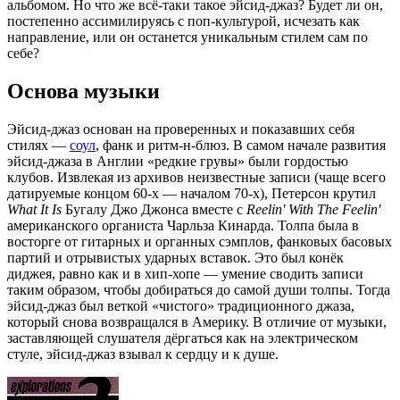
альбомом. Но что же всё-таки такое эйсид-джаз? Будет ли он,
постепенно ассимилируясь с поп-культурой, исчезать как
направление, или он останется уникальным стилем сам по
себе?
Основа музыки
Эйсид-джаз основан на проверенных и показавших себя
стилях —
соул
, фанк и ритм-н-блюз. В самом начале развития
эйсид-джаза в Англии «редкие грувы» были гордостью
клубов. Извлекая из архивов неизвестные записи (чаще всего
датируемые концом 60-х — началом 70-х), Петерсон крутил
What It Is
Бугалу Джо Джонса вместе с
Reelin' With The Feelin'
американского органиста Чарльза Кинарда. Толпа была в
восторге от гитарных и органных сэмплов, фанковых басовых
партий и отрывистых ударных вставок. Это был конёк
диджея, равно как и в хип-хопе — умение сводить записи
таким образом, чтобы добираться до самой души толпы. Тогда
эйсид-джаз был веткой «чистого» традиционного джаза,
который снова возвращался в Америку. В отличие от музыки,
заставляющей слушателя дёргаться как на электрическом
стуле, эйсид-джаз взывал к сердцу и к душе.