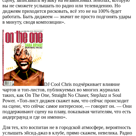
сцену, записывать музыку на независимых лейблах, которую
вы не сможете услышать по радио или телевидению. Но
диджеям приходится рисковать, всё это не на 100% будет
работать. Быть диджеем — значит не просто подгонять удары
в минуту, сводя композиции».
DJ Cool Chris подчёркивает влияние
чартов и топ-листов, публикуемых во многих журналах
таких, как On The One, Straight No Chaser, StepJazz и Soul
Power. «Топ-лист диджея скажет вам, что сейчас происходит
на сцене, что сейчас самое интересное, — говорит он. — Они
поддерживают сцену на плаву, показывая читателям, что есть
андерграунд и где он именно».
Для тех, кто воспитан не в городской атмосфере, вероятность
услышать эйсид-джаз в клубе, прямо скажем, невелика. Радио