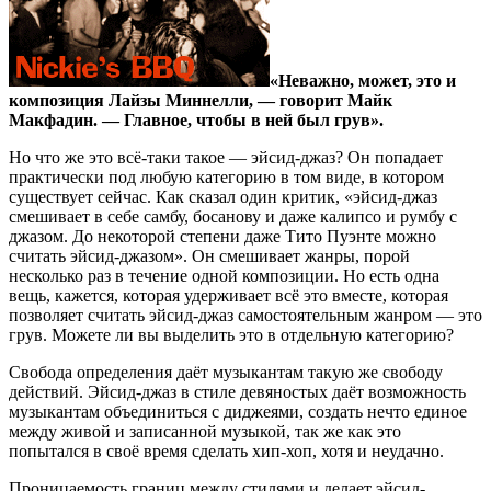
«Неважно, может, это и
композиция Лайзы Миннелли, — говорит Майк
Макфадин. — Главное, чтобы в ней был грув».
Но что же это всё-таки такое — эйсид-джаз? Он попадает
практически под любую категорию в том виде, в котором
существует сейчас. Как сказал один критик, «эйсид-джаз
смешивает в себе самбу, босанову и даже калипсо и румбу с
джазом. До некоторой степени даже Тито Пуэнте можно
считать эйсид-джазом». Он смешивает жанры, порой
несколько раз в течение одной композиции. Но есть одна
вещь, кажется, которая удерживает всё это вместе, которая
позволяет считать эйсид-джаз самостоятельным жанром — это
грув. Можете ли вы выделить это в отдельную категорию?
Свобода определения даёт музыкантам такую же свободу
действий. Эйсид-джаз в стиле девяностых даёт возможность
музыкантам объединиться с диджеями, создать нечто единое
между живой и записанной музыкой, так же как это
попытался в своё время сделать хип-хоп, хотя и неудачно.
Проницаемость границ между стилями и делает эйсид-