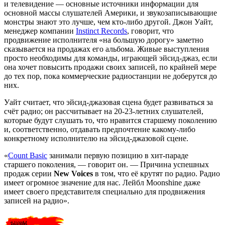
и телевидение — основные источники информации для
основной массы слушателей Америки, и звукозаписывающие
монстры знают это лучше, чем кто-либо другой. Джон Уайт,
менеджер компании
Instinct Records
, говорит, что
продвижение исполнителя «на большую дорогу» заметно
сказывается на продажах его альбома. Живые выступления
просто необходимы для команды, играющей эйсид-джаз, если
она хочет повысить продажи своих записей, по крайней мере
до тех пор, пока коммерческие радиостанции не доберутся до
них.
Уайт считает, что эйсид-джазовая сцена будет развиваться за
счёт радио; он рассчитывает на 20-23-летних слушателей,
которые будут слушать то, что нравится старшему поколению
и, соответственно, отдавать предпочтение какому-либо
конкретному исполнителю на эйсид-джазовой сцене.
«
Count Basic
занимали первую позицию в хит-параде
старшего поколения, — говорит он. — Причина успешных
продаж серии
New Voices
в том, что её крутят по радио. Радио
имеет огромное значение для нас. Лейбл Moonshine даже
имеет своего представителя специально для продвижения
записей на радио».