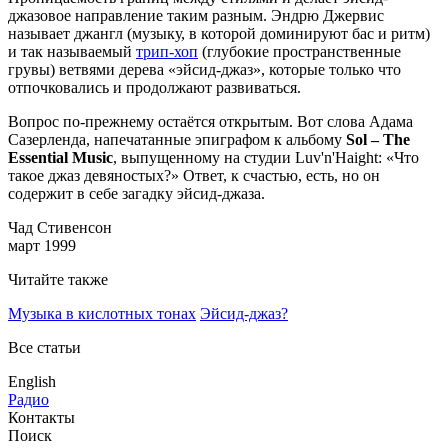
джазовое направление таким разным. Эндрю Джервис
называет джангл (музыку, в которой доминируют бас и ритм)
и так называемый
трип-хоп
(глубокие пространственные
грувы) ветвями дерева «эйсид-джаз», которые только что
отпочковались и продолжают развиваться.
Вопрос по-прежнему остаётся открытым. Вот слова Адама
Сазерленда, напечатанные эпиграфом к альбому
Sol – The
Essential Music
, выпущенному на студии Luv'n'Haight: «Что
такое джаз девяностых?» Ответ, к счастью, есть, но он
содержит в себе загадку эйсид-джаза.
Чад Стивенсон
март 1999
Читайте также
Музыка в кислотных тонах
Эйсид-джаз?
Все статьи
English
Радио
Контакты
Поиск