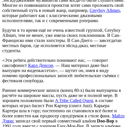
Эйсид-джазовые музыканты сами когда-то были слушателями.
Многие из появившихся проектов хотят сами проложить свой
собственный путь в новый жанр, например,
Greyboy Allstars
,
которые работают как с классическими джазовыми
исполнителями, так и с современными рэперами.
Будучи в то время ещё не очень известной группой, Greyboy
Allstars, тем не менее, уже имела своих поклонников. В Сан-
Франциско ими стали хипстеры. В Сан-Диего — завсегдатаи
местных баров, где исполняется эйсид-джаз, местные
студенты.
«Эти ребята действительно понимают нас, — говорит
саксофонист
Карл Денсон
. — Наш материал даже был
выпущен на видеокассетах», — шутит он, имея в виду
помимо профессиональных записей любительские съёмки с
фестиваля сноуборда.
Ранние коммерческие записи (конец 80-х) были выпущены в
расчёте на широкие массы, пусть даже не в полной мере. В
хорошем положении были
A Tribe Called Quest
, в составе
которых играл басист Рон Картер (сингл
Jazz
). Карьера
Картера шла в гору; постепенно он становился всё более и
более известен как продюсер саундтреков в стиле фанк.
Майлз
Дэвис
записал свой первый совместный альбом
Doo-Bop
в
1991 году вместе с рэпером Easy-Moe-Bee. В записи альбома