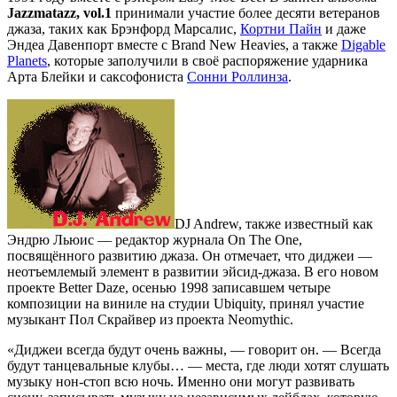
Jazzmatazz, vol.1
принимали участие более десяти ветеранов
джаза, таких как Брэнфорд Марсалис,
Кортни Пайн
и даже
Эндеа Давенпорт вместе с Brand New Heavies, а также
Digable
Planets
, которые заполучили в своё распоряжение ударника
Арта Блейки и саксофониста
Сонни Роллинза
.
DJ Andrew, также известный как
Эндрю Льюис — редактор журнала On The One,
посвящённого развитию джаза. Он отмечает, что диджеи —
неотъемлемый элемент в развитии эйсид-джаза. В его новом
проекте Better Daze, осенью 1998 записавшем четыре
композиции на виниле на студии Ubiquity, принял участие
музыкант Пол Скрайвер из проекта Neomythic.
«Диджеи всегда будут очень важны, — говорит он. — Всегда
будут танцевальные клубы… — места, где люди хотят слушать
музыку нон-стоп всю ночь. Именно они могут развивать