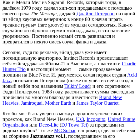
Как и Мелли Мел из Sugarhill Records, который тогда, в
далёком 1979 году, сделал хип-хоп продаваемым с помощью
своего трека
The Message
, диджей
Джайлс Петерсон
на одной
из эйсид-хаусовых вечеринок в конце 80-х начал играть
«редкие грувы» (rare groove) из музыки семидесятых. Как-то
случайно он обронил термин «эйсид-джаз», и это название
укоренилось. Постепенно новый стиль развивался и
превратился в некую смесь соула, фанка и джаза.
Сегодня, судя по рекламе, эйсид-джаз уже имеет
потенциальную аудиторию. Instinct Records провозглашает
себя «эйсид-джаз-лейблом #1 в Америке», а пластинки
Charlie
Hunter Trio
в настоящий момент — самые продаваемые
позиции на Blue Note. И, разумеется, самая первая студия
Acid
Jazz
, основанная Петерсоном (позже он ушёл из неё и создал
новый лейбл под названием
Talkin' Loud
) и его соратником
Эдди Пиллером в 1988 году, рассчитывает суммы ежегодных
прибылей во многом благодаря известности
Brand New
Heavies
,
Jamiroquai
,
Mother Earth
и
James Taylor Quartet
.
Кто бы мог быть уверен в международном успехе таких
проектов, как Brand New Heavies,
Us3
,
Incognito
,
United Future
Organization
или
Deee-Lite
(
DJ Towa Tei
) за пределами их
родных клубов? Тот же
MC Solaar
, например, сделал себе имя
на сборнике
Jazzmatazz vol.1
, последовавшем за его