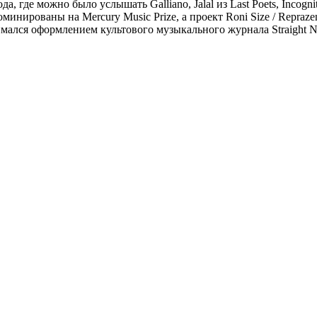
де можно было услышать Galliano, Jalal из Last Poets, Incognito,
минированы на Mercury Music Prize, а проект Roni Size / Repraz
нимался оформлением культового музыкального журнала Straight N