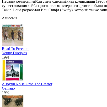
Первым релизом лейбла стала одноимённая компиляция 1990 года, г
существования лейбл прославился: пятеро его артистов были но
Talkin' Loud разработал Иэн Свифт (Swifty), который также за
Альбомы
Road To Freedom
Young Disciples
1991
A Joyful Noise Unto The Creator
Galliano
1992