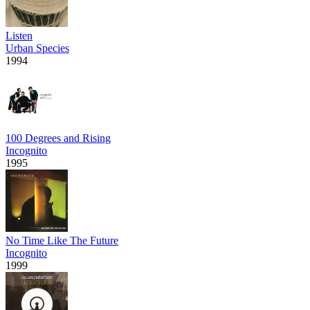
Listen
Urban Species
1994
100 Degrees and Rising
Incognito
1995
No Time Like The Future
Incognito
1999