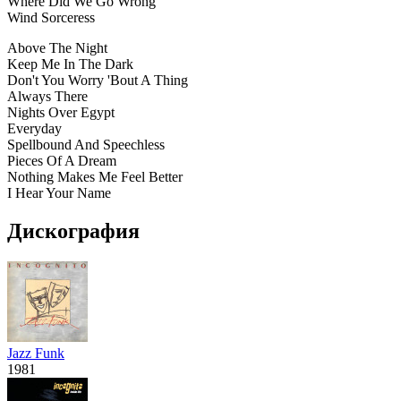
Where Did We Go Wrong
Wind Sorceress
Above The Night
Keep Me In The Dark
Don't You Worry 'Bout A Thing
Always There
Nights Over Egypt
Everyday
Spellbound And Speechless
Pieces Of A Dream
Nothing Makes Me Feel Better
I Hear Your Name
Дискография
Jazz Funk
1981