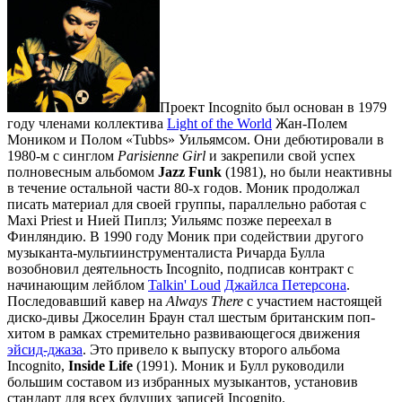
Проект Incognito был основан в 1979
году членами коллектива
Light of the World
Жан-Полем
Моником и Полом «Tubbs» Уильямсом. Они дебютировали в
1980-м с синглом
Parisienne Girl
и закрепили свой успех
полновесным альбомом
Jazz Funk
(1981), но были неактивны
в течение остальной части 80-х годов. Моник продолжал
писать материал для своей группы, параллельно работая с
Maxi Priest и Нией Пиплз; Уильямс позже переехал в
Финляндию. В 1990 году Моник при содействии другого
музыканта-мультиинструменталиста Ричарда Булла
возобновил деятельность Incognito, подписав контракт с
начинающим лейблом
Talkin' Loud
Джайлса Петерсона
.
Последовавший кавер на
Always There
с участием настоящей
диско-дивы Джоселин Браун стал шестым британским поп-
хитом в рамках стремительно развивающегося движения
эйсид-джаза
. Это привело к выпуску второго альбома
Incognito,
Inside Life
(1991). Моник и Булл руководили
большим составом из избранных музыкантов, установив
стандарт для всех будущих записей Incognito.