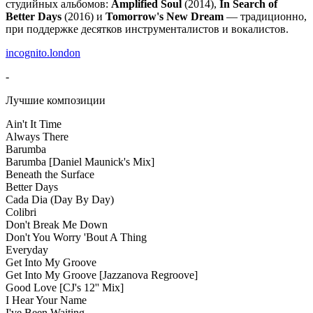
студийных альбомов:
Amplified Soul
(2014),
In Search of
Better Days
(2016) и
Tomorrow's New Dream
— традиционно,
при поддержке десятков инструменталистов и вокалистов.
incognito.london
-
Лучшие композиции
Ain't It Time
Always There
Barumba
Barumba
[Daniel Maunick's Mix]
Beneath the Surface
Better Days
Cada Dia (Day By Day)
Colibri
Don't Break Me Down
Don't You Worry 'Bout A Thing
Everyday
Get Into My Groove
Get Into My Groove
[Jazzanova Regroove]
Good Love
[CJ's 12'' Mix]
I Hear Your Name
I've Been Waiting