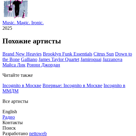
Music. Magic. Ironic.
2025
Похожие артисты
Brand New Heavies
Brooklyn Funk Essentials
Citrus Sun
Down to
the Bone
Galliano
James Taylor Quartet
Jamiroquai
Jazzanova
Майса Лик
Ронни Джордан
Читайте также
Incognito в Москве
Впервые: Incognito в Москве
Incognito в
ММДМ
Все артисты
English
Радио
Контакты
Поиск
Разработано
nettoweb