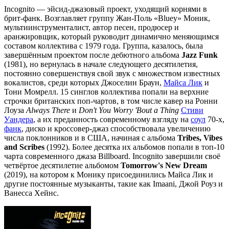
Incognito — эйсид-джазовый проект, уходящий корнями в
брит-фанк. Возглавляет группу Жан-Поль «Bluey» Моник,
мультиинструменталист, автор песен, продюсер и
аранжировщик, который руководит динамично меняющимся
составом коллектива с 1979 года. Группа, казалось, была
завершённым проектом после дебютного альбома
Jazz Funk
(1981), но вернулась в начале следующего десятилетия,
постоянно совершенствуя свой звук с множеством известных
вокалистов, среди которых Джоселин Браун,
Майса Лик
и
Тони Момрелл. 15 синглов коллектива попали на верхние
строчки британских поп-чартов, в том числе кавер на Ронни
Лоуза
Always There
и
Don't You Worry 'Bout a Thing
Стиви
Уандера
, а их преданность современному взгляду на
соул
70-х,
фанк
, диско и кроссовер-джаз способствовала увеличению
числа поклонников и в США, начиная с альбома
Tribes, Vibes
and Scribes
(1992). Более десятка их альбомов попали в топ-10
чарта современного джаза Billboard. Incognito завершили своё
четвёртое десятилетие альбомом
Tomorrow's New Dream
(2019), на котором к Монику присоединились Майса Лик и
другие постоянные музыканты, такие как Imaani, Джой Роуз и
Ванесса Хейнс.