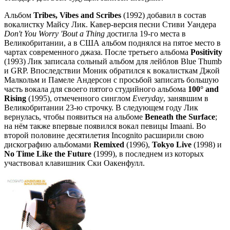
Альбом
Tribes, Vibes and Scribes
(1992) добавил в состав
вокалистку Майсу Лик. Кавер-версия песни Стиви Уандера
Don't You Worry 'Bout a Thing
достигла 19-го места в
Великобритании, а в США альбом поднялся на пятое место в
чартах современного джаза. После третьего альбома
Positivity
(1993) Лик записала сольный альбом для лейблов Blue Thumb
и GRP. Впоследствии Моник обратился к вокалисткам Джой
Малкольм и Памеле Андерсон с просьбой записать большую
часть вокала для своего пятого студийного альбома
100° and
Rising
(1995), отмеченного синглом
Everyday
, занявшим в
Великобритании 23-ю строчку. В следующем году Лик
вернулась, чтобы появиться на альбоме
Beneath the Surface
;
на нём также впервые появился вокал певицы Imaani. Во
второй половине десятилетия Incognito расширили свою
дискографию альбомами
Remixed
(1996),
Tokyo Live
(1998) и
No Time Like the Future
(1999), в последнем из которых
участвовал клавишник Ски Оакенфулл.