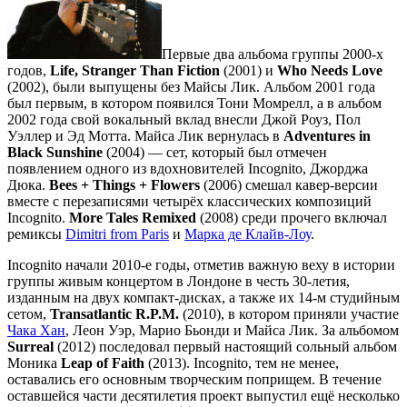
Первые два альбома группы 2000-х
годов,
Life, Stranger Than Fiction
(2001) и
Who Needs Love
(2002), были выпущены без Майсы Лик. Альбом 2001 года
был первым, в котором появился Тони Момрелл, а в альбом
2002 года свой вокальный вклад внесли Джой Роуз, Пол
Уэллер и Эд Мотта. Майса Лик вернулась в
Adventures in
Black Sunshine
(2004) — сет, который был отмечен
появлением одного из вдохновителей Incognito, Джорджа
Дюка.
Bees + Things + Flowers
(2006) смешал кавер-версии
вместе с перезаписями четырёх классических композиций
Incognito.
More Tales Remixed
(2008) среди прочего включал
ремиксы
Dimitri from Paris
и
Марка де Клайв-Лоу
.
Incognito начали 2010-е годы, отметив важную веху в истории
группы живым концертом в Лондоне в честь 30-летия,
изданным на двух компакт-дисках, а также их 14-м студийным
сетом,
Transatlantic R.P.M.
(2010), в котором приняли участие
Чака Хан
, Леон Уэр, Марио Бьонди и Майса Лик. За альбомом
Surreal
(2012) последовал первый настоящий сольный альбом
Моника
Leap of Faith
(2013). Incognito, тем не менее,
оставались его основным творческим поприщем. В течение
оставшейся части десятилетия проект выпустил ещё несколько