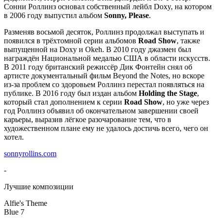
Сонни Роллинз основал собственный лейбл Doxy, на котором
в 2006 году выпустил альбом
Sonny, Please
.
Разменяв восьмой десяток, Роллинз продолжал выступать и
появился в трёхтомной серии альбомов
Road Show
, также
выпущенной на Doxy и Okeh. В 2010 году джазмен был
награждён Национальной медалью США в области искусств.
В 2011 году британский режиссёр Дик Фонтейн снял об
артисте документальный фильм Beyond the Notes, но вскоре
из-за проблем со здоровьем Роллинз перестал появляться на
публике. В 2016 году был издан альбом
Holding the Stage
,
который стал дополнением к серии
Road Show
, но уже через
год Роллинз объявил об окончательном завершении своей
карьеры, выразив лёгкое разочарование тем, что в
художественном плане ему не удалось достичь всего, чего он
хотел.
sonnyrollins.com
-
Лучшие композиции
Alfie's Theme
Blue 7