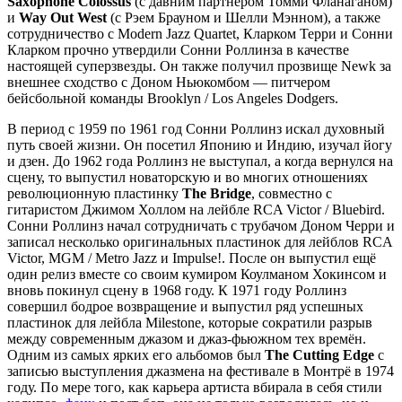
Saxophone Colossus
(с давним партнёром Томми Фланаганом)
и
Way Out West
(с Рэем Брауном и Шелли Мэнном), а также
сотрудничество с Modern Jazz Quartet, Кларком Терри и Сонни
Кларком прочно утвердили Сонни Роллинза в качестве
настоящей суперзвезды. Он также получил прозвище Newk за
внешнее сходство с Доном Ньюкомбом — питчером
бейсбольной команды Brooklyn / Los Angeles Dodgers.
В период с 1959 по 1961 год Сонни Роллинз искал духовный
путь своей жизни. Он посетил Японию и Индию, изучал йогу
и дзен. До 1962 года Роллинз не выступал, а когда вернулся на
сцену, то выпустил новаторскую и во многих отношениях
революционную пластинку
The Bridge
, совместно с
гитаристом Джимом Холлом на лейбле RCA Victor / Bluebird.
Сонни Роллинз начал сотрудничать с трубачом Доном Черри и
записал несколько оригинальных пластинок для лейблов RCA
Victor, MGM / Metro Jazz и Impulse!. После он выпустил ещё
один релиз вместе со своим кумиром Коулманом Хокинсом и
вновь покинул сцену в 1968 году. К 1971 году Роллинз
совершил бодрое возвращение и выпустил ряд успешных
пластинок для лейбла Milestone, которые сократили разрыв
между современным джазом и джаз-фьюжном тех времён.
Одним из самых ярких его альбомов был
The Cutting Edge
с
записью выступления джазмена на фестивале в Монтрё в 1974
году. По мере того, как карьера артиста вбирала в себя стили