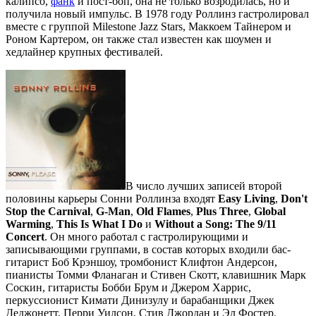
калипсо,
фанк
и пост-боп, она не только возродилась, но и
получила новый импульс. В 1978 году Роллинз гастролировал
вместе с группой Milestone Jazz Stars, Маккоем Тайнером и
Роном Картером, он также стал известен как шоумен и
хедлайнер крупных фестивалей.
В число лучших записей второй
половины карьеры Сонни Роллинза входят
Easy Living
,
Don't
Stop the Carnival
,
G-Man
,
Old Flames
,
Plus Three
,
Global
Warming
,
This Is What I Do
и
Without a Song: The 9/11
Concert
. Он много работал с гастролирующими и
записывающими группами, в состав которых входили бас-
гитарист Боб Крэншоу, тромбонист Клифтон Андерсон,
пианисты Томми Фланаган и Стивен Скотт, клавишник Марк
Соскин, гитаристы Бобби Брум и Джером Харрис,
перкуссионист Кимати Динизулу и барабанщики Джек
Деджонетт, Перри Уилсон, Стив Джордан и Эл Фостер.