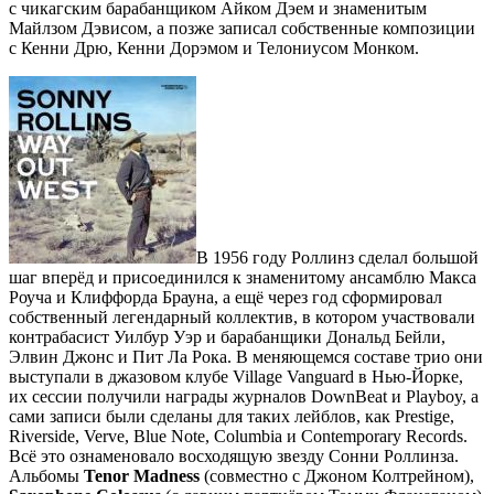
с чикагским барабанщиком Айком Дэем и знаменитым
Майлзом Дэвисом, а позже записал собственные композиции
с Кенни Дрю, Кенни Дорэмом и Телониусом Монком.
В 1956 году Роллинз сделал большой
шаг вперёд и присоединился к знаменитому ансамблю Макса
Роуча и Клиффорда Брауна, а ещё через год сформировал
собственный легендарный коллектив, в котором участвовали
контрабасист Уилбур Уэр и барабанщики Дональд Бейли,
Элвин Джонс и Пит Ла Рока. В меняющемся составе трио они
выступали в джазовом клубе Village Vanguard в Нью-Йорке,
их сессии получили награды журналов DownBeat и Playboy, а
сами записи были сделаны для таких лейблов, как Prestige,
Riverside, Verve, Blue Note, Columbia и Contemporary Records.
Всё это ознаменовало восходящую звезду Сонни Роллинза.
Альбомы
Tenor Madness
(совместно с Джоном Колтрейном),