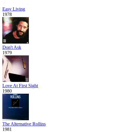
Easy Living
1978
Don't Ask
1979
Love At First Sight
1980
The Alternative Rollins
1981