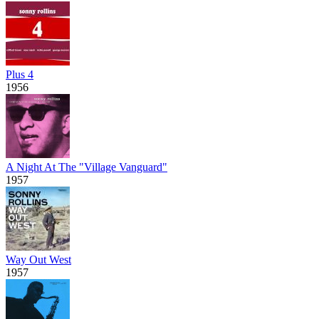
Plus 4
1956
A Night At The "Village Vanguard"
1957
Way Out West
1957