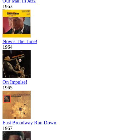
Our Man In Jazz
1963
Now's The Time!
1964
On Impulse!
1965
East Broadway Run Down
1967