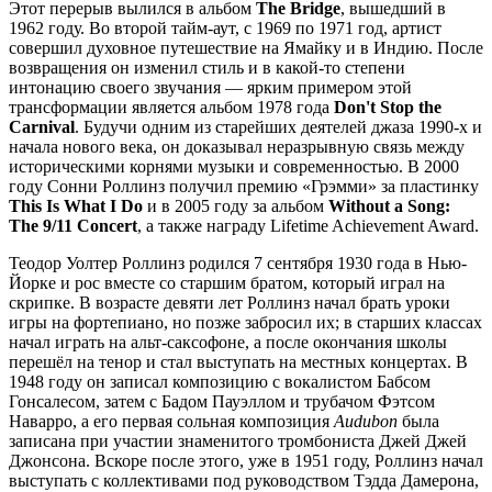
Этот перерыв вылился в альбом
The Bridge
, вышедший в
1962 году. Во второй тайм-аут, с 1969 по 1971 год, артист
совершил духовное путешествие на Ямайку и в Индию. После
возвращения он изменил стиль и в какой-то степени
интонацию своего звучания — ярким примером этой
трансформации является альбом 1978 года
Don't Stop the
Carnival
. Будучи одним из старейших деятелей джаза 1990-х и
начала нового века, он доказывал неразрывную связь между
историческими корнями музыки и современностью. В 2000
году Сонни Роллинз получил премию «Грэмми» за пластинку
This Is What I Do
и в 2005 году за альбом
Without a Song:
The 9/11 Concert
, а также награду Lifetime Achievement Award.
Теодор Уолтер Роллинз родился 7 сентября 1930 года в Нью-
Йорке и рос вместе со старшим братом, который играл на
скрипке. В возрасте девяти лет Роллинз начал брать уроки
игры на фортепиано, но позже забросил их; в старших классах
начал играть на альт-саксофоне, а после окончания школы
перешёл на тенор и стал выступать на местных концертах. В
1948 году он записал композицию с вокалистом Бабсом
Гонсалесом, затем с Бадом Пауэллом и трубачом Фэтсом
Наварро, а его первая сольная композиция
Audubon
была
записана при участии знаменитого тромбониста Джей Джей
Джонсона. Вскоре после этого, уже в 1951 году, Роллинз начал
выступать с коллективами под руководством Тэдда Дамерона,