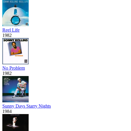
Reel Life
1982
No Problem
1982
Sunny Days Starry Nights
1984