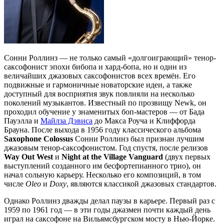
Сонни Роллинз — не только самый «долгоиграющий» тенор-
саксофонист эпохи бибопа и хард-бопа, но и один из
величайших джазовых саксофонистов всех времён. Его
подвижные и гармоничные новаторские идеи, а также
доступный для восприятия звук повлияли на несколько
поколений музыкантов. Известный по прозвищу Newk, он
проходил обучение у знаменитых боп-мастеров — от Бада
Пауэлла и
Майлза Дэвиса
до Макса Роуча и Клиффорда
Брауна. После выхода в 1956 году классического альбома
Saxophone Colossus
Сонни Роллинз был признан лучшим
джазовым тенор-саксофонистом. Год спустя, после релизов
Way Out West
и
Night at the Village Vanguard
(двух первых
выступлений созданного им бесфортепианного трио), он
начал сольную карьеру. Несколько его композиций, в том
числе
Oleo
и
Doxy
, являются классикой джазовых стандартов.
Однако Роллинз дважды делал паузы в карьере. Первый раз с
1959 по 1961 год — в эти годы джазмен почти каждый день
играл на саксофоне на Вильямсбургском мосту в Нью-Йорке.