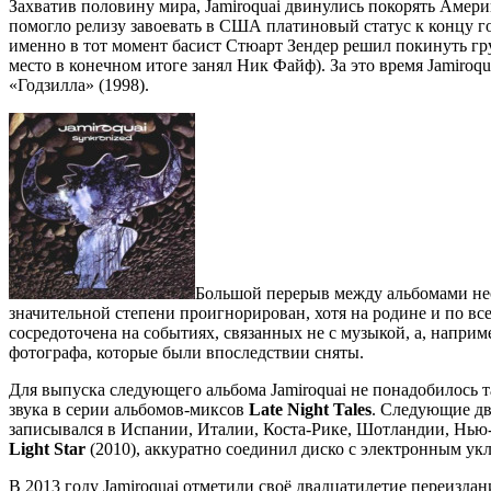
Захватив половину мира, Jamiroquai двинулись покорять Амери
помогло релизу завоевать в США платиновый статус к концу г
именно в тот момент басист Стюарт Зендер решил покинуть гру
место в конечном итоге занял Ник Файф). За это время Jamiro
«Годзилла» (1998).
Большой перерыв между альбомами нес
значительной степени проигнорирован, хотя на родине и по в
сосредоточена на событиях, связанных не с музыкой, а, напри
фотографа, которые были впоследствии сняты.
Для выпуска следующего альбома Jamiroquai не понадобилось 
звука в серии альбомов-миксов
Late Night Tales
. Следующие дв
записывался в Испании, Италии, Коста-Рике, Шотландии, Нью
Light Star
(2010), аккуратно соединил диско с электронным у
В 2013 году Jamiroquai отметили своё двадцатилетие переизда