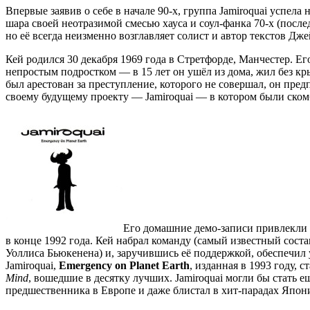
Впервые заявив о себе в начале 90-х, группа Jamiroquai успел
шара своей неотразимой смесью хауса и соул-фанка 70-х (после
но её всегда неизменно возглавляет солист и автор текстов Дж
Кей родился 30 декабря 1969 года в Стретфорде, Манчестер. Ег
непростым подростком — в 15 лет он ушёл из дома, жил без кр
был арестован за преступление, которого не совершал, он пред
своему будущему проекту — Jamiroquai — в котором были ско
Его домашние демо-записи привлекли
в конце 1992 года. Кей набрал команду (самый известный сос
Уоллиса Бьюкенена) и, заручившись её поддержкой, обеспечил
Jamiroquai,
Emergency on Planet Earth
, изданная в 1993 году,
Mind
, вошедшие в десятку лучших. Jamiroquai могли бы стать 
предшественника в Европе и даже блистал в хит-парадах Япон