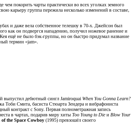
де чем покорить чарты практически во всех уголках земного
 свою карьеру группа пережила несколько изменений в составе,
лубах и даже вела собственное телешоу в 70-х. Джейсон был
 того как он подвергся нападению, получил ножевое ранение и
 Кея ещё не было бэк-группы, но он быстро придумал название
ный термин «jam».
ый выпустил дебютный сингл Jamiroquai
When You Gonna Learn?
ка Тоби Смита, басиста Стюарта Зендера и вибрафониста
дный контракт с Sony. Первая полнометражная запись
места в чартах, подарив миру хиты
Too Young to Die
и
Blow Your
 of the Space Cowboy
(1995) превзошёл своего