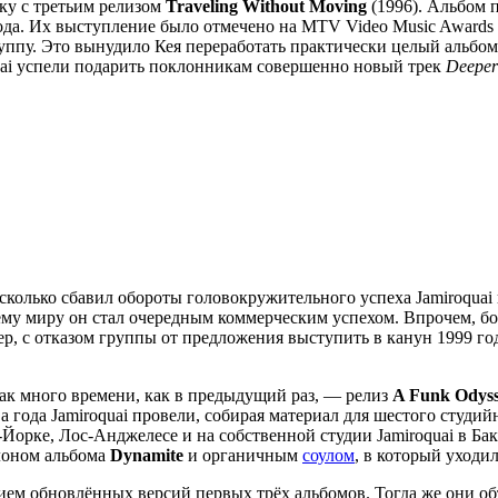
ку с третьим релизом
Traveling Without Moving
(1996). Альбом 
ода. Их выступление было отмечено на MTV Video Music Awards 
ппу. Это вынудило Кея переработать практически целый альбом 
quai успели подарить поклонникам совершенно новый трек
Deeper
колько сбавил обороты головокружительного успеха Jamiroqua
сему миру он стал очередным коммерческим успехом. Впрочем, 
мер, с отказом группы от предложения выступить в канун 1999 г
так много времени, как в предыдущий раз, — релиз
A Funk Odys
а года Jamiroquai провели, собирая материал для шестого студи
-Йорке, Лос-Анджелесе и на собственной студии Jamiroquai в 
клоном альбома
Dynamite
и органичным
соулом
, в который уходи
нием обновлённых версий первых трёх альбомов. Тогда же они о