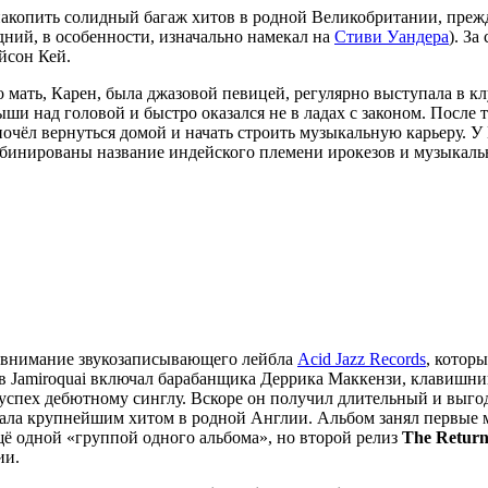
а накопить солидный багаж хитов в родной Великобритании, преж
дний, в особенности, изначально намекал на
Стиви Уандера
). За
ейсон Кей.
о мать, Карен, была джазовой певицей, регулярно выступала в к
ыши над головой и быстро оказался не в ладах с законом. После
почёл вернуться домой и начать строить музыкальную карьеру. У
мбинированы название индейского племени ирокезов и музыкаль
 внимание звукозаписывающего лейбла
Acid Jazz Records
, котор
тав Jamiroquai включал барабанщика Деррика Маккензи, клавишни
 успех дебютному синглу. Вскоре он получил длительный и выго
 стала крупнейшим хитом в родной Англии. Альбом занял первые 
ещё одной «группой одного альбома», но второй релиз
The Return
ии.