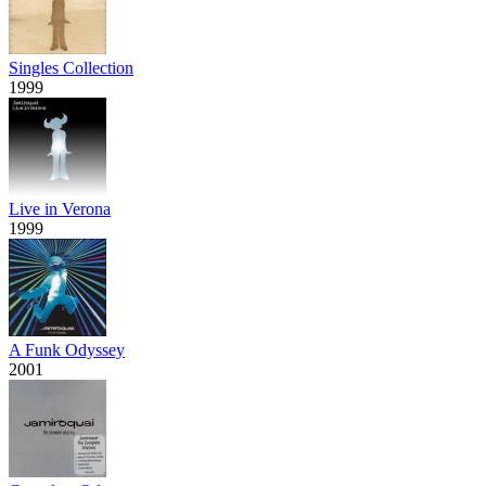
Singles Collection
1999
Live in Verona
1999
A Funk Odyssey
2001