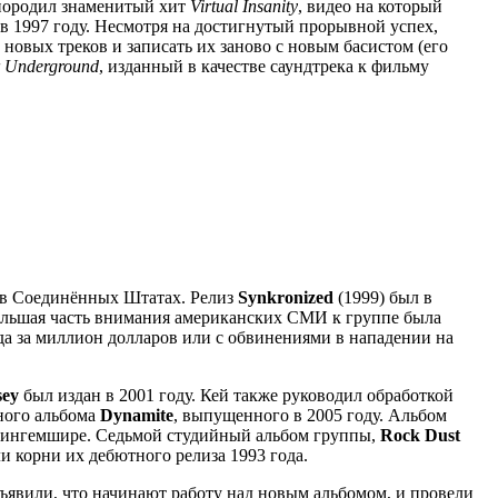
породил знаменитый хит
Virtual Insanity
, видео на который
в 1997 году. Несмотря на достигнутый прорывной успех,
новых треков и записать их заново с новым басистом (его
 Underground
, изданный в качестве саундтрека к фильму
i в Соединённых Штатах. Релиз
Synkronized
(1999) был в
большая часть внимания американских СМИ к группе была
ода за миллион долларов или с обвинениями в нападении на
sey
был издан в 2001 году. Кей также руководил обработкой
йного альбома
Dynamite
, выпущенного в 2005 году. Альбом
Бакингемшире. Седьмой студийный альбом группы,
Rock Dust
ли корни их дебютного релиза 1993 года.
бъявили, что начинают работу над новым альбомом, и провели