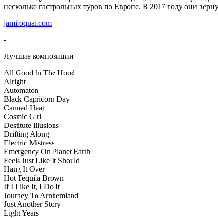
несколько гастрольных туров по Европе. В 2017 году они вер
jamiroquai.com
-
Лучшие композиции
All Good In The Hood
Alright
Automaton
Black Capricorn Day
Canned Heat
Cosmic Girl
Destitute Illusions
Drifting Along
Electric Mistress
Emergency On Planet Earth
Feels Just Like It Should
Hang It Over
Hot Tequila Brown
If I Like It, I Do It
Journey To Arnhemland
Just Another Story
Light Years