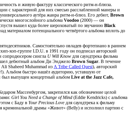
ничность и живую фактуру классического ритм-н-блюза.
ции с характерной для них смесью расслабленной манеры и
универсального аутёра жанра ритм-н-блюз. Его дебют,
Brown
тмически многослойного альбома
Voodoo
(2000) — он
 спустя вышел куда более шероховатый по звучанию
Black
ад материалом потенциального четвёртого альбома вплоть до
ятидесятников. Самостоятельно овладев фортепиано в раннем
в хип-хоп-группе I.D.U. в 1991 году он подписал авторский
 и сопродюсером сингла
U Will Know
для саундтрека фильма
я вышел дебютный альбом Ди Энджело
Brown Sugar
. В течение
J Ali Shaheed Muhammad из
A Tribe Called Quest
), авторский
né!). Альбом быстро нашёл аудиторию, уставшую от
нии был выпущен концертный альбом
Live at the Jazz Cafe,
едаром Массенбургом, закрепился как обозначение целой
ерами:
Girl You Need a Change of Mind
(Eddie Kendricks) с альбома
дуэтом с Баду в
Your Precious Love
для саундтрека к фильму
ля криминальной драмы «Живот» (Belly) и исполнил партию с