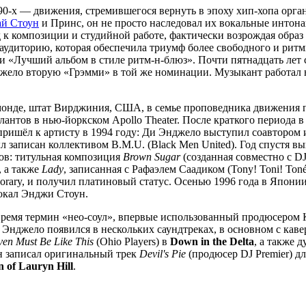
90-х — движения, стремившегося вернуть в эпоху хип-хопа орга
ай Стоун
и Принс, он не просто наследовал их вокальные интона
 к композиции и студийной работе, фактически возрождая образ 
 аудиторию, которая обеспечила триумф более свободного и ри
и «Лучший альбом в стиле ритм-н-блюз». Почти пятнадцать лет
жело вторую «Грэмми» в той же номинации. Музыкант работал н
монде, штат Вирджиния, США, в семье проповедника движения п
алантов в нью-йоркском Apollo Theater. После краткого периода 
пришёл к артисту в 1994 году: Ди Энджело выступил соавтором
 был записан коллективом B.M.U. (Black Men United). Год спуст
тов: титульная композиция
Brown Sugar
(созданная совместно с D
 а также
Lady
, записанная с Рафаэлем Саадиком (Tony! Toni! To
porary, и получил платиновый статус. Осенью 1996 года в Япо
вокал Энджи Стоун.
ремя термин «нео-соул», впервые использованный продюсером К
и Энджело появился в нескольких саундтреках, в основном с кав
en Must Be Like This
(Ohio Players) в
Down in the Delta
, а также 
он записал оригинальный трек
Devil's Pie
(продюсер DJ Premier) д
 of Lauryn Hill
.