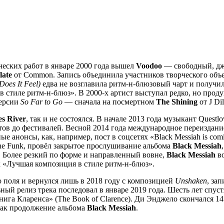
ческих работ в январе 2000 года вышел
Voodoo
— свободный, дж
late
от Common. Запись объединила участников творческого объеди
Does It Feel)
едва не возглавила ритм-н-блюзовый чарт и получи
стиле ритм-н-блюз». В 2000-х артист выступал редко, но прод
версии
So Far to Go
— сначала на посмертном
The Shining
от J Di
s River
, так и не состоялся. В начале 2013 года музыкант Quest
тов до фестивалей. Весной 2014 года международное переиздан
ные анонсы, как, например, пост в соцсетях «Black Messiah is 
he Funk, провёл закрытое прослушивание альбома
Black Messiah
 Более резкий по форме и направленный вовне,
Black Messiah
во
 «Лучшая композиция в стиле ритм-н-блюз».
 поля и вернулся лишь в 2018 году с композицией
Unshaken
, за
ный релиз трека последовал в январе 2019 года. Шесть лет спуст
ига Кларенса» (The Book of Clarence). Ди Энджело скончался 14
 как продолжение альбома
Black Messiah
.