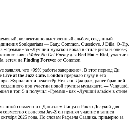
емовый, коллективно выстроенный альбом, созданный
нения Soulquarians — Баду, Common, Questlove, J Dilla, Q-Tip,
ла «Грэмми» за «Лучший мужской вокал в стиле ритм-н-блюз»;
уктивно: кавер
Water No Get Enemy
для
Red Hot + Riot
, участие в
lla, затем на
Finding Forever
от Common.
love заявлял, что «99% работы завершено». В этот период Ди
ие
Live at the Jazz Cafe, London
прервало паузу в его
coming». Журналист и режиссёр Нельсон Джордж, ранее бравший
, созданного при участии новой группы музыканта — Vanguard.
шёл в топ-5 и получил «Грэмми» как «Лучший альбом в стиле
писанной совместно с Даниэлем Лануа и Рокко Делукой для
я совместно с рэпером Jay-Z он принял участие в записи
 октября 2025 года. По словам Рафаэля Саадика, примерно за