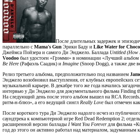
После длительных задержек и эпизоди
параллельно с
Mama's Gun
Эрики Баду и
Like Water for Choco
Джеймса Пойзера и самого Ди Энджело. Баллада
Untitled (How 
Voodoo
был удостоен «Грэмми» в номинации «Лучший альбом в 
Be Here
(Рафаэль Саадик) и
Imagine
(Snoop Dogg), а также две 
Релиз третьего альбома, предположительно под названием
Jame
Энджело возобновил выступления, от клубных европейских се
музыкальной карьере. В декабре того же года начались загадоч
интервью у Ди Энджело для документального фильма Finding t
На следующий день после этого альбом вышел на RCA Records.
ритм-н-блюз», а его ведущий сингл
Really Love
был отмечен как
После короткого тура Ди Энджело надолго исчез из публичного
саундтрека к компьютерной игре Red Dead Redemption 2; отдель
расширенной версии баллады
I Want You Forever
для фильма «Кн
год до этого он активно работал над материалом, задуманным