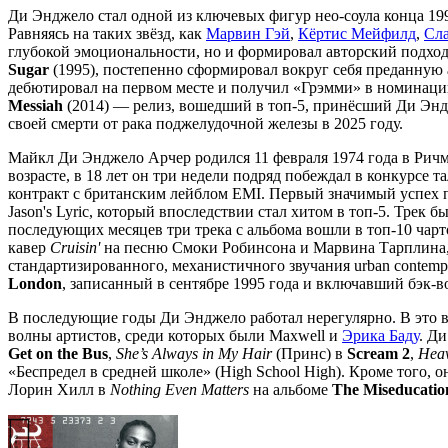
Ди Энджело стал одной из ключевых фигур нео-соула конца 19
Равняясь на таких звёзд, как
Марвин Гэй
,
Кёртис Мейфилд
,
Сл
глубокой эмоциональности, но и формировал авторский подход
Sugar
(1995), постепенно сформировал вокруг себя преданную
дебютировал на первом месте и получил «Грэмми» в номинаци
Messiah
(2014) — релиз, вошедший в топ-5, принёсший Ди Энд
своей смерти от рака поджелудочной железы в 2025 году.
Майкл Ди Энджело Арчер родился 11 февраля 1974 года в Рич
возрасте, в 18 лет он три недели подряд побеждал в конкурсе т
контракт с британским лейблом EMI. Первый значимый успех 
Jason's Lyric, который впоследствии стал хитом в топ-5. Трек
последующих месяцев три трека с альбома вошли в топ-10 чар
кавер
Cruisin'
на песню Смоки Робинсона и Марвина Тарплина,
стандартизированного, механистичного звучания urban contem
London
, записанный в сентябре 1995 года и включавший бэк-
В последующие годы Ди Энджело работал нерегулярно. В это в
волны артистов, среди которых были Maxwell и
Эрика Баду
. Д
Get on the Bus
,
She’s Always in My Hair
(Принс) в
Scream 2
,
Heav
«Беспредел в средней школе» (High School High). Кроме того, 
Лорин Хилл в
Nothing Even Matters
на альбоме
The Miseducation