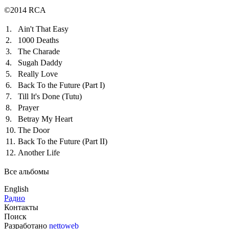
©2014 RCA
1.
Ain't That Easy
2.
1000 Deaths
3.
The Charade
4.
Sugah Daddy
5.
Really Love
6.
Back To the Future (Part I)
7.
Till It's Done (Tutu)
8.
Prayer
9.
Betray My Heart
10.
The Door
11.
Back To the Future (Part II)
12.
Another Life
Все альбомы
English
Радио
Контакты
Поиск
Разработано
nettoweb