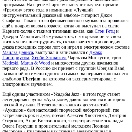
программа. На сцене «Партер» выступит лауреат премии
«Грэмми» этого года в номинации «Лучший
инструментальный джазовый альбом» гитарист Джон
Скофилд. Талант этого феноменального музыканта проявился
ещё в подростковом возрасте, когда он выступал на сцене
Карнеги-холла с такими титанами джаза, как
Стэн Гетц
и
Джерри Маллиган. Из музыкантов, с которыми он за свою
жизнь успел посотрудничать, складывается энциклопедия
джаза последних сорока лет: он играл в электрическом составе
Майлза Дэвиса
, выступал и записывался с
Джако
Пасториусом
,
Херби Хэнкоком
, Чарльзом Мингусом, трио
Medeski, Martin & Wood
и множеством других джазменов
первого ряда. В Россию он приедет с группой Uberjam Band,
названной по имени одного из самых экспериментальных его
альбомов
Uberjam
, на котором он экспериментировал с
электронным звучанием.
Ещё одним участником «Усадьбы Jazz» в этом году станет
легендарная группа «Аукцыон», давно вошедшая в историю
русской музыки. В течение нескольких десятилетий
«Аукцыон» был настоящей творческой лабораторией, где
встречались рок и джаз, поэзия Алексея Хвостенко, Дмитрия
Озерского, Анри Волохонского, эксцентрические эскапады
Олега Гаркуши и пронзительный мелодизм Леонида
Фёдорова. Отчаянная и изысканная, меланхоличная и