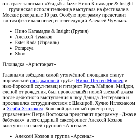
отыграет талисман «Усадьбы Jazz» Нино Катамадзе & Insight
— грузинская исполнительница выступала на фестивале в
Москве рекордные 10 раз. Особую программу представит
гостям фестиваля певец и телеведущий Алексей Чумаков.
Нино Катамадзе & Insight (Грузия)
Алексей Чумаков
Ester Rada (Израиль)
Pompeya
Shoo
Площадка «Аристократ»
Главными звёздами самой утончённой площадки станут
норвежский
ню-джазовый
трубач
Нильс Петтер Молвер
и
нью-йоркский соул-певец и гитарист Рауль Майдон. Майдон,
слепой от рождения, был провозглашён новой звездой джаза
после дебютного выступления в шоу Дэвида Леттермана и
прославился сотрудничеством с Шакирой, Хулио Иглесиасом
и
Херби Хэнкоком
. Большой джазовый оркестр под
управлением Петра Востокова представит программу «Джаз в
бабочках», а легендарный саксофонист Алексей Козлов
выступит со своей группой «Арсенал».
Алексей Козлов и группа «Арсенал»