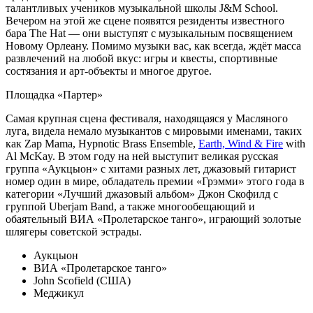
талантливых учеников музыкальной школы J&M School.
Вечером на этой же сцене появятся резиденты известного
бара The Hat — они выступят с музыкальным посвящением
Новому Орлеану. Помимо музыки вас, как всегда, ждёт масса
развлечений на любой вкус: игры и квесты, спортивные
состязания и арт-объекты и многое другое.
Площадка «Партер»
Самая крупная сцена фестиваля, находящаяся у Масляного
луга, видела немало музыкантов с мировыми именами, таких
как Zap Mama, Hypnotic Brass Ensemble,
Earth, Wind & Fire
with
Al McKay. В этом году на ней выступит великая русская
группа «Аукцыон» с хитами разных лет, джазовый гитарист
номер один в мире, обладатель премии «Грэмми» этого года в
категории «Лучший джазовый альбом» Джон Скофилд с
группой Uberjam Band, а также многообещающий и
обаятельный ВИА «Пролетарское танго», играющий золотые
шлягеры советской эстрады.
Аукцыон
ВИА «Пролетарское танго»
John Scofield (США)
Меджикул