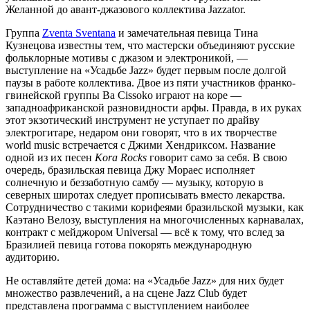
Желанной до авант-джазового коллектива Jazzator.
Группа
Zventa Sventana
и замечательная певица Тина
Кузнецова известны тем, что мастерски объединяют русские
фольклорные мотивы с джазом и электроникой, —
выступление на «Усадьбе Jazz» будет первым после долгой
паузы в работе коллектива. Двое из пяти участников франко-
гвинейской группы Ba Cissoko играют на коре —
западноафриканской разновидности арфы. Правда, в их руках
этот экзотический инструмент не уступает по драйву
электрогитаре, недаром они говорят, что в их творчестве
world music встречается с Джими Хендриксом. Название
одной из их песен
Kora Rocks
говорит само за себя. В свою
очередь, бразильская певица Джу Мораес исполняет
солнечную и беззаботную самбу — музыку, которую в
северных широтах следует прописывать вместо лекарства.
Сотрудничество с такими корифеями бразильской музыки, как
Каэтано Велозу, выступления на многочисленных карнавалах,
контракт с мейджором Universal — всё к тому, что вслед за
Бразилией певица готова покорять международную
аудиторию.
Не оставляйте детей дома: на «Усадьбе Jazz» для них будет
множество развлечений, а на сцене Jazz Club будет
представлена программа с выступлением наиболее