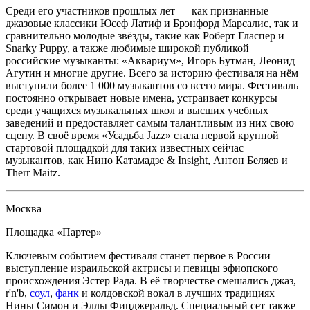
Среди его участников прошлых лет — как признанные
джазовые классики Юсеф Латиф и Брэнфорд Марсалис, так и
сравнительно молодые звёзды, такие как Роберт Гласпер и
Snarky Puppy, а также любимые широкой публикой
российские музыканты: «Аквариум», Игорь Бутман, Леонид
Агутин и многие другие. Всего за историю фестиваля на нём
выступили более 1 000 музыкантов со всего мира. Фестиваль
постоянно открывает новые имена, устраивает конкурсы
среди учащихся музыкальных школ и высших учебных
заведений и предоставляет самым талантливым из них свою
сцену. В своё время «Усадьба Jazz» стала первой крупной
стартовой площадкой для таких известных сейчас
музыкантов, как Нино Катамадзе & Insight, Антон Беляев и
Therr Maitz.
Москва
Площадка «Партер»
Ключевым событием фестиваля станет первое в России
выступление израильской актрисы и певицы эфиопского
происхождения Эстер Рада. В её творчестве смешались джаз,
r'n'b,
соул
,
фанк
и колдовской вокал в лучших традициях
Нины Симон и Эллы Фицджеральд. Специальный сет также