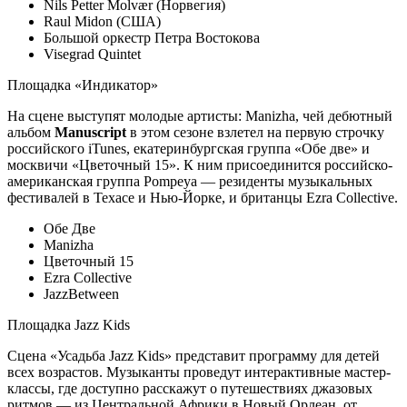
Nils Petter Molvær (Норвегия)
Raul Midon (США)
Большой оркестр Петра Востокова
Visegrad Quintet
Площадка «Индикатор»
На сцене выступят молодые артисты: Manizha, чей дебютный
альбом
Manuscript
в этом сезоне взлетел на первую строчку
российского iTunes, екатеринбургская группа «Обе две» и
москвичи «Цветочный 15». К ним присоединится российско-
американская группа Pompeya — резиденты музыкальных
фестивалей в Техасе и Нью-Йорке, и британцы Ezra Collective.
Обе Две
Manizha
Цветочный 15
Ezra Collective
JazzBetween
Площадка Jazz Kids
Сцена «Усадьба Jazz Kids» представит программу для детей
всех возрастов. Музыканты проведут интерактивные мастер-
классы, где доступно расскажут о путешествиях джазовых
ритмов — из Центральной Африки в Новый Орлеан, от