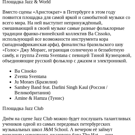
Площадка Jazz & World
Вместо сцены «Аристократ» в Петербурге в этом году
появится площадка для самой яркой и самобытной музыки со
всего мира. На ней выступит непринуждённый,
смешивающий в своей музыке самые разные фольклорные
традиции франко-гвинейский коллектив Ba Cissoko,
использующий все возможности инструмента кора
(западноафриканская арфа), финалистка бразильского шоу
«Голос» Джу Мораес, играющая солнечную и беззаботную
самбу, и группа Zventa Sventana c певицей Тиной Кузнецовой,
объединяющие русский фольклор с джазом и электроникой.
Ba Cissoko
Zventa Sventana
Ju Moraes (Бразилия)
Samhey Band feat. Darlini Singh Kaul (Россия /
Великобритания)
Amine & Hamza (Тунис)
Площадка Jazz Club
Днём на сцене Jazz Club можно будет послушать талантливых
учеников одной из самых передовых петербургских
музыкальных школ J&M School. А вечером её займут
резиденты известного джазового бара The Hat — они