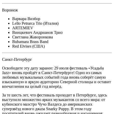
Воронеж
Варвара Визбор
Lello Petrarca Trio (Италия)
ARTEMIEV
Винцкевич Андрианов Трио
Светлана Жаворонкова
Bubamara Brass Band
Red Elvises (США)
Санкт-Петербург
Освободите эту дату заранее: 29 июля фестиваль «Усадьба
Jazz» вновь пройдёт в Санкт-Петербурге! Одно из самых
любимых музыкальных событий года вновь соберёт самую
изысканную и яркую аудиторию Северной столицы и оставит
впечатления на целый год вперёд.
За те шесть лет, что фестиваль проходит в Петербурге, здесь
выступило множество ярких музыкантов со всего мира: от
кубинского маэстро Чучо Валдеса до американских
суперзвёзд нового джаза Snarky Puppy. В этом году
посетителей вновь ожидает разнообразная и насыщенная