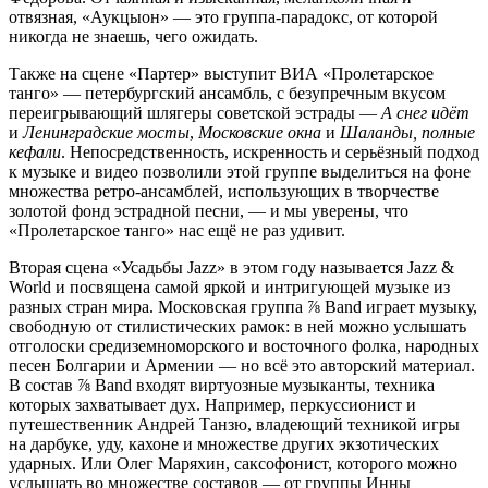
отвязная, «Аукцыон» — это группа-парадокс, от которой
никогда не знаешь, чего ожидать.
Также на сцене «Партер» выступит ВИА «Пролетарское
танго» — петербургский ансамбль, с безупречным вкусом
переигрывающий шлягеры советской эстрады —
А снег идёт
и
Ленинградские мосты
,
Московские окна
и
Шаланды, полные
кефали
. Непосредственность, искренность и серьёзный подход
к музыке и видео позволили этой группе выделиться на фоне
множества ретро-ансамблей, использующих в творчестве
золотой фонд эстрадной песни, — и мы уверены, что
«Пролетарское танго» нас ещё не раз удивит.
Вторая сцена «Усадьбы Jazz» в этом году называется Jazz &
World и посвящена самой яркой и интригующей музыке из
разных стран мира. Московская группа ⅞ Band играет музыку,
свободную от стилистических рамок: в ней можно услышать
отголоски средиземноморского и восточного фолка, народных
песен Болгарии и Армении — но всё это авторский материал.
В состав ⅞ Band входят виртуозные музыканты, техника
которых захватывает дух. Например, перкуссионист и
путешественник Андрей Танзю, владеющий техникой игры
на дарбуке, уду, кахоне и множестве других экзотических
ударных. Или Олег Маряхин, саксофонист, которого можно
услышать во множестве составов — от группы Инны