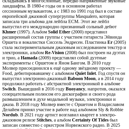
складываясь в многослойные, нередко напряжённые звуковые
ландшафты. В 1980-е годы он в основном работал
сессионным музыкантом, а с 1983 по 1991 год был в составе
европейской джазовой супергруппы Masqualero, которая
записала три альбома для лейбла ECM. Этот же лейбл
выпустил его международно признанный сольный дебют
Khmer
(1997). Альбом
Solid Ether
(2000) представил
расширенный состав группы с участием гитариста Эйвинда
Оршета и вокалистки Сиссель Эндресен. Пластинка
Er
(2005)
стала экспериментальным джазовым исследованием текстур и
электроники, альбом
Re-Vision
(2008) был построен на дуэтах
и трио, а
Hamada
(2009) представлял собой дуэтные
эксперименты с Оршетом и Яном Бангом. В 2010 году
Молвер присоединился к ещё одному звёздному проекту —
Food, дебютировавшему с альбомом
Quiet Inlet
. Год спустя он
выпустил электронно-джазовый
Baboon Moon
, а в 2014 году
продолжил работать с абстрактной электроникой в альбоме
Switch
. Вышедший в 2016 году
Buoyancy
, напротив, оказался
созерцательным полюсом его дискографии и своего рода
размышлением в духе модальной музыки, электроники и
джаза. В 2018 году Молвер вместе с Оршетом и Владиславом
Делайем принял участие в работе над альбомом Sly & Robbie
Nordub
. В 2021 году артист возглавил квартет в электро-
джазовом релизе
Stitches
, а альбом
Certainty Of Tides
был
записан совместно с оркестром Норвежского радио. В 2025