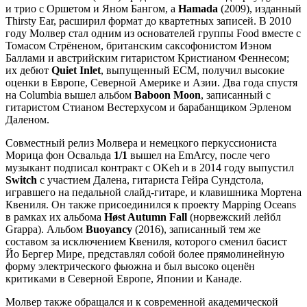
и трио с Оршетом и Яном Бангом, а
Hamada
(2009), изданный
Thirsty Ear, расширил формат до квартетных записей. В 2010
году Молвер стал одним из основателей группы Food вместе с
Томасом Стрёненом, британским саксофонистом Иэном
Баллами и австрийским гитаристом Кристианом Феннесом;
их дебют
Quiet Inlet
, выпущенный ECM, получил высокие
оценки в Европе, Северной Америке и Азии. Два года спустя
на Columbia вышел альбом
Baboon Moon
, записанный с
гитаристом Стианом Вестерхусом и барабанщиком Эрленом
Даленом.
Совместный релиз Молвера и немецкого перкуссиониста
Морица фон Освальда
1/1
вышел на EmArcy, после чего
музыкант подписал контракт с OKeh и в 2014 году выпустил
Switch
с участием Далена, гитариста Гейра Сундстола,
игравшего на педальной слайд-гитаре, и клавишника Мортена
Квениля. Он также присоединился к проекту Mapping Oceans
в рамках их альбома
Høst Autumn Fall
(норвежский лейбл
Grappa). Альбом
Buoyancy
(2016), записанный тем же
составом за исключением Квениля, которого сменил басист
Йо Бергер Мире, представлял собой более прямолинейную
форму электрического фьюжна и был высоко оценён
критиками в Северной Европе, Японии и Канаде.
Молвер также обращался и к современной академической