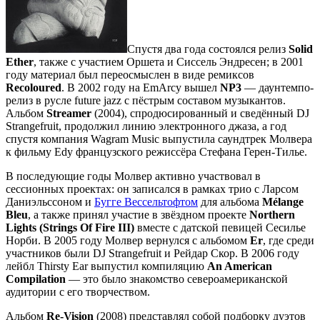
Спустя два года состоялся релиз
Solid
Ether
, также с участием Оршета и Сиссель Эндресен; в 2001
году материал был переосмыслен в виде ремиксов
Recoloured
. В 2002 году на EmArcy вышел
NP3
— даунтемпо-
релиз в русле future jazz с пёстрым составом музыкантов.
Альбом
Streamer
(2004), спродюсированный и сведённый DJ
Strangefruit, продолжил линию электронного джаза, а год
спустя компания Wagram Music выпустила саундтрек Молвера
к фильму Edy французского режиссёра Стефана Герен-Тилье.
В последующие годы Молвер активно участвовал в
сессионных проектах: он записался в рамках трио с Ларсом
Даниэльссоном и
Бугге Вессельтофтом
для альбома
Mélange
Bleu
, а также принял участие в звёздном проекте
Northern
Lights (Strings Of Fire III)
вместе с датской певицей Сесилье
Норби. В 2005 году Молвер вернулся с альбомом
Er
, где среди
участников были DJ Strangefruit и Рейдар Скор. В 2006 году
лейбл Thirsty Ear выпустил компиляцию
An American
Compilation
— это было знакомство североамериканской
аудитории с его творчеством.
Альбом
Re-Vision
(2008) представлял собой подборку дуэтов