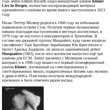
году лейбл Edition Records издал концертный альбом
Khmer
Live In Bergen
, полностью воспроизводящий материал
одноимённого альбома во время живого выступления в 2023
году.
Нильс Петтер Молвер родился в 1960 году на небольшом
норвежском острове Сула. Получив первые музыкальные
навыки благодаря выступлениям в местных коллективах, в
1979 году он поступил в консерваторию в Тронхейме. В
составе ню-джазовой группы Masqualero, куда также входили
саксофонист Торе Брунборг, барабанщик Юн Кристенсен и
басист Арильд Андерсен, он записал одноимённый дебют
Masqualero
(1983), после чего коллектив выпустил ещё три
альбома для ECM. Лейбл заключил с Молвером сольный
контракт, и в 1998 году вышел его первый полноформатный
альбом
Khmer
, основанный на сэмплированных и
синтезированных звуках, подкреплённых битами хаус-музыки
и драм-н-бейса. Пластинка получила международное
признание и была отмечена рядом наград.