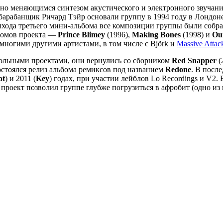
но меняющимся синтезом акустического и электронного звучани
барабанщик Ричард Тэйр основали группу в 1994 году в Лондоне
выхода третьего мини-альбома все композиции группы были соб
ьбомов проекта —
Prince Blimey
(1996),
Making Bones
(1998) и
Our
 многими другими артистами, в том числе с Björk и
Massive Attac
сольными проектами, они вернулись со сборником
Red Snapper
(
состоялся релиз альбома ремиксов под названием
Redone
. В посл
ot
) и 2011 (
Key
) годах, при участии лейблов Lo Recordings и V2
от проект позволил группе глубже погрузиться в афробит (одно 