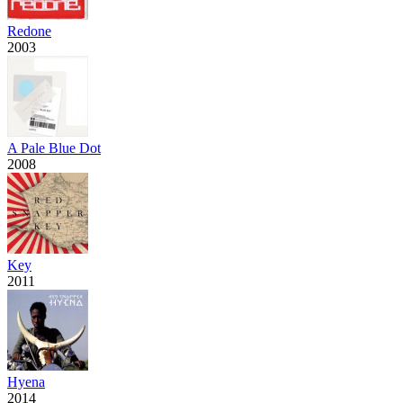
Redone
2003
A Pale Blue Dot
2008
Key
2011
Hyena
2014