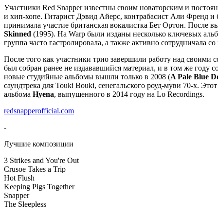
Участники Red Snapper известны своим новаторским и постоян
и хип-хопе. Гитарист Дэвид Айерс, контрабасист Али Френд и 
принимала участие британская вокалистка Бет Ортон. После 
Skinned
(1995). На Warp были изданы несколько ключевых ал
группа часто гастролировала, а также активно сотрудничала со
После того как участники трио завершили работу над своими 
был собран ранее не издававшийся материал, и в том же году 
новые студийные альбомы вышли только в 2008 (
A Pale Blue D
саундтрека для Touki Bouki, сенегальского роуд-муви 70-х. Эт
альбома
Hyena
, выпущенного в 2014 году на Lo Recordings.
redsnapperofficial.com
-
Лучшие композиции
3 Strikes and You're Out
Crusoe Takes a Trip
Hot Flush
Keeping Pigs Together
Snapper
The Sleepless