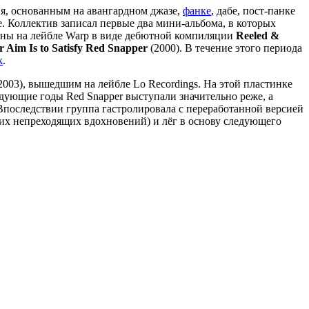
я, основанным на авангардном джазе,
фанке
, дабе, пост-панке
. Коллектив записал первые два мини-альбома, в которых
раны на лейбле Warp в виде дебютной компиляции
Reeled &
 Aim Is to Satisfy Red Snapper
(2000). В течение этого периода
k
.
2003), вышедшим на лейбле Lo Recordings. На этой пластинке
едующие годы Red Snapper выступали значительно реже, а
. Впоследствии группа гастролировала с переработанной версией
из их непреходящих вдохновений) и лёг в основу следующего