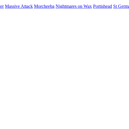
er
Massive Attack
Morcheeba
Nightmares on Wax
Portishead
St Germ