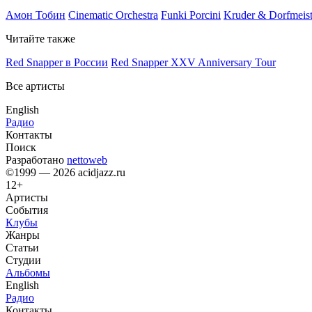
Амон Тобин
Cinematic Orchestra
Funki Porcini
Kruder & Dorfmeist
Читайте также
Red Snapper в России
Red Snapper XXV Anniversary Tour
Все артисты
English
Радио
Контакты
Поиск
Разработано
nettoweb
©1999 — 2026 acidjazz.ru
12+
Артисты
События
Клубы
Жанры
Статьи
Студии
Альбомы
English
Радио
Контакты