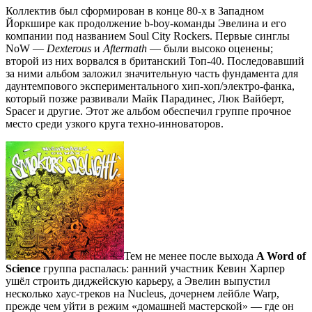
Коллектив был сформирован в конце 80-х в Западном
Йоркшире как продолжение b-boy-команды Эвелина и его
компании под названием Soul City Rockers. Первые синглы
NoW —
Dexterous
и
Aftermath
— были высоко оценены;
второй из них ворвался в британский Топ-40. Последовавший
за ними альбом заложил значительную часть фундамента для
даунтемпового экспериментального хип-хоп/электро-фанка,
который позже развивали Майк Парадинес, Люк Вайберт,
Spacer и другие. Этот же альбом обеспечил группе прочное
место среди узкого круга техно-инноваторов.
Тем не менее после выхода
A Word of
Science
группа распалась: ранний участник Кевин Харпер
ушёл строить диджейскую карьеру, а Эвелин выпустил
несколько хаус-треков на Nucleus, дочернем лейбле Warp,
прежде чем уйти в режим «домашней мастерской» — где он