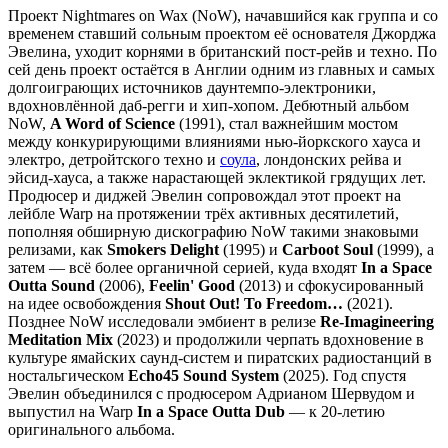
Проект Nightmares on Wax (NoW), начавшийся как группа и со
временем ставший сольным проектом её основателя Джорджа
Эвелина, уходит корнями в британский пост-рейв и техно. По
сей день проект остаётся в Англии одним из главных и самых
долгоиграющих источников даунтемпо-электроники,
вдохновлённой даб-регги и хип-хопом. Дебютный альбом
NoW,
A Word of Science
(1991), стал важнейшим мостом
между конкурирующими влияниями нью-йоркского хауса и
электро, детройтского техно и
соула
, лондонских рейва и
эйсид-хауса, а также нарастающей эклектикой грядущих лет.
Продюсер и диджей Эвелин сопровождал этот проект на
лейбле Warp на протяжении трёх активных десятилетий,
пополняя обширную дискографию NoW такими знаковыми
релизами, как
Smokers Delight
(1995) и
Carboot Soul
(1999), а
затем — всё более органичной серией, куда входят
In a Space
Outta Sound
(2006),
Feelin' Good
(2013) и сфокусированный
на идее освобождения
Shout Out! To Freedom…
(2021).
Позднее NoW исследовали эмбиент в релизе
Re-Imagineering
Meditation Mix
(2023) и продолжили черпать вдохновение в
культуре ямайских саунд-систем и пиратских радиостанций в
ностальгическом
Echo45 Sound System
(2025). Год спустя
Эвелин объединился с продюсером Адрианом Шервудом и
выпустил на Warp
In a Space Outta Dub
— к 20-летию
оригинального альбома.