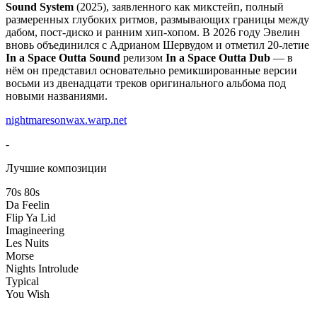
Sound System
(2025), заявленного как микстейп, полный
размеренных глубоких ритмов, размывающих границы между
дабом, пост-диско и ранним хип-хопом. В 2026 году Эвелин
вновь объединился с Адрианом Шервудом и отметил 20-летие
In a Space Outta Sound
релизом
In a Space Outta Dub
— в
нём он представил основательно ремикшированные версии
восьми из двенадцати треков оригинального альбома под
новыми названиями.
nightmaresonwax.warp.net
-
Лучшие композиции
70s 80s
Da Feelin
Flip Ya Lid
Imagineering
Les Nuits
Morse
Nights Introlude
Typical
You Wish