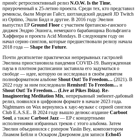
принёс ретроспективный релиз
N.O.W. Is the Time
,
приуроченный к 25-летию проекта. Среди тех, кто представил
ремиксы, были Морган Гайст, шотландский диджей JD Twitch
из Optimo, Эшли Бидл и другие. В 2016 году Эвелин
выпустил EP
Ground Floor
с участием британско-ганского
диджея Эндрю Эшонга, немецкого барабанщика Вольфганга
Хаффнера и проекта Acid Mondays. В следующем году он
начал серию синглов, которые предшествовали релизу начала
2018 года —
Shape the Future
.
Почти десятилетие практически непрерывных гастролей
Эвелина приостановила пандемия COVID-19. Вынужденная
пауза в плотном расписании заставила его задуматься о
свободе — идее, которую он исследовал в своём девятом
полноформатном альбоме
Shout Out! To Freedom…
(2021). В
2022 году за ним последовали
Remixed! To Freedom…
и
Shout Out! To Freedom… (Live at Pikes Ibiza)
.
Re-
Imagineering Meditation Mix
, непрерывный эмбиент-дабовый
релиз, появился в цифровом формате в начале 2023 года.
Nightmares on Wax вернулись к хаус-музыке с серией синглов
Club E.A.S.E.. В 2024 году вышло делюкс-издание
Carboot
Soul
, а также
Carboot Jazz
— EP с концертными
исполнениями избранных треков с этого альбома. Затем
Эвелин объединился с рэпером Yasiin Bey, композитором
Лиамом Бейли и Оскаром Джеромом для записи
Echo45