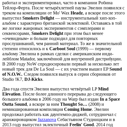
работал и экспериментировал, часто в компании Робина
Тейлор-Ферта. После четырёхлетней паузы Эвелин появился с
треком на компиляции от Mo' Wax
Headz
, а вскоре после этого
выпустил
Smokers Delight
— инструментальный хип-хоп-
альбом с характерно британской эклектикой. Оставаясь в той
же логике жанровых экспериментов с сэмплерами и
секвенсорами,
Smokers Delight
при этом был менее
«очевидным» и больше подходил для повторных
прослушиваний, чем ранний материал. То же в значительной
степени относилось и к
Carboot Soul
(1999) — первому
альбому Эвелина в рамках сделки с американским инди-
лейблом Matador, заключённой для внутренней дистрибуции.
В 2000 году NoW спродюсировали первый за несколько лет
новый трек для De La Soul — с их участием вышел EP
Sound
of N.O.W.
. Следом появился выпуск в серии сборников от
Studio !K7,
DJ-Kicks
.
Два года спустя Эвелин выпустил четвёртый LP
Mind
Elevation
. После более длинного перерыва до следующего
большого альбома в 2006 году на Warp был издан
In a Space
Outta Sound
, а вскоре за ним
Thought So…
(2008) и
немикшированная компиляция
Coming Home
. Эвелин
продолжал работать как даунтемпо-диджей, сотрудничал с
аранжировщиком
Jazzanova
Себастьяном Студницким и в
2013 году выпустил эклектичный
Feelin' Good
. 2014 год