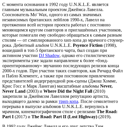
С момента основания в 1992 году U.N.K.L.E. является
главным музыкальным проектом Джеймса Лавелла.
Сооснователь Mo' Wax, одного из самых значимых
независимых британских лейблов 1990-х, Лавелл на
протяжении всей истории проекта работал с постоянно
меняющимся кругом соавторов и приглашённых участников,
которые помогали ему свободно обращаться к самым разным
стилям — от сэмплированного хип-хопа до мрачного стоунер-
рока. Дебютный альбом U.N.K.L.E.
Psyence Fiction
(1998),
вошедший в топ-5 британского чарта, был создан при
активном участии
DJ Shadow
, однако его стилистические
эксперименты уже задали направление к более «бэнд-
ориентированному» звучанию последующих релизов конца
2000-х годов. При участии таких соавторов, как Ричард Файл
и Пабло Клементс, а также при постоянном привлечении
представителей андерграундной рок-сцены (Джош Хомме,
Крис Госс и Марк Ланеган) масштабные альбомы
Never,
Never Land
(2003) и
Where Did the Night Fall
(2010)
закрепили за Джеймсом Лавеллом репутацию артиста,
выходящего далеко за рамки
трип-хопа
. После семилетнего
перерыва в выпуске альбомов U.N.K.L.E. вернулись в
мрачном, кинематографичном стиле с релизами
The Road:
Part I
(2017) и
The Road: Part II (Lost Highway)
(2019).
В 1992 году Джеймс Лавелл и его друг детства Тим