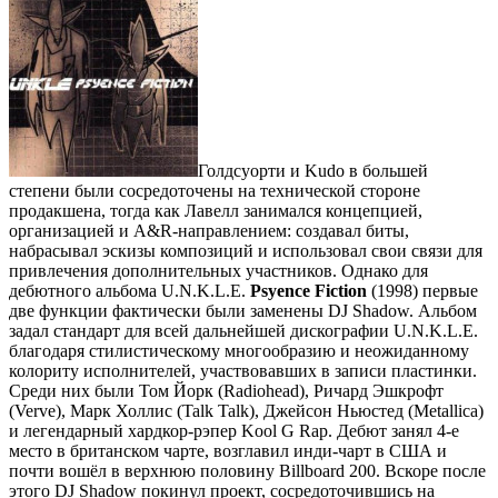
Голдсуорти и Kudo в большей
степени были сосредоточены на технической стороне
продакшена, тогда как Лавелл занимался концепцией,
организацией и A&R-направлением: создавал биты,
набрасывал эскизы композиций и использовал свои связи для
привлечения дополнительных участников. Однако для
дебютного альбома U.N.K.L.E.
Psyence Fiction
(1998) первые
две функции фактически были заменены DJ Shadow. Альбом
задал стандарт для всей дальнейшей дискографии U.N.K.L.E.
благодаря стилистическому многообразию и неожиданному
колориту исполнителей, участвовавших в записи пластинки.
Среди них были Том Йорк (Radiohead), Ричард Эшкрофт
(Verve), Марк Холлис (Talk Talk), Джейсон Ньюстед (Metallica)
и легендарный хардкор-рэпер Kool G Rap. Дебют занял 4-е
место в британском чарте, возглавил инди-чарт в США и
почти вошёл в верхнюю половину Billboard 200. Вскоре после
этого DJ Shadow покинул проект, сосредоточившись на