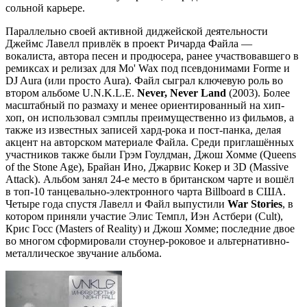
сольной карьере.
Параллельно своей активной диджейской деятельности
Джеймс Лавелл привлёк в проект Ричарда Файла —
вокалиста, автора песен и продюсера, ранее участвовавшего в
ремиксах и релизах для Mo' Wax под псевдонимами Forme и
DJ Aura (или просто Aura). Файл сыграл ключевую роль во
втором альбоме U.N.K.L.E.
Never, Never Land
(2003). Более
масштабный по размаху и менее ориентированный на хип-
хоп, он использовал сэмплы преимущественно из фильмов, а
также из известных записей хард-рока и пост-панка, делая
акцент на авторском материале Файла. Среди приглашённых
участников также были Грэм Гоулдман, Джош Хомме (Queens
of the Stone Age), Брайан Ино, Джарвис Кокер и 3D (Massive
Attack). Альбом занял 24-е место в британском чарте и вошёл
в топ-10 танцевально-электронного чарта Billboard в США.
Четыре года спустя Лавелл и Файл выпустили
War Stories
, в
котором приняли участие Элис Темпл, Иэн Астбери (Cult),
Крис Госс (Masters of Reality) и Джош Хомме; последние двое
во многом сформировали стоунер-роковое и альтернативно-
металлическое звучание альбома.