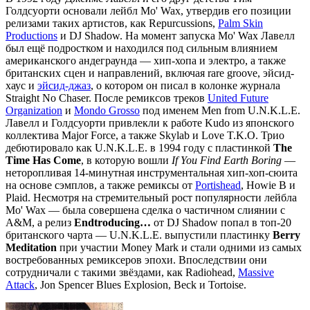
Голдсуорти основали лейбл Mo' Wax, утвердив его позиции
релизами таких артистов, как Repurcussions,
Palm Skin
Productions
и DJ Shadow. На момент запуска Mo' Wax Лавелл
был ещё подростком и находился под сильным влиянием
американского андеграунда — хип-хопа и электро, а также
британских сцен и направлений, включая rare groove, эйсид-
хаус и
эйсид-джаз
, о котором он писал в колонке журнала
Straight No Chaser. После ремиксов треков
United Future
Organization
и
Mondo Grosso
под именем Men from U.N.K.L.E.
Лавелл и Голдсуорти привлекли к работе Kudo из японского
коллектива Major Force, а также Skylab и Love T.K.O. Трио
дебютировало как U.N.K.L.E. в 1994 году с пластинкой
The
Time Has Come
, в которую вошли
If You Find Earth Boring
—
неторопливая 14-минутная инструментальная хип-хоп-сюита
на основе сэмплов, а также ремиксы от
Portishead
, Howie B и
Plaid. Несмотря на стремительный рост популярности лейбла
Mo' Wax — была совершена сделка о частичном слиянии с
A&M, а релиз
Endtroducing…
от DJ Shadow попал в топ-20
британского чарта — U.N.K.L.E. выпустили пластинку
Berry
Meditation
при участии Money Mark и стали одними из самых
востребованных ремиксеров эпохи. Впоследствии они
сотрудничали с такими звёздами, как Radiohead,
Massive
Attack
, Jon Spencer Blues Explosion, Beck и Tortoise.