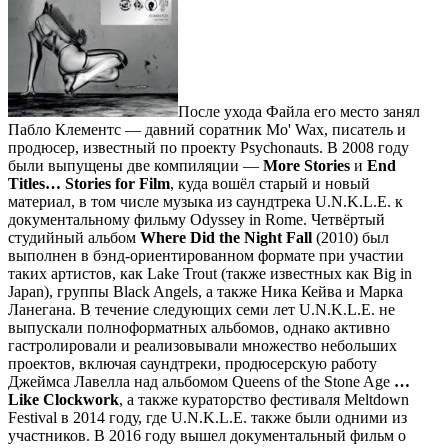
После ухода Файла его место занял
Пабло Клементс — давний соратник Mo' Wax, писатель и
продюсер, известный по проекту Psychonauts. В 2008 году
были выпущены две компиляции —
More Stories
и
End
Titles… Stories for Film
, куда вошёл старый и новый
материал, в том числе музыка из саундтрека U.N.K.L.E. к
документальному фильму Odyssey in Rome. Четвёртый
студийный альбом
Where Did the Night Fall
(2010) был
выполнен в бэнд-ориентированном формате при участии
таких артистов, как Lake Trout (также известных как Big in
Japan), группы Black Angels, а также Ника Кейва и Марка
Ланегана. В течение следующих семи лет U.N.K.L.E. не
выпускали полноформатных альбомов, однако активно
гастролировали и реализовывали множество небольших
проектов, включая саундтреки, продюсерскую работу
Джеймса Лавелла над альбомом Queens of the Stone Age
…
Like Clockwork
, а также кураторство фестиваля Meltdown
Festival в 2014 году, где U.N.K.L.E. также были одними из
участников. В 2016 году вышел документальный фильм о