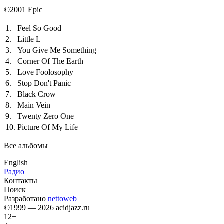
©2001 Epic
1.
Feel So Good
2.
Little L
3.
You Give Me Something
4.
Corner Of The Earth
5.
Love Foolosophy
6.
Stop Don't Panic
7.
Black Crow
8.
Main Vein
9.
Twenty Zero One
10.
Picture Of My Life
Все альбомы
English
Радио
Контакты
Поиск
Разработано
nettoweb
©1999 — 2026 acidjazz.ru
12+