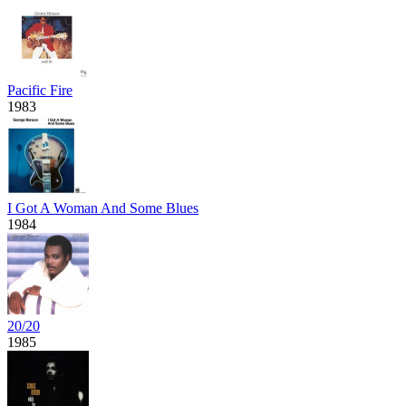
Pacific Fire
1983
I Got A Woman And Some Blues
1984
20/20
1985