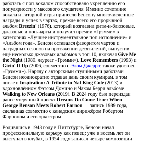
работать с поп-вокалом способствовало укреплению его
популярности у массового слушателя. Именно сочетание
вокала и гитарной игры принесло Бенсону многочисленные
награды и успех в чартах, прежде всего его прорывной
альбом
Breezin'
(1976), который возглавил ритм-н-блюзовые,
джазовые и поп-чарты и получил премии «Грэмми» в
категориях «Лучшее инструментальное поп-исполнение» и
«Альбом года». Бенсон оставался фаворитом чартов и
наградных сезонов на протяжении десятилетий, выпустив
ещё несколько джазовых альбомов в топ-10, включая
Give Me
the Night
(1980, лауреат «Грэмми»),
Love Remembers
(1993) и
Givin' It Up
(2006, совместно с
Элом Джерро
; также удостоен
«Грэмми»). Наряду с авторскими студийными работами
Бенсон неоднократно отдавал дань своим кумирам, в том
числе в
Inspiration: A Tribute to Nat King Cole
(2013) и
вдохновлённом Фэтсом Домино и Чаком Берри альбоме
Walking to New Orleans
(2019). В 2024 году был переиздан
ранее утерянный проект
Dreams Do Come True: When
George Benson Meets Robert Farnon
— запись 1989 года,
сделанная совместно с канадским дирижёром Робертом
Фарноном и его оркестром.
Родившись в 1943 году в Питтсбурге, Бенсон начал
профессиональную карьеру как певец: уже в восемь лет он
выступал в клубах, в 1954 году записал четыре композиции