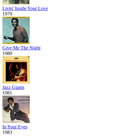
Livin' Inside Your Love
1979
Give Me The Night
1980
Jazz Giants
1981
In Your Eyes
1983