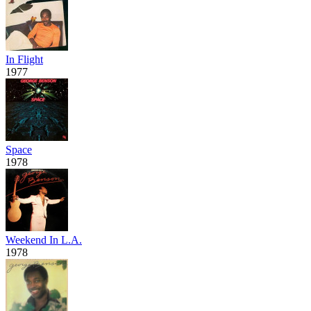
In Flight
1977
Space
1978
Weekend In L.A.
1978