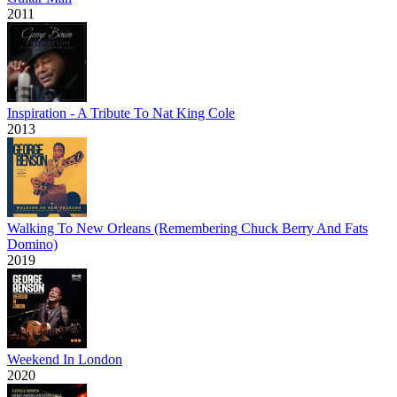
2011
Inspiration - A Tribute To Nat King Cole
2013
Walking To New Orleans (Remembering Chuck Berry And Fats
Domino)
2019
Weekend In London
2020