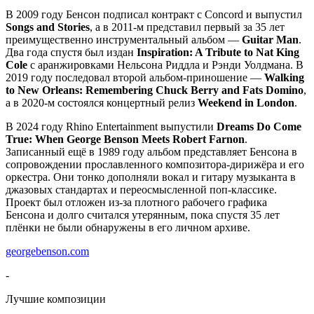
В 2009 году Бенсон подписал контракт с Concord и выпустил
Songs and Stories
, а в 2011-м представил первый за 35 лет
преимущественно инструментальный альбом —
Guitar Man
.
Два года спустя был издан
Inspiration: A Tribute to Nat King
Cole
с аранжировками Нельсона Риддла и Рэнди Уолдмана. В
2019 году последовал второй альбом-приношение —
Walking
to New Orleans: Remembering Chuck Berry and Fats Domino
,
а в 2020-м состоялся концертный релиз
Weekend in London
.
В 2024 году Rhino Entertainment выпустили
Dreams Do Come
True: When George Benson Meets Robert Farnon
.
Записанный ещё в 1989 году альбом представляет Бенсона в
сопровождении прославленного композитора-дирижёра и его
оркестра. Они тонко дополняли вокал и гитару музыканта в
джазовых стандартах и переосмысленной поп-классике.
Проект был отложен из-за плотного рабочего графика
Бенсона и долго считался утерянным, пока спустя 35 лет
плёнки не были обнаружены в его личном архиве.
georgebenson.com
-
Лучшие композиции