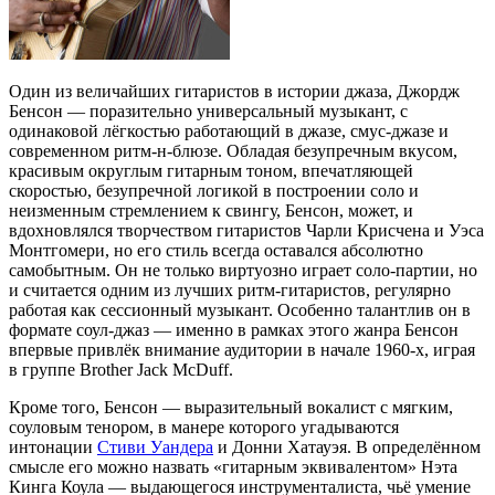
Один из величайших гитаристов в истории джаза, Джордж
Бенсон — поразительно универсальный музыкант, с
одинаковой лёгкостью работающий в джазе, смус-джазе и
современном ритм-н-блюзе. Обладая безупречным вкусом,
красивым округлым гитарным тоном, впечатляющей
скоростью, безупречной логикой в построении соло и
неизменным стремлением к свингу, Бенсон, может, и
вдохновлялся творчеством гитаристов Чарли Крисчена и Уэса
Монтгомери, но его стиль всегда оставался абсолютно
самобытным. Он не только виртуозно играет соло-партии, но
и считается одним из лучших ритм-гитаристов, регулярно
работая как сессионный музыкант. Особенно талантлив он в
формате соул-джаз — именно в рамках этого жанра Бенсон
впервые привлёк внимание аудитории в начале 1960-х, играя
в группе Brother Jack McDuff.
Кроме того, Бенсон — выразительный вокалист с мягким,
соуловым тенором, в манере которого угадываются
интонации
Стиви Уандера
и Донни Хатауэя. В определённом
смысле его можно назвать «гитарным эквивалентом» Нэта
Кинга Коула — выдающегося инструменталиста, чьё умение