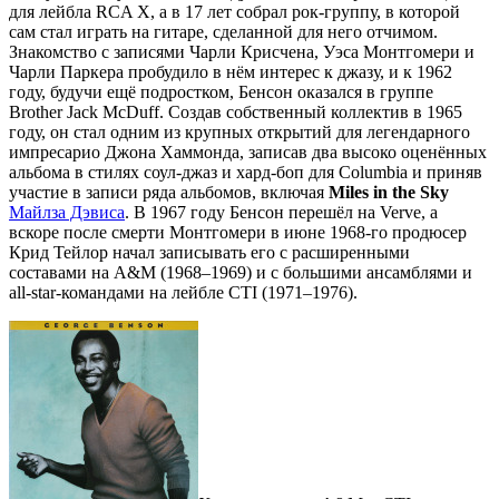
для лейбла RCA X, а в 17 лет собрал рок-группу, в которой
сам стал играть на гитаре, сделанной для него отчимом.
Знакомство с записями Чарли Крисчена, Уэса Монтгомери и
Чарли Паркера пробудило в нём интерес к джазу, и к 1962
году, будучи ещё подростком, Бенсон оказался в группе
Brother Jack McDuff. Создав собственный коллектив в 1965
году, он стал одним из крупных открытий для легендарного
импресарио Джона Хаммонда, записав два высоко оценённых
альбома в стилях соул-джаз и хард-боп для Columbia и приняв
участие в записи ряда альбомов, включая
Miles in the Sky
Майлза Дэвиса
. В 1967 году Бенсон перешёл на Verve, а
вскоре после смерти Монтгомери в июне 1968-го продюсер
Крид Тейлор начал записывать его с расширенными
составами на A&M (1968–1969) и с большими ансамблями и
all-star-командами на лейбле CTI (1971–1976).