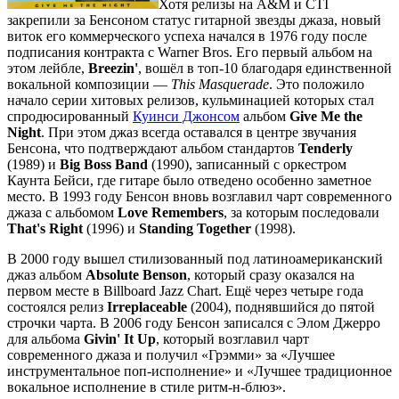
Хотя релизы на A&M и CTI
закрепили за Бенсоном статус гитарной звезды джаза, новый
виток его коммерческого успеха начался в 1976 году после
подписания контракта с Warner Bros. Его первый альбом на
этом лейбле,
Breezin'
, вошёл в топ-10 благодаря единственной
вокальной композиции —
This Masquerade
. Это положило
начало серии хитовых релизов, кульминацией которых стал
спродюсированный
Куинси Джонсом
альбом
Give Me the
Night
. При этом джаз всегда оставался в центре звучания
Бенсона, что подтверждают альбом стандартов
Tenderly
(1989) и
Big Boss Band
(1990), записанный с оркестром
Каунта Бейси, где гитаре было отведено особенно заметное
место. В 1993 году Бенсон вновь возглавил чарт современного
джаза с альбомом
Love Remembers
, за которым последовали
That's Right
(1996) и
Standing Together
(1998).
В 2000 году вышел стилизованный под латиноамериканский
джаз альбом
Absolute Benson
, который сразу оказался на
первом месте в Billboard Jazz Chart. Ещё через четыре года
состоялся релиз
Irreplaceable
(2004), поднявшийся до пятой
строчки чарта. В 2006 году Бенсон записался с Элом Джерро
для альбома
Givin' It Up
, который возглавил чарт
современного джаза и получил «Грэмми» за «Лучшее
инструментальное поп-исполнение» и «Лучшее традиционное
вокальное исполнение в стиле ритм-н-блюз».