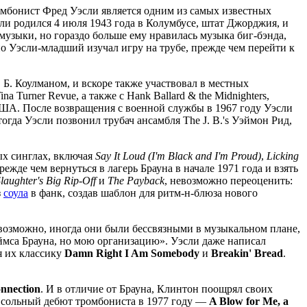
омбонист Фред Уэсли является одним из самых известных
сли родился 4 июля 1943 года в Колумбусе, штат Джорджия, и
 музыки, но гораздо больше ему нравилась музыка биг-бэнда,
о Уэсли-младший изучал игру на трубе, прежде чем перейти к
Б. Коулманом, и вскоре также участвовал в местных
 Turner Revue, а также с Hank Ballard & the Midnighters,
ША. После возвращения с военной службы в 1967 году Уэсли
тогда Уэсли позвонил трубач ансамбля The J. B.'s Уэймон Рид,
ых синглах, включая
Say It Loud (I'm Black and I'm Proud)
,
Licking
прежде чем вернуться в лагерь Брауна в начале 1971 года и взять
laughter's Big Rip-Off
и
The Payback
, невозможно переоценить:
з
соула
в фанк, создав шаблон для ритм-н-блюза нового
, возможно, иногда они были бессвязными в музыкальном плане,
еймса Брауна, но мою организацию». Уэсли даже написал
ая их классику
Damn Right I Am Somebody
и
Breakin' Bread
.
nnection
. И в отличие от Брауна, Клинтон поощрял своих
 сольный дебют тромбониста в 1977 году —
A Blow for Me, a