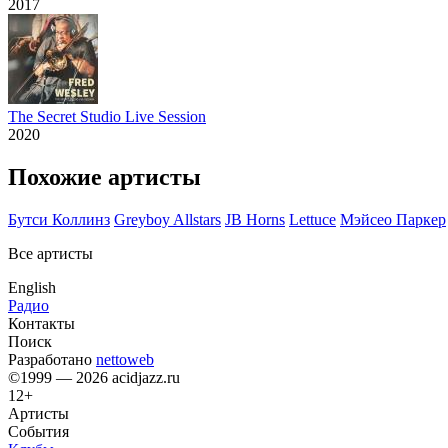
2017
The Secret Studio Live Session
2020
Похожие артисты
Бутси Коллинз
Greyboy Allstars
JB Horns
Lettuce
Мэйсео Паркер
Все артисты
English
Радио
Контакты
Поиск
Разработано
nettoweb
©1999 — 2026 acidjazz.ru
12+
Артисты
События