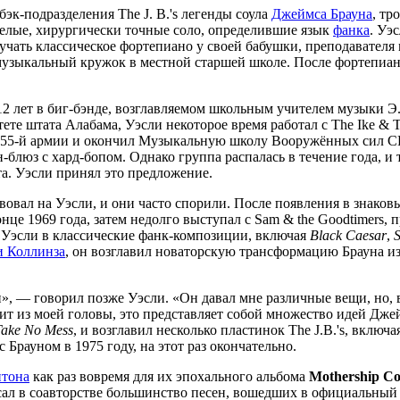
к-подразделения The J. B.'s легенды соула
Джеймса Брауна
, тр
мелые, хирургически точные соло, определившие язык
фанка
. Уэ
зучать классическое фортепиано у своей бабушки, преподавателя
музыкальный кружок в местной старшей школе. После фортепиан
 лет в биг-бэнде, возглавляемом школьным учителем музыки Э. 
е штата Алабама, Уэсли некоторое время работал с The Ike & Tina
м 55-й армии и окончил Музыкальную школу Вооружённых сил С
-блюз с хард-бопом. Однако группа распалась в течение года, и 
а. Уэсли принял это предложение.
овал на Уэсли, и они часто спорили. После появления в знаков
онце 1969 года, затем недолго выступал с Sam & the Goodtimers, 
 Уэсли в классические фанк-композиции, включая
Black Caesar
,
S
и Коллинза
, он возглавил новаторскую трансформацию Брауна и
 он», — говорил позже Уэсли. «Он давал мне различные вещи, но
одит из моей головы, это представляет собой множество идей Дж
Take No Mess
, и возглавил несколько пластинок The J.B.'s, включ
 Брауном в 1975 году, на этот раз окончательно.
тона
как раз вовремя для их эпохального альбома
Mothership Co
сал в соавторстве большинство песен, вошедших в официальный