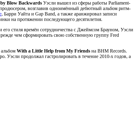
 by Blow Backwards
Уэсли вышел из сферы работы Parliament-
ал продюсером, возглавив одноимённый дебютный альбом ритм-
e
, Барри Уайта и Gap Band, а также аранжировал записи
тинки на протяжении последующего десятилетия.
 его стиля времён сотрудничества с Джеймсом Брауном, Уэсли
 прежде чем сформировать свою собственную группу Fred
й альбом
With a Little Help from My Friends
на BHM Records.
 Уэсли продолжал гастролировать в течение 2010-х годов, а