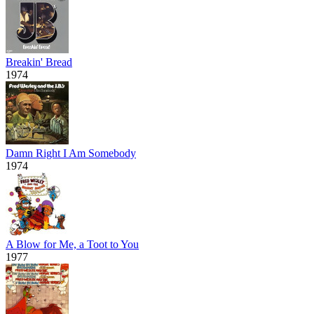
Breakin' Bread
1974
Damn Right I Am Somebody
1974
A Blow for Me, a Toot to You
1977