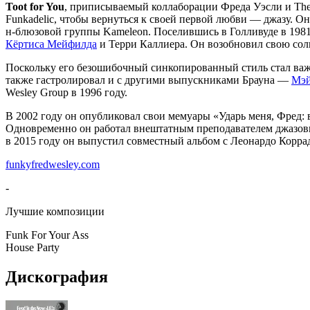
Toot for You
, приписываемый коллаборации Фреда Уэсли и The 
Funkadelic, чтобы вернуться к своей первой любви — джазу. 
н-блюзовой группы Kameleon. Поселившись в Голливуде в 1981
Кёртиса Мейфилда
и Терри Каллиера. Он возобновил свою сол
Поскольку его безошибочный синкопированный стиль стал важ
также гастролировал и с другими выпускниками Брауна —
Мэй
Wesley Group в 1996 году.
В 2002 году он опубликовал свои мемуары «Ударь меня, Фред:
Одновременно он работал внештатным преподавателем джазовых
в 2015 году он выпустил совместный альбом с Леонардо Корр
funkyfredwesley.com
-
Лучшие композиции
Funk For Your Ass
House Party
Дискография