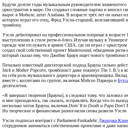
Будучи долгие годы музыкальным руководителем знаменитого бэ
оркестрантов в мире. Он создавал сложные партии и вносил с
вырос в Мобиле, штат Алабама. В возрасте трёх лет он начал и
которую играл его отец, Фред Уэсли-старший, возглавлявший 
тромбону.
Уэсли дебютировал на профессиональном поприще в возрасте 12
выступлениях в стиле ритм-н-блюз. Изучая музыку в Университет
прежде чем отслужить в армии США, где он играл с оркестро
создал свой собственный проект Mastersound, объединив ритм-н
который сказал ему, что Джеймс Браун ищет нового тромбонист
Печально известный диктаторский подход Брауна сильно действ
Stick
и
Mother Popcorn
, тромбонист даже покинул The J. B.'s в к
на себя роль музыкального директора и аранжировщика. Вклад
вместе с коллегами по группе, включая Мэйсео Паркера и
Бутс
десятилетия.
«Я завершал творения [Брауна], я следовал тому, что заложил
и мне приходилось, так сказать, исправлять. Когда что-то вых
несколько хитов Брауна, включая
Doin' It to Death
и
Papa Don't 
Но творческие и финансовые разногласия снова развели Уэсли с
Уэсли подписал контракт с Parliament-Funkadelic
Джорджа Клин
сотрудников заниматься собственными проектами и даже напи