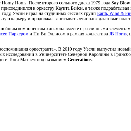
Horny Horns. После второго сольного диска 1979 года
Say Blow
Он присоединился к оркестру Каунта Бейси, а также подрабатыв
 году, Уэсли играл на студийных сессиях групп
Earth, Wind & Fir
ьную карьеру и продолжал записывать «чистые» джазовые плас
нейшим компонентом хип-хопа вместе с различными элементами
сео Паркером
и Пи Ви Эллисом в рамках коллектива
JB Horns
,
 воспоминания оркестранта». В 2010 году Уэсли выпустил новы
 исследований в Университете Северной Каролины в Гринсборо.
ади и Тони Матчем под названием
Generations
.