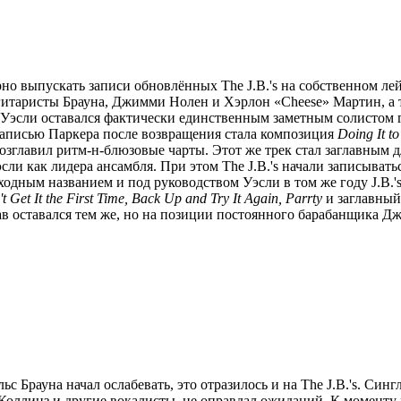
ярно выпускать записи обновлённых The J.B.'s на собственном ле
гитаристы Брауна, Джимми Нолен и Хэрлон «Cheese» Мартин, а 
 Уэсли оставался фактически единственным заметным солистом гр
записью Паркера после возвращения стала композиция
Doing It t
возглавил ритм-н-блюзовые чарты. Этот же трек стал заглавным
Уэсли как лидера ансамбля. При этом The J.B.'s начали записыва
ходным названием и под руководством Уэсли в том же году J.B.
't Get It the First Time, Back Up and Try It Again, Parrty
и заглавный
ав оставался тем же, но на позиции постоянного барабанщика Д
с Брауна начал ослабевать, это отразилось и на The J.B.'s. Синг
н Коллинз и другие вокалисты, не оправдал ожиданий. К моменту