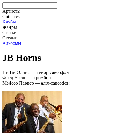
Артисты
События
Клубы
Жанры
Статьи
Студии
Альбомы
JB Horns
Пи Ви Эллис — тенор-саксофон
Фред Уэсли — тромбон
Мэйсео Паркер — альт-саксофон