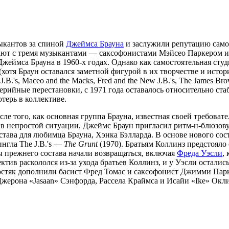
ыкантов за спиной
Джеймса Брауна
и заслужили репутацию само
зывают с тремя музыкантами — саксофонистами Мэйсео Паркером
еймса Брауна в 1960-х годах. Однако как самостоятельная студ
отя Браун оставался заметной фигурой в их творчестве и истори
.'s, Maceo and the Macks, Fred and the New J.B.'s, The James Bro
ерийные перестановки, с 1971 года оставалось относительно ста
терь в коллективе.
сле того, как основная группа Брауна, известная своей требоват
 в непростой ситуации, Джеймс Браун пригласил ритм-н-блюзов
тава для любимца Брауна, Хэнка Бэлларда. В основе нового сост
ингла The J.B.'s —
The Grunt
(1970). Братьям Коллинз предстояло 
 прежнего состава начали возвращаться, включая
Фреда Уэсли
,
лектив раскололся из-за ухода братьев Коллинз, и у Уэсли остал
стяк дополнили басист Фред Томас и саксофонист Джимми Паркер
Джерона «Jasaan» Сэнфорда, Рассела Краймса и Исайи «Ike» Окли