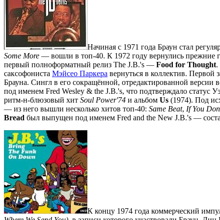
Начиная с 1971 года Браун стал регул
Some More
— вошли в топ-40. К 1972 году вернулись прежние 
первый полноформатный релиз The J.B.'s —
Food for Thought
.
саксофониста
Мэйсео Паркера
вернуться в коллектив. Первой 
Брауна. Сингл в его сокращённой, отредактированной версии 
под именем Fred Wesley & the J.B.'s, что подтверждало статус 
ритм-н-блюзовый хит
Soul Power'74
и альбом
Us
(1974). Под ис
— из него вышли несколько хитов топ-40:
Same Beat
,
If You Don
Bread
был выпущен под именем Fred and the New J.B.'s — сост
К концу 1974 года коммерческий импуль
Where We Send You)
, в записи которого участвовали Браун, Ли