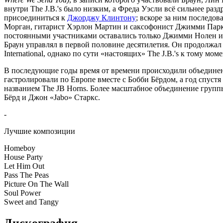
внутри The J.B.'s было низким, а Фреда Уэсли всё сильнее раз
присоединиться к
Джорджу Клинтону
; вскоре за ним последо
Морган, гитарист Хэрлон Мартин и саксофонист Джимми Паркер
постоянными участниками оставались только Джимми Нолен и Р
Браун управлял в первой половине десятилетия. Он продолжал г
International, однако по сути «настоящих» The J.B.'s к тому мо
В последующие годы время от времени происходили объединения
гастролировали по Европе вместе с Бобби Бёрдом, а год спуст
названием The JB Horns. Более масштабное объединение групп
Бёрд и Джон «Jabo» Старкс.
-
Лучшие композиции
Homeboy
House Party
Let Him Out
Pass The Peas
Picture On The Wall
Soul Power
Sweet and Tangy
Дискография