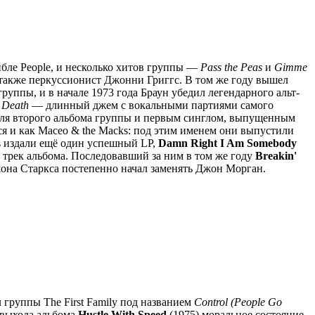
йбле People, и несколько хитов группы —
Pass the Peas
и
Gimme
также перкуссионист Джонни Григгс. В том же году вышел
уппы, и в начале 1973 года Браун убедил легендарного альт-
o Death
— длинный джем с вокальными партиями самого
 для второго альбома группы и первым синглом, выпущенным
ться и как Maceo & the Macks: под этим именем они выпустили
's издали ещё один успешный LP,
Damn Right I Am Somebody
 трек альбома. Последовавший за ним в том же году
Breakin'
жона Старкса постепенно начал заменять Джон Морган.
л группы The First Family под названием
Control (People Go
 выхода альбома
Hustle With Speed
(1975) моральное состояние