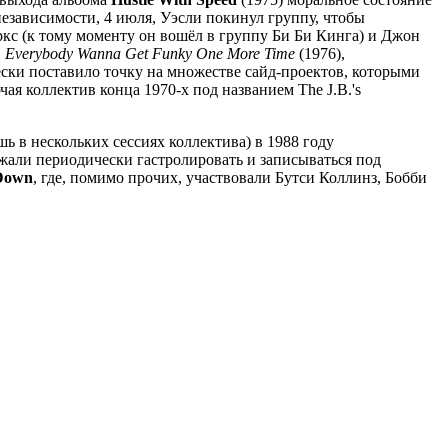
независимости, 4 июля, Уэсли покинул группу, чтобы
ркс (к тому моменту он вошёл в группу Би Би Кинга) и Джон
,
Everybody Wanna Get Funky One More Time
(1976),
ески поставило точку на множестве сайд-проектов, которыми
ая коллектив конца 1970-х под названием The J.B.'s
ь в нескольких сессиях коллектива) в 1988 году
лжали периодически гастролировать и записываться под
 Down
, где, помимо прочих, участвовали Бутси Коллинз, Бобби