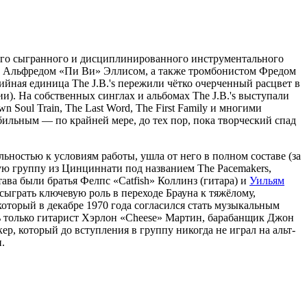
го сыгранного и дисциплинированного инструментального
 и Альфредом «Пи Ви» Эллисом, а также тромбонистом Фредом
ийная единица The J.B.'s пережили чётко очерченный расцвет в
и). На собственных синглах и альбомах The J.B.'s выступали
wn Soul Train, The Last Word, The First Family и многими
бильным — по крайней мере, до тех пор, пока творческий спад
ельностью к условиям работы, ушла от него в полном составе (за
ую группу из Цинциннати под названием The Pacemakers,
ава были братья Фелпс «Catfish» Коллинз (гитара) и
Уильям
сыграть ключевую роль в переходе Брауна к тяжёлому,
 который в декабре 1970 года согласился стать музыкальным
ись только гитарист Хэрлон «Cheese» Мартин, барабанщик Джон
, который до вступления в группу никогда не играл на альт-
.