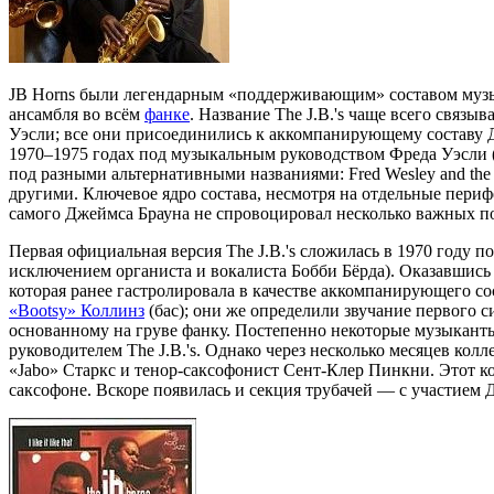
JB Horns были легендарным «поддерживающим» составом муз
ансамбля во всём
фанке
. Название The J.B.'s чаще всего свя
Уэсли; все они присоединились к аккомпанирующему составу Дж
1970–1975 годах под музыкальным руководством Фреда Уэсли (х
под разными альтернативными названиями: Fred Wesley and the J.B
другими. Ключевое ядро состава, несмотря на отдельные периф
самого Джеймса Брауна не спровоцировал несколько важных по
Первая официальная версия The J.B.'s сложилась в 1970 году по
исключением органиста и вокалиста Бобби Бёрда). Оказавшись
которая ранее гастролировала в качестве аккомпанирующего сос
«Bootsy» Коллинз
(бас); они же определили звучание первого с
основанному на груве фанку. Постепенно некоторые музыканты
руководителем The J.B.'s. Однако через несколько месяцев кол
«Jabo» Старкс и тенор-саксофонист Сент-Клер Пинкни. Этот ко
саксофоне. Вскоре появилась и секция трубачей — с участием 