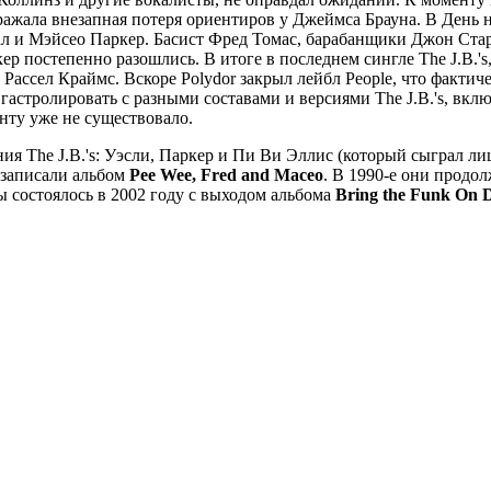
дражала внезапная потеря ориентиров у Джеймса Брауна. В День 
вал и Мэйсео Паркер. Басист Фред Томас, барабанщики Джон Ста
 постепенно разошлись. В итоге в последнем сингле The J.B.'s
ассел Краймс. Вскоре Polydor закрыл лейбл People, что фактич
астролировать с разными составами и версиями The J.B.'s, включ
менту уже не существовало.
 The J.B.'s: Уэсли, Паркер и Пи Ви Эллис (который сыграл лиш
я записали альбом
Pee Wee, Fred and Maceo
. В 1990-е они продо
ы состоялось в 2002 году с выходом альбома
Bring the Funk On