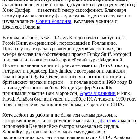
активно вовлечённой в голландскую джазовую сцену; её отец
Ханс Далфер — известный тенор-саксофонист. Благодаря
этому примечательному факту девушка с детства слушала и
изучала записи
Сонни Роллинза
, Коулмена Хокинса и
Декстера Гордона.
В юном возрасте, уже в 12 лет, Кэнди начала выступать с
Розой Кинг, американкой, переехавшей в Голландию.
Поначалу она играла в различных духовых составах, но
вскоре возглавила собственный проект Funky Stuff, который
пригласили в совместный европейский тур с Мадонной.
После появления в клипе Принса её заметил Дэйв Стюарт,
гитарист и продюсер Eurythmics, с которым они записали
композицию
Lily Was Here
, достигшую шестой позиции в
британских чартах и первой — в голландских в 1990 году. В
записи дебютного альбома Кэнди Далфер
Saxuality
принимали участие Ван Моррисон,
Арета Франклин
и Pink
Floyd. Альбом был выпущен на лейбле RCA также в 1990 году
и оказался чрезвычайно популярным в Европе и в США.
Хотя дебютная работа и не была тем самым джазом, к
которому привыкли современные меломаны,
фанковая
манера
исполнения Кэнди всё же быстро завоевала их сердца.
Saxuality
крутили на нескольких смус-джазовых
радиостанциях, как раз тогда появившихся в США. Альбом