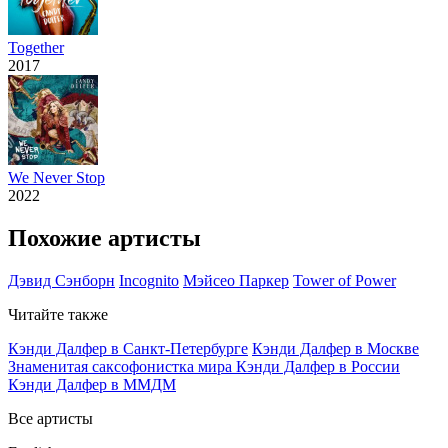
Together
2017
We Never Stop
2022
Похожие артисты
Дэвид Сэнборн
Incognito
Мэйсео Паркер
Tower of Power
Читайте также
Кэнди Далфер в Санкт-Петербурге
Кэнди Далфер в Москве
Знаменитая саксофонистка мира Кэнди Далфер в России
Кэнди Далфер в ММДМ
Все артисты