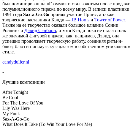
был номинирован на «Грэмми» и стал золотым после продажи
полумиллионного тиража по всему миру. В записи пластинки
1991 года
Sax-a-Go-Go
принял участие Принс, а также
творческие наставники Кэнди —
JB Horns
и
Tower of Power
.
Также на её творчество оказали большое влияние Сонни
Роллинз и
Дэвид Сэнборн
, и хотя Кэнди пока не стала столь
же значимой фигурой в джазе, как, например, Дэвид, она
успешно продолжает творческую работу, соединяя ритм-н-
блюз, блюз и поп-музыку с джазом в собственном уникальном
стиле.
candydulfer.nl
-
Лучшие композиции
After Tonight
Be Cool
For The Love Of You
Lily Was Here
My Funk
Sax-A-Go-Go
What Does It Take (To Win Your Love For Me)