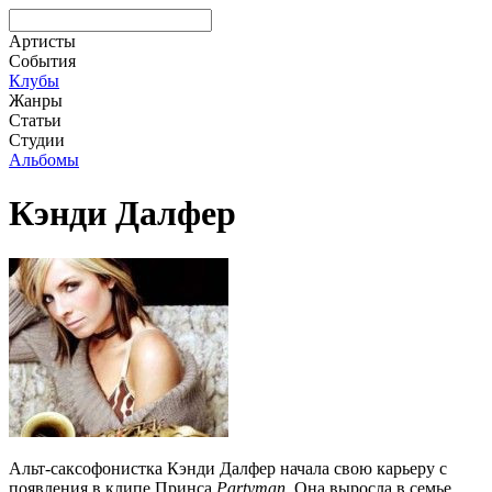
Артисты
События
Клубы
Жанры
Статьи
Студии
Альбомы
Кэнди Далфер
Альт-саксофонистка Кэнди Далфер начала свою карьеру с
появления в клипе Принса
Partyman
. Она выросла в семье,