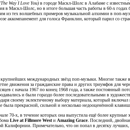
(The Way I Love You)
в городе Маскл-Шолс в Алабаме с известны
я в Маскл-Шолс, но в итоге большая часть работы в 60-х годах 
ним из тех волшебных примеров музыкальной алхимии в поп-музы
е аккомпанемент для голоса Франклин, который парил со страс
из крупнейших международных звёзд поп-музыки. Многие также
тие движения за гражданские права и других триумфов для черн
сяцев с начала 1967 по конец 1968 года, а также постоянный по
родавались и были гораздо более последовательными в художеств
одаря своему эклектичному выбору материала, который включал п
также была прекрасной, сильной и несколько недооценённой клави
чале 70-х, в течение которых она выпустила ещё более крупные
ьбома
Live at Fillmore West
и
Amazing Grace
. Последний, двойна
Калифорнии. Примечательно, что он попал в десятку лучших, ч