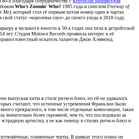
и 80-х благодаря сотрудничеству с
Кёртисом Мейфилдом
льбомом
Who's Zoomin' Who?
1985 года и синглом
Freeway of
or Me)
, который стал её первым хитом номер один в чартах
свой статус «королевы соул» до своего ухода в 2018 году.
рьеру в музыке) в юности в 50-х годах она пела в детройтской
14 лет. Студия Motown Records проявила интерес к её
направил известный искатель талантов Джон Хэммонд.
ни выпуская хиты в стиле ритм-н-блюз, но ей не удавалось
которых считают, что истинные устремления Франклин были
много прекрасного, в том числе отдельные композиции, такие
ла значительно более скромной, чем то, что последовало за
 эстрадную артистку, а не как певицу в стилях ритм-н-блюз и
ухотворённые, пламенные черты. В рамках этого плана он