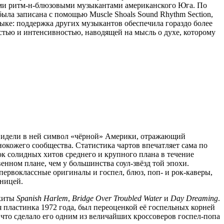
ми ритм-н-блюзовыми музыкантами американского Юга. По
была записана с помощью Muscle Shoals Sound Rhythm Section,
ке: поддержка других музыкантов обеспечила гораздо более
тью и интенсивностью, наводящей на мысль о духе, которому
 видели в ней символ «чёрной» Америки, отражающий
окожего сообщества. Статистика чартов впечатляет сама по
ток солидных хитов среднего и крупного плана в течение
енном плане, чем у большинства соул-звёзд той эпохи.
ервоклассные оригиналы и госпел, блюз, поп- и рок-каверы,
шницей.
 хиты
Spanish Harlem
,
Bridge Over Troubled Water
и
Day Dreaming
.
я пластинка 1972 года, был переоценкой её госпельных корней
то сделало его одним из величайших кроссоверов госпел-попа