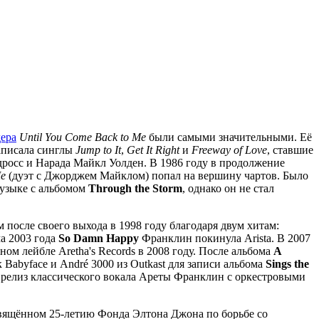
ера
Until You Come Back to Me
были самыми значительными. Её
записала синглы
Jump to It
,
Get It Right
и
Freeway of Love
, ставшие
дросс и Нарада Майкл Уолден. В 1986 году в продолжение
Me
(дуэт с Джорджем Майклом) попал на вершину чартов. Было
музыке с альбомом
Through the Storm
, однако он не стал
 после своего выхода в 1998 году благодаря двум хитам:
а 2003 года
So Damn Happy
Франклин покинула Arista. В 2007
ом лейбле Aretha's Records в 2008 году. После альбома
A
 Babyface и André 3000 из Outkast для записи альбома
Sings the
 релиз классического вокала Ареты Франклин с оркестровыми
освящённом 25-летию Фонда Элтона Джона по борьбе со