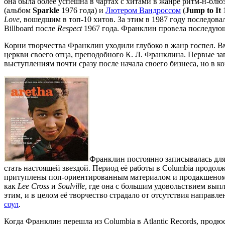
она была более успешна в чартах с хитами в жанре ритм-н-блюз
(альбом
Sparkle
1976 года) и
Лютером Вандроссом
(
Jump to It
1
Love
, вошедшим в топ-10 хитов. За этим в 1987 году последов
Billboard после
Respect
1967 года. Франклин провела последующие
Корни творчества Франклин уходили глубоко в жанр госпел. Вм
церкви своего отца, преподобного К. Л. Франклина. Первые зап
выступлениям почти сразу после начала своего бизнеса, но в к
Франклин постоянно записывалась для 
стать настоящей звездой. Период её работы в Columbia продо
притуплены поп-ориентированным материалом и продакшеном. Н
как
Lee Cross
и
Soulville
, где она с большим удовольствием выпл
этим, и в целом её творчество страдало от отсутствия направл
соул
.
Когда Франклин перешла из Columbia в Atlantic Records, прод