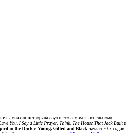
ель, она олицетворяла соул в его самом «госпельном»
Love You
,
I Say a Little Prayer
,
Think
,
The House That Jack Built
и
pirit in the Dark
и
Young, Gifted and Black
начала 70-х годов