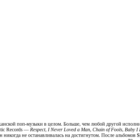
анской поп-музыки в целом. Больше, чем любой другой исполнит
ntic Records —
Respect
,
I Never Loved a Man
,
Chain of Fools
,
Baby I 
н никогда не останавливалась на достигнутом. После альбомов
S