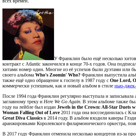
всех времён.
У Франклин было ещё несколько хитов
контракт с Atlantic закончился в конце 70-х годов. Она подпис
хитами номер один. Многие из её успехов были дуэтами или б
своего альбома
Who's Zoomin' Who?
Франклин выпустила аль
также ещё одно обращение к госпелу в 1987 году с
One Lord, O
коммерчески успешным, как и новый альбом в стиле
нью-джек
После 1994 года Франклин регулярно выступала и записывала 
заглавному треку и
Here We Go Again
. В этом альбоме также б
году на лейбле был издан
Jewels in the Crown: All-Star Duets w
Woman Falling Out of Love
2011 года она воссоединилась с Кла
Great Diva Classics
в 2014 году. В альбом входили каверы Глэд
аранжировками Королевского филармонического оркестра, появ
В 2017 году Франклин отменила несколько концертов из-за про