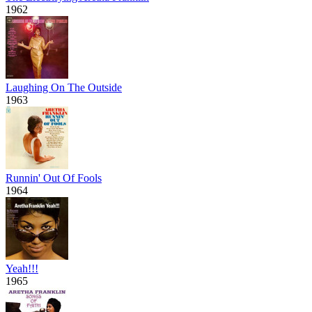
1962
Laughing On The Outside
1963
Runnin' Out Of Fools
1964
Yeah!!!
1965