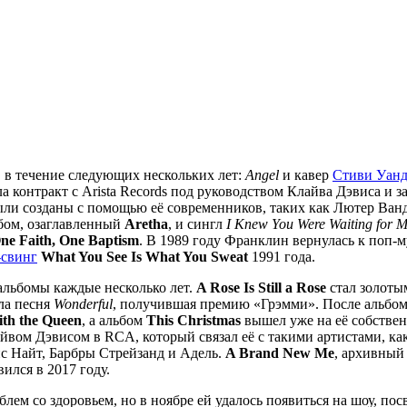
 в течение следующих нескольких лет:
Angel
и кавер
Стиви Уанд
ала контракт с Arista Records под руководством Клайва Дэвиса и 
ыли созданы с помощью её современников, таких как Лютер Ван
бом, озаглавленный
Aretha
, и сингл
I Knew You Were Waiting for 
ne Faith, One Baptism
. В 1989 году Франклин вернулась к поп-
-свинг
What You See Is What You Sweat
1991 года.
альбомы каждые несколько лет.
A Rose Is Still a Rose
стал золотым
ыла песня
Wonderful
, получившая премию «Грэмми». После альбом
ith the Queen
, а альбом
This Christmas
вышел уже на её собственн
йвом Дэвисом в RCA, который связал её с такими артистами, как
ис Найт, Барбры Стрейзанд и Адель.
A Brand New Me
, архивный
ился в 2017 году.
блем со здоровьем, но в ноябре ей удалось появиться на шоу, п