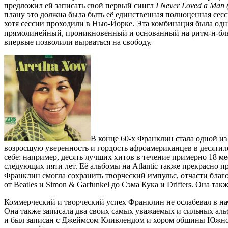
предложил ей записать свой первый сингл
I Never Loved a Man 
плану это должна была быть её единственная полноценная сесси
хотя сессии проходили в Нью-Йорке. Эта комбинация была од
прямолинейный, проникновенный и основанный на ритм-н-блюз
впервые позволили вырваться на свободу.
В конце 60-х Франклин стала одной 
возросшую уверенность и гордость афроамериканцев в десятиле
себе: например, десять лучших хитов в течение примерно 18 ме
следующих пяти лет. Её альбомы на Atlantic также прекрасно п
Франклин смогла сохранить творческий импульс, отчасти благ
от Beatles и Simon & Garfunkel до Сэма Кука и Drifters. Она 
Коммерческий и творческий успех Франклин не ослабевал в на
Она также записала два своих самых уважаемых и сильных ал
и был записан с Джеймсом Кливлендом и хором общины Южной 