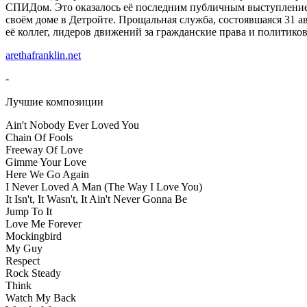
СПИДом. Это оказалось её последним публичным выступлением.
своём доме в Детройте. Прощальная служба, состоявшаяся 31 а
её коллег, лидеров движений за гражданские права и политиков
arethafranklin.net
-
Лучшие композиции
Ain't Nobody Ever Loved You
Chain Of Fools
Freeway Of Love
Gimme Your Love
Here We Go Again
I Never Loved A Man (The Way I Love You)
It Isn't, It Wasn't, It Ain't Never Gonna Be
Jump To It
Love Me Forever
Mockingbird
My Guy
Respect
Rock Steady
Think
Watch My Back