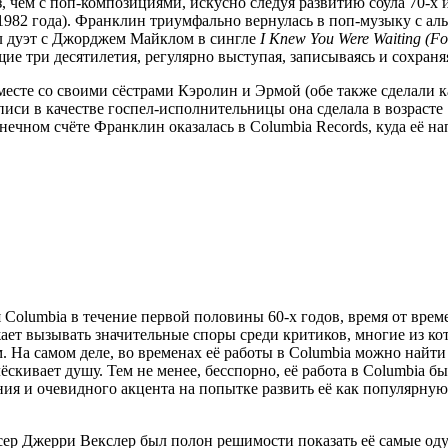
, чем с поп-композициями, искусно следуя развитию соула 70-х 
982 года). Франклин триумфально вернулась в поп-музыку с а
ал дуэт с Джорджем Майклом в сингле
I Knew You Were Waiting (F
 три десятилетия, регулярно выступая, записываясь и сохраняя 
есте со своими сёстрами Кэролин и Эрмой (обе также сделали ка
иси в качестве госпел-исполнительницы она сделала в возрасте 
онечном счёте Франклин оказалась в Columbia Records, куда её 
Columbia в течение первой половины 60-х годов, время от време
лжает вызывать значительные споры среди критиков, многие из 
а самом деле, во временах её работы в Columbia можно найти 
ёскивает душу. Тем не менее, бесспорно, её работа в Columbia бы
ения и очевидного акцента на попытке развить её как популярную
юсер Джерри Векслер был полон решимости показать её самые од