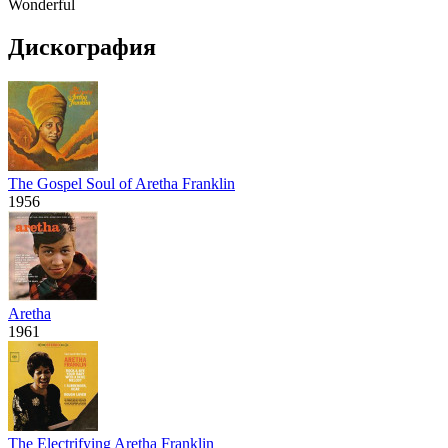
Wonderful
Дискография
The Gospel Soul of Aretha Franklin
1956
Aretha
1961
The Electrifying Aretha Franklin