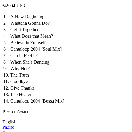
©2004 US3
1.
A New Beginning
2.
Whatcha Gonna Do?
3.
Get It Together
4.
What Does that Mean?
5.
Believe in Yourself
6.
Cantaloop 2004
[Soul Mix]
7.
Can U Feel It?
8.
When She's Dancing
9.
Why Not?
10.
The Truth
11.
Goodbye
12.
Give Thanks
13.
The Healer
14.
Cantaloop 2004
[Bossa Mix]
Все альбомы
English
Радио