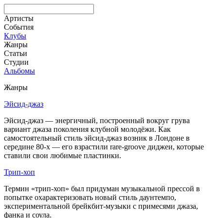
Артисты
События
Клубы
Жанры
Статьи
Студии
Альбомы
Жанры
Эйсид-джаз
Эйсид-джаз — энергичный, построенный вокруг грува
вариант джаза поколения клубной молодёжи. Как
самостоятельный стиль эйсид-джаз возник в Лондоне в
середине 80-х — его взрастили rare-groove диджеи, которые
ставили свои любимые пластинки.
Трип-хоп
Термин «трип-хоп» был придуман музыкальной прессой в
попытке охарактеризовать новый стиль даунтемпо,
экспериментальной брейкбит-музыки с примесями джаза,
фанка и соула.