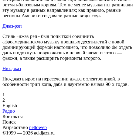
ритм-н-блюзовым корням. Тем не менее музыканты развивали
эту музыку в разных направлениях; как правило, разные
регионы Америки создавали разные виды соула.
Джаз-рэп
Стиль «джаз-рэп» был попыткой соединить
афроамериканскую музыку прошлых десятилетий с новой
доминирующей формой настоящего, что позволило бы отдать
дань и вдохнуть новую жизнь в первый элемент этого —
фьюжн, а также расширить горизонты второго.
Ню-джаз
Ню-джаз вырос на пересечении джаза с электроникой, в
особенности трип-хопа, даба и даунтемпо начала 90-х годов.
1
2
English
Радио
Контакты
Поиск
Разработано
nettoweb
©1999 — 2026 acidjazz.ru