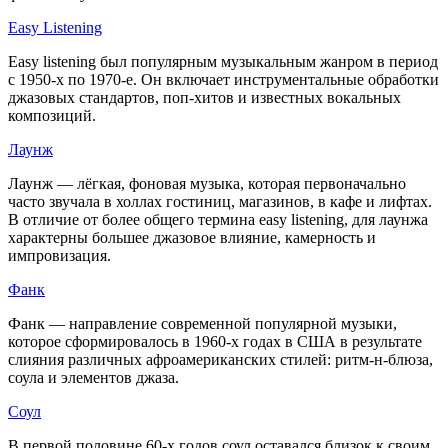
Easy Listening
Easy listening был популярным музыкальным жанром в период
с 1950-х по 1970-е. Он включает инструментальные обработки
джазовых стандартов, поп-хитов и известных вокальных
композиций.
Лаунж
Лаунж — лёгкая, фоновая музыка, которая первоначально
часто звучала в холлах гостиниц, магазинов, в кафе и лифтах.
В отличие от более общего термина easy listening, для лаунжа
характерны большее джазовое влияние, камерность и
импровизация.
Фанк
Фанк — направление современной популярной музыки,
которое сформировалось в 1960-х годах в США в результате
слияния различных афроамериканских стилей: ритм-н-блюза,
соула и элементов джаза.
Соул
В первой половине 60-х годов соул оставался близок к своим