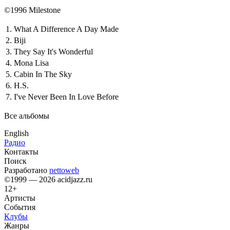
©1996 Milestone
1.
What A Difference A Day Made
2.
Biji
3.
They Say It's Wonderful
4.
Mona Lisa
5.
Cabin In The Sky
6.
H.S.
7.
I've Never Been In Love Before
Все альбомы
English
Радио
Контакты
Поиск
Разработано
nettoweb
©1999 — 2026 acidjazz.ru
12+
Артисты
События
Клубы
Жанры