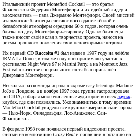
Итальянский проект Montefiori Cocktail — это братья
Франческо и Федерико Монтефиори и их идейный лидер и
вдохновитель — папа Джермано Монтефиори. Своей миссией
итальянские близнецы считают воссоздание тёплой и
беззаботной атмосферы середины 60-х годов, которая очень
близка по духу Монтефиори-старшему. Однако близнецы
также вносят свой вклад в творчество проекта, нанося на
ритмы прошлого поколения свои неповторимые штрихи.
Их первый CD
Raccolta #1
был издан в 1997 году на лейбле
IRMA La Douce; в том же году они принимали участие в
фестивалях Night Wave 97 и Martini Party, а на Montreux Jazz
Festival в качестве специального гостя был приглашён
Джермано Монтефиори.
Несколько раз команда играла в «храме easy listening» Madame
JoJo в Лондоне, а в ноябре 1997 года группа гастролировала
по США, собирая многочисленные аудитории во всех
лаунж
-
клубах, где они появлялись. Уже знаменитых к тому времени
Montefiori Cocktail увидели все крупные американские города
— Нью-Йорк, Филадельфия, Лос-Анджелес, Сан-
Франциско…
В феврале 1998 года появился первый видеоклип проекта,
снятый на композицию
Crazy Beat
и попавший в ротацию на