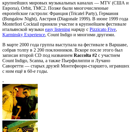
крупнейших мировых музыкальных каналах — MTV (США и
Европа), Orbit, TMC2. Позже были многочисленные
европейские гастроли: Франция (Tricatel Party), Германия
(Bungalow Night), Австрия (Diagonale 1999). В июне 1999 года
Montefiori Cocktail приняли участие в крупнейшем фестивале
итальянской музыки
easy listening
наряду с
Pizzicato Five
,
Karminsky Experience
, Count Indigo и многими другими.
В марте 2000 года группа выступала на фестивале в Варшаве,
собрав толпу в 2 200 поклонников. Вскоре после этого был
записан второй CD под названием
Raccolta #2
с участием
Count Indigo, Scanna, а также Пьерфилиппи и Лучано
Саворетти — старых друзей Монтефиори-старшего, игравших
с ним ещё в 60-е годы.
-