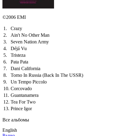
©2006 EMI
1.
Crazy
2.
Ain't No Other Man
3.
Seven Nation Army
4.
Déjá Vu
5.
Tristeza
6.
Pata Pata
7.
Dani California
8.
Torno In Russia (Back In The USSR)
9.
Un Tempo Piccolo
10.
Corcovado
11.
Guantanamera
12.
Tea For Two
13.
Prince Igor
Все альбомы
English
Радио