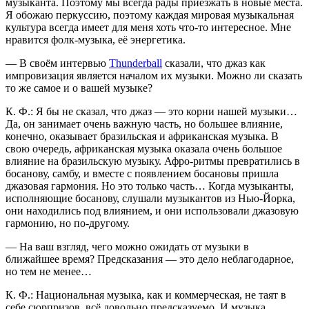
музыканта. Поэтому мы всегда рады приезжать в новые места.
Я обожаю перкуссию, поэтому каждая мировая музыкальная
культура всегда имеет для меня хоть что-то интересное. Мне
нравится фолк-музыка, её энергетика.
— В своём интервью
Thunderball
сказали, что джаз как
импровизация является началом их музыки. Можно ли сказать
то же самое и о вашей музыке?
К. Ф.
: Я бы не сказал, что джаз — это корни нашей музыки…
Да, он занимает очень важную часть, но большее влияние,
конечно, оказывает бразильская и африканская музыка. В
свою очередь, африканская музыка оказала очень большое
влияние на бразильскую музыку. Афро-ритмы превратились в
босанову, самбу, и вместе с появлением босановы пришла
джазовая гармония. Но это только часть… Когда музыканты,
исполняющие босанову, слушали музыкантов из Нью-Йорка,
они находились под влиянием, и они использовали джазовую
гармонию, но по-другому.
— На ваш взгляд, чего можно ожидать от музыки в
ближайшее время? Предсказания — это дело неблагодарное,
но тем не менее…
К. Ф.
: Национальная музыка, как и коммерческая, не таят в
себе сюрпризов, всё довольно предсказуемо. И музыка,