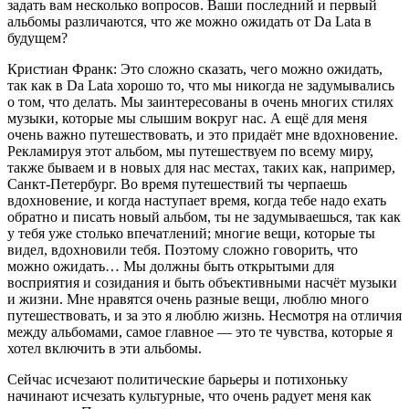
задать вам несколько вопросов. Ваши последний и первый
альбомы различаются, что же можно ожидать от Da Lata в
будущем?
Кристиан Франк
: Это сложно сказать, чего можно ожидать,
так как в Da Lata хорошо то, что мы никогда не задумывались
о том, что делать. Мы заинтересованы в очень многих стилях
музыки, которые мы слышим вокруг нас. А ещё для меня
очень важно путешествовать, и это придаёт мне вдохновение.
Рекламируя этот альбом, мы путешествуем по всему миру,
также бываем и в новых для нас местах, таких как, например,
Санкт-Петербург. Во время путешествий ты черпаешь
вдохновение, и когда наступает время, когда тебе надо ехать
обратно и писать новый альбом, ты не задумываешься, так как
у тебя уже столько впечатлений; многие вещи, которые ты
видел, вдохновили тебя. Поэтому сложно говорить, что
можно ожидать… Мы должны быть открытыми для
восприятия и созидания и быть объективными насчёт музыки
и жизни. Мне нравятся очень разные вещи, люблю много
путешествовать, и за это я люблю жизнь. Несмотря на отличия
между альбомами, самое главное — это те чувства, которые я
хотел включить в эти альбомы.
Сейчас исчезают политические барьеры и потихоньку
начинают исчезать культурные, что очень радует меня как