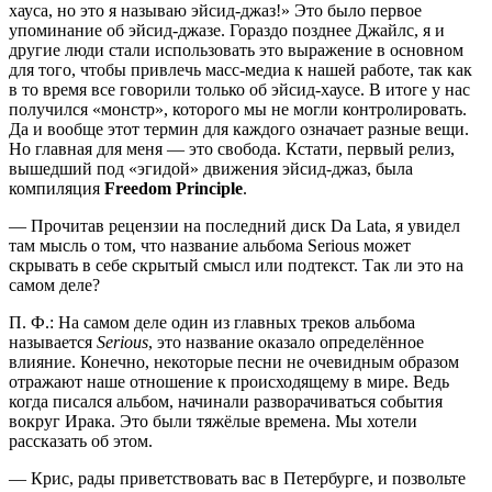
хауса, но это я называю эйсид-джаз!» Это было первое
упоминание об эйсид-джазе. Гораздо позднее Джайлс, я и
другие люди стали использовать это выражение в основном
для того, чтобы привлечь масс-медиа к нашей работе, так как
в то время все говорили только об эйсид-хаусе. В итоге у нас
получился «монстр», которого мы не могли контролировать.
Да и вообще этот термин для каждого означает разные вещи.
Но главная для меня — это свобода. Кстати, первый релиз,
вышедший под «эгидой» движения эйсид-джаз, была
компиляция
Freedom Principle
.
— Прочитав рецензии на последний диск Da Lata, я увидел
там мысль о том, что название альбома Serious может
скрывать в себе скрытый смысл или подтекст. Так ли это на
самом деле?
П. Ф.
: На самом деле один из главных треков альбома
называется
Serious
, это название оказало определённое
влияние. Конечно, некоторые песни не очевидным образом
отражают наше отношение к происходящему в мире. Ведь
когда писался альбом, начинали разворачиваться события
вокруг Ирака. Это были тяжёлые времена. Мы хотели
рассказать об этом.
— Крис, рады приветствовать вас в Петербурге, и позвольте