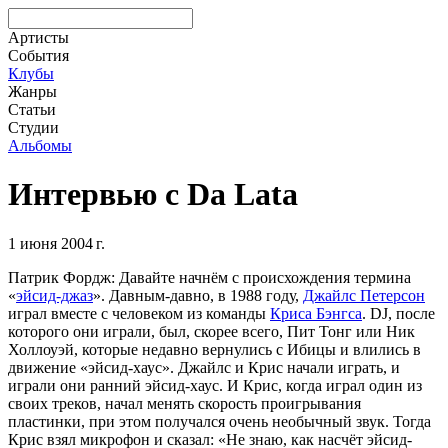
Артисты
События
Клубы
Жанры
Статьи
Студии
Альбомы
Интервью с Da Lata
1 июня 2004 г.
Патрик Фордж
: Давайте начнём с происхождения термина
«
эйсид-джаз
». Давным-давно, в 1988 году,
Джайлс Петерсон
играл вместе с человеком из команды
Криса Бэнгса
. DJ, после
которого они играли, был, скорее всего, Пит Тонг или Ник
Холлоуэй, которые недавно вернулись с Ибицы и влились в
движение «эйсид-хаус». Джайлс и Крис начали играть, и
играли они ранний эйсид-хаус. И Крис, когда играл один из
своих треков, начал менять скорость проигрывания
пластинки, при этом получался очень необычный звук. Тогда
Крис взял микрофон и сказал: «Не знаю, как насчёт эйсид-