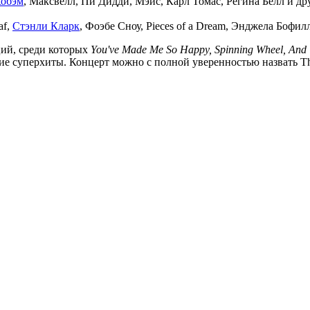
Кобэм
, Максвелл, Пи Дидди, Мэйс, Карл Томас, Регина Белл и др
af,
Стэнли Кларк
, Фоэбе Сноу, Pieces of a Dream, Энджела Бофил
ий, среди которых
You've Made Me So Happy, Spinning Wheel, And 
е суперхиты. Концерт можно с полной уверенностью назвать The G