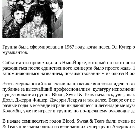
Группа была сформирована в 1967 году, когда певец Эл Купер 
музыкантов.
События эти происходили в Нью-Йорке, который по плотности м
расходиться после единственного концерта было просто жаль. 1
запоминающимся названием, позаимствованным из блюза Blood, 
Этот американский коллектив на практике воплотил идею отход
публике за высочайший профессионализм, культуру исполнения
существования группы Blood, Sweat & Tears началась, увы, зн
Доэл, Джерри Фишер, Джерри Лекруа и так далее. Вскоре от пе
разные годы в команде играли выдающиеся и легендарные му
Коломби, уже не играет в группе, но по-прежнему руководит д
В начале семидесятых годов Blood, Sweat & Tears были очень
& Tears признаны одной из величайших супергрупп Америки 