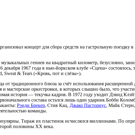
организовал концерт для сбора средств на гастрольную поездку 
узыкальных гениев на квадратный километр, безусловно, занима
6 декабря 1967 года в нью-йоркском клубе «Сцена» состоялось, 
Sweat & Tears («Кровь, пот и слёзы»).
а от традиционного блюза за счёт использования расширенной д
 и мастерские оркестровки, в которых слышно было, что участн
акомая история — текучка кадров. В 1972 году уходит Дэвид Кл
рвоначального состава остался лишь один ударник Бобби Коломб
зыканты:
Рэнди Брекер
, Стив Кац,
Джако Пасториус
, Майк Стерн
еятельностью команды.
 популярны. Тираж их пластинок исчислялся миллионами. По оп
второй половины XX века.