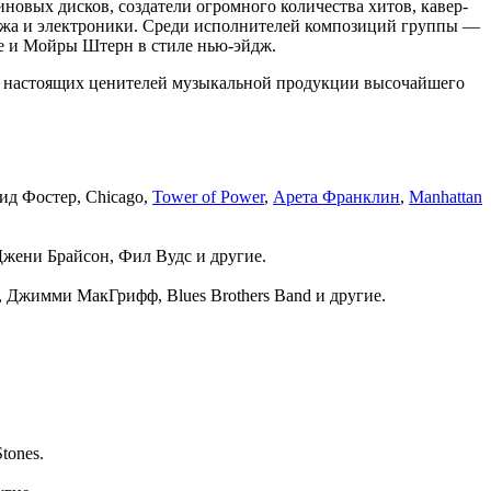
новых дисков, создатели огромного количества хитов, кавер-
эйджа и электроники. Среди исполнителей композиций группы —
ie и Мойры Штерн в стиле нью-эйдж.
ию настоящих ценителей музыкальной продукции высочайшего
ид Фостер, Chicago,
Tower of Power
,
Арета Франклин
,
Manhattan
Джени Брайсон, Фил Вудс и другие.
 Джимми МакГрифф, Blues Brothers Band и другие.
tones.