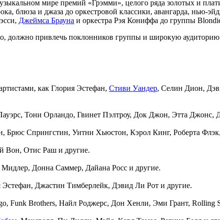
узыкальном мире премий «Грэмми», целого ряда золотых и плати
ока, блюза и джаза до оркестровой классики, авангарда, нью-
Бэсси,
Джеймса Брауна
и оркестра Рэя Кониффа до группы Blond
енно, должно привлечь поклонников группы и широкую аудитор
артистами, как Глория Эстефан,
Стиви Уандер
, Селин Дион, Дэв
 Пауэрс, Тони Орландо, Гвинет Пэлтроу, Док Джон, Этта Джонс, 
н, Брюс Спрингстин, Уитни Хьюстон, Кэрол Кинг, Роберта Флэк,
эй Вон, Отис Раш и другие.
и Мидлер, Донна Саммер, Дайана Росс и другие.
ия Эстефан, Джастин Тимберлейк, Дэвид Ли Рот и другие.
go, Funk Brothers, Найл Роджерс, Дон Хенли, Эми Грант, Rolling S