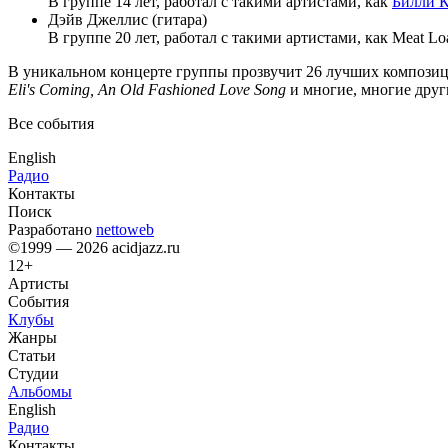
В группе 14 лет, работал с такими артистами, как
Билли 
Дэйв Джеллис (гитара)
В группе 20 лет, работал с такими артистами, как Meat Lo
В уникальном концерте группы прозвучит 26 лучших композиц
Eli's Coming, An Old Fashioned Love Song
и многие, многие други
Все события
English
Радио
Контакты
Поиск
Разработано
nettoweb
©1999 — 2026 acidjazz.ru
12+
Артисты
События
Клубы
Жанры
Статьи
Студии
Альбомы
English
Радио
Контакты