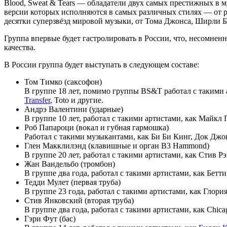
Blood, Sweat & Tears — обладатели двух самых престижных в м
версии которых исполняются в самых различных стилях — от р
десятки суперзвёзд мировой музыки, от Тома Джонса, Ширли 
Группа впервые будет гастролировать в России, что, несомн
качества.
В России группа будет выступать в следующем составе:
Том Тимко (саксофон)
В группе 18 лет, помимо группы BS&T работал с такими 
Transfer
, Toto и другие.
Андрэ Валентини (ударные)
В группе 10 лет, работал с такими артистами, как Майкл
Роб Папароци (вокал и губная гармошка)
Работал с такими музыкантами, как Би Би Кинг, Док Джо
Глен Макклилэнд (клавишные и орган B3 Hammond)
В группе 20 лет, работал с такими артистами, как Стив Р
Жан Вандельбо (тромбон)
В группе два года, работал с такими артистами, как Бетт
Тедди Мулет (первая труба)
В группе 23 года, работал с такими артистами, как Глор
Стив Янковский (вторая труба)
В группе два года, работал с такими артистами, как Chica
Гэри Фут (бас)