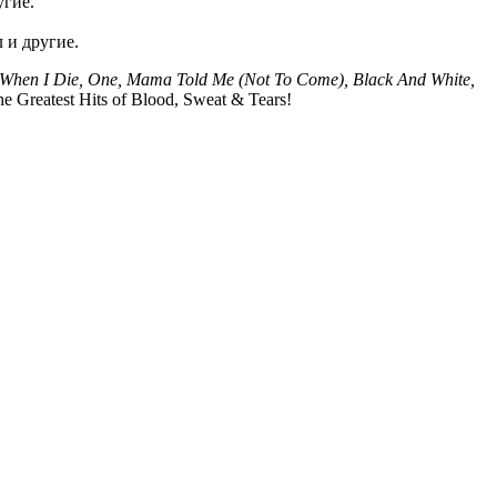
угие.
л и другие.
When I Die, One, Mama Told Me (Not To Come), Black And White,
reatest Hits of Blood, Sweat & Tears!