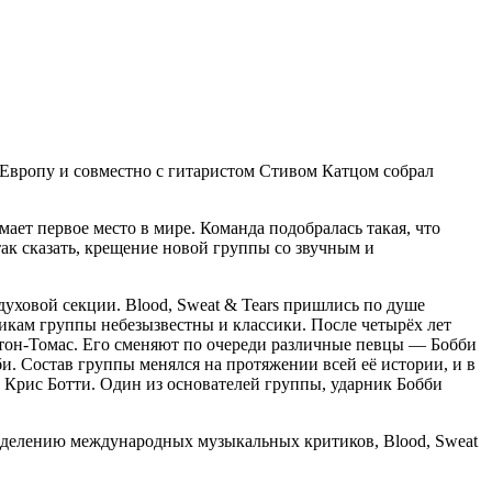
в Европу и совместно с гитаристом Стивом Катцом собрал
ет первое место в мире. Команда подобралась такая, что
так сказать, крещение новой группы со звучным и
уховой секции. Blood, Sweat & Tears пришлись по душе
икам группы небезызвестны и классики. После четырёх лет
эйтон-Томас. Его сменяют по очереди различные певцы — Бобби
и. Состав группы менялся на протяжении всей её истории, и в
, Крис Ботти. Один из основателей группы, ударник Бобби
ределению международных музыкальных критиков, Blood, Sweat