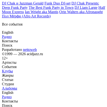
DJ Chak и Jazzman Gerald
Funk Duo DJ-set
DJ Chak Presents:
Deep Funk Party
The Best Funk Party in Town
DJ Liam Large
Half
Moon Express
Ian Wright aka Mantis
Orin Walters aka Afronaught
Пол Мёрфи (Afro Art Records)
Все события
English
Радио
Контакты
Поиск
Разработано
nettoweb
©1999 — 2026 acidjazz.ru
12+
Артисты
События
Клубы
Жанры
Статьи
Студии
Альбомы
English
Радио
Контакты
Поиск