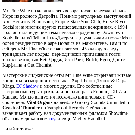
Mr. Fine Wine начал диджеить вскоре после переезда в Нью-
Йорк из родного Детройта. Помимо регулярных выступлений
в знаменитом Bumpshop, Empire State Soul Club, Horse River
Social и на многих других танцевальных вечеринках, с 1994
года он стал ведущим тематического радиошоу Downtown
Soulville на WFMU в Нью-Джерси, а двумя годами позже Мэтт
обрёл резидентство в баре Botanica на Манхэттене. Там и по
сей день Mr. Fine Wine играет rare soul 45s каждую среду
тринадцать лет подряд, периодически приглашая в гости
таких светил, как Кеб Дардж, Иэн Райт, Butch, Egon, Данте
Карфагна и Cut Chemist.
Мастерские диджейские сеты Mr. Fine Wine открывали живые
концерты всемирно известных звёзд: Шэрон Джонс & Dap-
Kings,
DJ Shadow
и многих других. Его собственные
гастрольные туры проходили не один раз в Европе, США и
Канаде. Мэтью выпустил несколько виниловых и CD-
сборников:
Vital Organs
на лейбле Groovy Sounds Unlimited и
Crash of Thunder
на Vampisoul Records. Сейчас он
заканчивает работу над документальным фильмом Showtime
об афроамериканском
соул
-певце Mighty Hannibal.
Читайте также