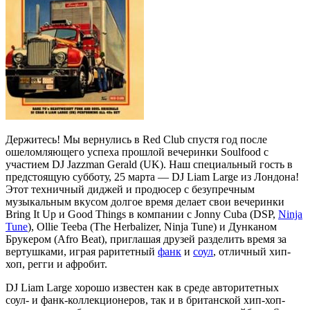
Держитесь! Мы вернулись в Red Club спустя год после
ошеломляющего успеха прошлой вечеринки Soulfood с
участием DJ Jazzman Gerald (UK). Наш специальный гость в
предстоящую субботу, 25 марта — DJ Liam Large из Лондона!
Этот техничный диджей и продюсер с безупречным
музыкальным вкусом долгое время делает свои вечеринки
Bring It Up и Good Things в компании с Jonny Cuba (DSP,
Ninja
Tune
), Ollie Teeba (The Herbalizer, Ninja Tune) и Дунканом
Брукером (Afro Beat), приглашая друзей разделить время за
вертушками, играя раритетный
фанк
и
соул
, отличный хип-
хоп, регги и афробит.
DJ Liam Large хорошо известен как в среде авторитетных
соул- и фанк-коллекционеров, так и в британской хип-хоп-