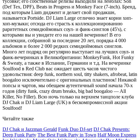
тусовке; его собственные релизы выходили на лейблах: Son
(Def Tex, DPF), Beats in Progress и Monkey Face (7-inch). Бренд,
под которым Liam диджеит и делает свой продакшн,
называется Portside. DJ Liam Large отлично знает корни хип-
хоп-музыки; отсюда его страсть к коллекционированию
раритетных семидюймовых соул- и фанк-синглов (45's), с
которыми вы и увидите его на нашей вечеринке! В его
коллекции, собранной за последние 20 лет, порядка 4 000
альбомов и более 2 000 редких семидюймовых синглов.
Много лет подряд он регулярно выступает на лучших соул- и
фанк-вечеринках в Великобритании: MonkeyFunk, Hot Funky
& Sweaty, а также в Испании, Германии и т.д. На вечеринке
Soulfood в Red Club вас ожидает шесть часов чистого
удовольствия: deep funk, northern soul, titty shakers, afrobeat, latin
boogaloo исключительно с оригинальных пластинок! Никакой
попсы и чартов, мы обещаем аутентичный sound начала 70-х
годов (dirty funk, crazy drum breaks, big bad boogaloo — All
Killer, No Filler). Всю ночь только на верхнем танцполе клуба
DJ Chak и DJ Liam Large (UK) в бескомпромиссной акции
Soulfood!
Читайте также
DJ Chak и Jazzman Gerald
Funk Duo DJ-set
DJ Chak Presents:
Deep Funk Party
The Best Funk Party in Town
Half Moon Express