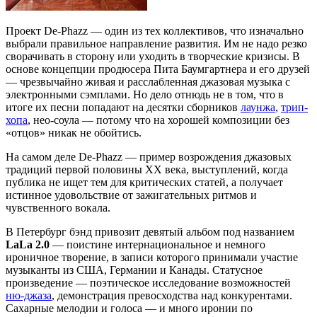
Проект De-Phazz — один из тех коллективов, что изначально
выбрали правильное направление развития. Им не надо резко
сворачивать в сторону или уходить в творческие кризисы. В
основе концепции продюсера Пита Баумгартнера и его друзей
— чрезвычайно живая и расслабленная джазовая музыка с
электронными сэмплами. Но дело отнюдь не в том, что в
итоге их песни попадают на десятки сборников
лаунжа
,
трип-
хопа
, нео-соула — потому что на хорошей композиции без
«отцов» никак не обойтись.
На самом деле De-Phazz — пример возрождения джазовых
традиций первой половины XX века, выступлений, когда
публика не ищет тем для критических статей, а получает
истинное удовольствие от зажигательных ритмов и
чувственного вокала.
В Петербург бэнд привозит девятый альбом под названием
LaLa 2.0
— поистине интернациональное и немного
ироничное творение, в записи которого принимали участие
музыканты из США, Германии и Канады. Статусное
произведение — поэтическое исследование возможностей
ню-джаза
, демонстрация превосходства над конкурентами.
Сахарные мелодии и голоса — и много иронии по