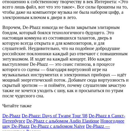
отношению к собственному творчеству в век Интернета: «Это
всего лишь файл, вот что это такое». Все силы брошены на то,
чтобы даже на компьютере музыка не была набором цифр, а
электронным ключом к двери в лето.
Впрочем, De-Phazz никогда не были закрытым элитарным
бэндом, который боялся технологичного будущего. Это
настоящая коммуна из состоявшихся талантов, дверь в
которую всегда открыта и для композиторов, и для
слушателей. Неудивительно, что на подобное добродушие
российские поклонники каждый раз отвечают с повышенным
энтузиазмом. И ходят на каждый концерт. Ибо каждое
выступление De-Phazz — это сеанс гипноза, в процессе
которого со сцены — благодаря виртуозной игре на
музыкальных инструментах и электронных приборах — идёт
мощный энергетический поток. Добавьте сюда виртуозность и
скрытый эротизм — и поймёте, почему слушателям зачастую
также не хочется уходить с шоу, как и просыпаться по утрам
после чудесного сна.
Читайте также
De-Phazz
De-Phazz: Days of Twang Tour '08
De-Phazz в Санкт-
Петербурге
De-Phazz с альбомом Audio Elastique
Новогоднее
шоу De-Phazz
De-Phazz с альбомом Naive
De-Phazz —