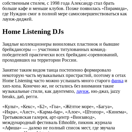
собственным стилем, с 1998 года Александр стал брать
больше кафе и меньше клубов. Позже появилась «Пирамида»,
где Нуждин смог в полной мере самосовершенствоваться как
лаунж-диджей.
Home Listening DJs
Заядлые коллекционеры виниловых пластинок и бывшие
брейкдансеры — участники титулованных команд-
победителей практически всех брейкданс-соревнований,
проходивших на территории России.
Занятие таким видом танца постепенно формировало
некоторую часть музыкальных пристрастий, поэтому в сетах
Home Listening часто можно услышать много старого
фанка
и
хип-хопа. Конечно же, не остались без внимания такие
музыкальные стили, как даунтемпо,
лаунж
, ню-джаз, jazzy
breaks, даб, регги.
«Культ», «Кекс», «Б2», «Гоа», «Жёлтое море», «Багуа»,
«Икра», «Аист», «Карма-бар», «Алое», «Штопор», «Кинема»,
Третьяковская галерея, арт-центр «Винзавод»,
международный фестиваль Ethnolife, пикник журнала
«Афиша» — далеко не полный список мест, где звучала