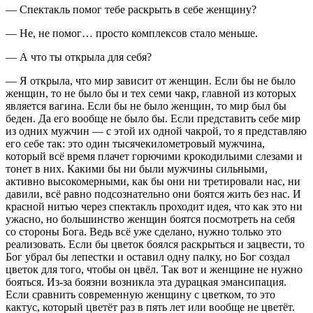
— Спектакль помог тебе раскрыть в себе женщину?
— Не, не помог… просто комплексов стало меньше.
— А что ты открыла для себя?
— Я открыла, что мир зависит от женщин. Если бы не было
женщин, то не было бы и тех семи чакр, главной из которых
является вагина. Если бы не было женщин, то мир был бы
беден. Да его вообще не было бы. Если представить себе мир
из одних мужчин — с этой их одной чакрой, то я представляю
его себе так: это один тысячекилометровый мужчина,
который всё время плачет горючими крокодильими слезами и
тонет в них. Какими бы ни были мужчины сильными,
активно высокомерными, как бы они ни третировали нас, ни
давили, всё равно подсознательно они боятся жить без нас. И
красной нитью через спектакль проходит идея, что как это ни
ужасно, но большинство женщин боятся посмотреть на себя
со стороны Бога. Ведь всё уже сделано, нужно только это
реализовать. Если бы цветок боялся раскрыться и зацвести, то
Бог убрал бы лепестки и оставил одну палку, но Бог создал
цветок для того, чтобы он цвёл. Так вот и женщине не нужно
бояться. Из-за боязни возникла эта дурацкая эмансипация.
Если сравнить современную женщину с цветком, то это
кактус, который цветёт раз в пять лет или вообще не цветёт.