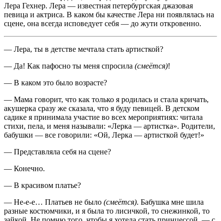
Лера Гехнер. Лера — известная петербургская джазовая
певица и актриса. В каком бы качестве Лера ни появлялась на
сцене, она всегда исповедует себя — до жути откровенно.
— Лера, ты в детстве мечтала стать артисткой?
— Да! Как пафосно ты меня спросила
(смеётся)
!
— В каком это было возрасте?
— Мама говорит, что как только я родилась и стала кричать,
акушерка сразу же сказала, что я буду певицей. В детском
садике я принимала участие во всех мероприятиях: читала
стихи, пела, и меня называли: «Лерка — артистка». Родители,
бабушки — все говорили: «Ой, Лерка — артисткой будет!»
— Представляла себя на сцене?
— Конечно.
— В красивом платье?
— Не-е-е… Платьев не было
(смеётся)
. Бабушка мне шила
разные костюмчики, и я была то лисичкой, то снежинкой, то
зайкой. Не помню того, чтобы я хотела стать принцессой, — с