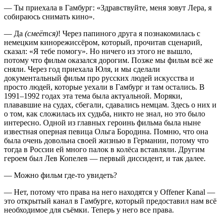
— Ты приехала в Гамбург: «Здравствуйте, меня зовут Лера, я
собираюсь снимать кино».
— Да
(смеётся)
! Через папиного друга я познакомилась с
немецким кинорежиссёром, который, прочитав сценарий,
сказал: «Я тебе помогу». Но ничего из этого не вышло,
потому что фильм оказался дорогим. Позже мы фильм всё же
сняли. Через год приехала Юля, и мы сделали
документальный фильм про русских людей искусства и
просто людей, которые уехали в Гамбург и там остались. В
1991–1992 годах эта тема была актуальной. Моряки,
плававшие на судах, сбегали, сдавались немцам. Здесь о них и
о том, как сложилась их судьба, никто не знал, но это было
интересно. Одной из главных героинь фильма была ныне
известная оперная певица Ольга Бородина. Помню, что она
была очень довольна своей жизнью в Германии, потому что
тогда в России ей много палок в колёса вставляли. Другим
героем был Лев Копелев — первый диссидент, и так далее.
— Можно фильм где-то увидеть?
— Нет, потому что права на него находятся у Offener Kanal —
это открытый канал в Гамбурге, который предоставил нам всё
необходимое для съёмки. Теперь у него все права.