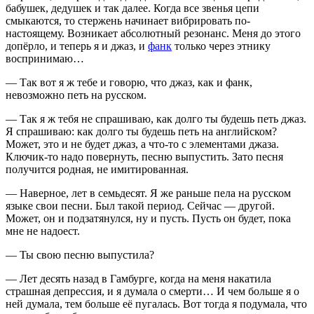
бабушек, дедушек и так далее. Когда все звенья цепи
смыкаются, то стержень начинает вибрировать по-
настоящему. Возникает абсолютный резонанс. Меня до этого
допёрло, и теперь я и джаз, и
фанк
только через этнику
воспринимаю…
— Так вот я ж тебе и говорю, что джаз, как и фанк,
невозможно петь на русском.
— Так я ж тебя не спрашиваю, как долго ты будешь петь джаз.
Я спрашиваю: как долго ты будешь петь на английском?
Может, это и не будет джаз, а что-то с элементами джаза.
Ключик-то надо повернуть, песню выпустить. Зато песня
получится родная, не имитированная.
— Наверное, лет в семьдесят. Я же раньше пела на русском
языке свои песни. Был такой период. Сейчас — другой.
Может, он и подзатянулся, ну и пусть. Пусть он будет, пока
мне не надоест.
— Ты свою песню выпустила?
— Лет десять назад в Гамбурге, когда на меня накатила
страшная депрессия, и я думала о смерти… И чем больше я о
ней думала, тем больше её пугалась. Вот тогда я подумала, что