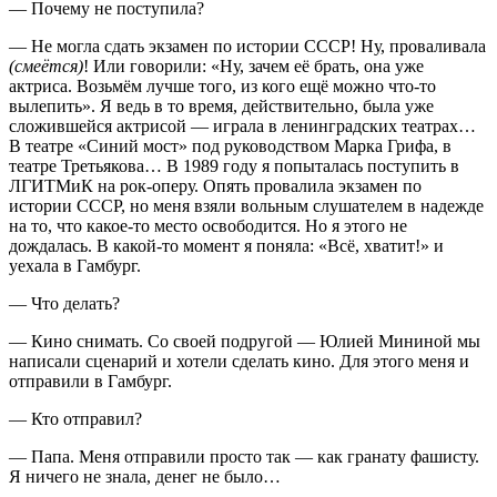
— Почему не поступила?
— Не могла сдать экзамен по истории СССР! Ну, проваливала
(смеётся)
! Или говорили: «Ну, зачем её брать, она уже
актриса. Возьмём лучше того, из кого ещё можно что-то
вылепить». Я ведь в то время, действительно, была уже
сложившейся актрисой — играла в ленинградских театрах…
В театре «Синий мост» под руководством Марка Грифа, в
театре Третьякова… В 1989 году я попыталась поступить в
ЛГИТМиК на рок-оперу. Опять провалила экзамен по
истории СССР, но меня взяли вольным слушателем в надежде
на то, что какое-то место освободится. Но я этого не
дождалась. В какой-то момент я поняла: «Всё, хватит!» и
уехала в Гамбург.
— Что делать?
— Кино снимать. Со своей подругой — Юлией Мининой мы
написали сценарий и хотели сделать кино. Для этого меня и
отправили в Гамбург.
— Кто отправил?
— Папа. Меня отправили просто так — как гранату фашисту.
Я ничего не знала, денег не было…