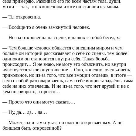
себя примеряю. Разбиваю его по всем частям тела, души,
мозга — так, что в конечном итоге он становится моим.
— Ты откровенна.
— Вообще-то я очень замкнутый человек.
— Но ты откровенна на сцене, в наших с тобой беседах.
— Чем больше человек общается с внешним миром и чем
больше он историй рассказывает о себе со сцены, тем более
одиноким он становится внутри себя. Такая борьба
происходит… Я не знаю, не могу это объяснить, но внутри
чувствуется такое опустошение… Оно, конечно, очень-очень
прикольное, но из-за того, что все эмоции отдаёшь, в итоге —
сама с собой разговариваешь, сама себе вопросы задаёшь, сама
себе на них отвечаешь. И не из-за того, что нет друзей и не с
кем поговорить, а просто…
— Просто что они могут сказать…
— Ну, да… да… да…
— Может, ты и замкнутая, но охотно открываешься. А не
боишься быть откровенной?