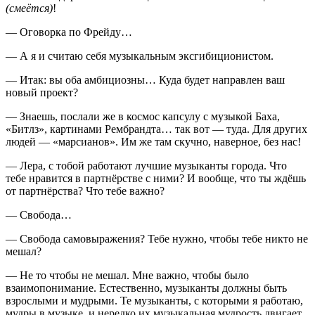
(смеётся)
!
— Оговорка по Фрейду…
— А я и считаю себя музыкальным эксгибиционистом.
— Итак: вы оба амбициозны… Куда будет направлен ваш
новый проект?
— Знаешь, послали же в космос капсулу с музыкой Баха,
«Битлз», картинами Рембрандта… так вот — туда. Для других
людей — «марсианов». Им же там скучно, наверное, без нас!
— Лера, с тобой работают лучшие музыканты города. Что
тебе нравится в партнёрстве с ними? И вообще, что ты ждёшь
от партнёрства? Что тебе важно?
— Свобода…
— Свобода самовыражения? Тебе нужно, чтобы тебе никто не
мешал?
— Не то чтобы не мешал. Мне важно, чтобы было
взаимопонимание. Естественно, музыканты должны быть
взрослыми и мудрыми. Те музыканты, с которыми я работаю,
мудры в музыке, и нередко их музыкальная мудрость двигает