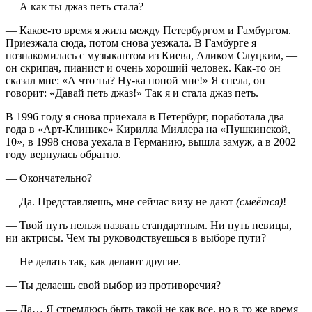
— А как ты джаз петь стала?
— Какое-то время я жила между Петербургом и Гамбургом.
Приезжала сюда, потом снова уезжала. В Гамбурге я
познакомилась с музыкантом из Киева, Аликом Слуцким, —
он скрипач, пианист и очень хороший человек. Как-то он
сказал мне: «А что ты? Ну-ка попой мне!» Я спела, он
говорит: «Давай петь джаз!» Так я и стала джаз петь.
В 1996 году я снова приехала в Петербург, поработала два
года в «Арт-Клинике» Кирилла Миллера на «Пушкинской,
10», в 1998 снова уехала в Германию, вышла замуж, а в 2002
году вернулась обратно.
— Окончательно?
— Да. Представляешь, мне сейчас визу не дают
(смеётся)
!
— Твой путь нельзя назвать стандартным. Ни путь певицы,
ни актрисы. Чем ты руководствуешься в выборе пути?
— Не делать так, как делают другие.
— Ты делаешь свой выбор из противоречия?
— Да… Я стремлюсь быть такой не как все, но в то же время