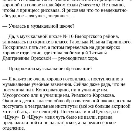
короной на голове и шлейфом сзади
(смеётся)
. Не помню,
чтобы я принцесс рисовала. Я рисовала что-то неадекватно-
абсурдное – лягушек, зверюшек…
— Училась в музыкальной школе?
— Да, в музыкальной школе № 16 Выборгского района,
занималась на скрипке в классе Гарольда Ильича Гарлицкого.
Поскрипела пять лет, а потом перевелась на дирижёрско-
хоровое отделение, где стала любимицей Татьяны
Дмитриевны Ореховой — руководителя хора.
— Продолжила музыкальное образование?
— Я как-то не очень хорошо готовилась к поступлению в
музыкальные учебные заведения. Сейчас даже рада, что не
поступила ни в Консерваторию, ни в училище им.
Мусоргского или в училище им. Римского-Корсакова.
Окончив десять классов общеобразовательной школы, я стала
поступать в театральные институты (всё же больше актрисой
хотела быть, а не певицей). Поступала и в «Щепку», и в
«Щуку». В «Щуку» меня чуть было не взяли, правда,
предложили пойти не на актёрское, а на режиссёрское
отделение.