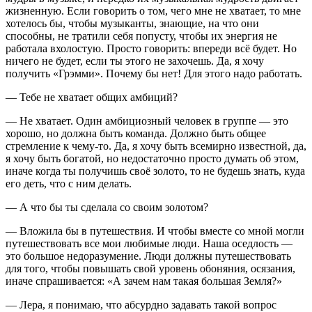
жизненную. Если говорить о том, чего мне не хватает, то мне
хотелось бы, чтобы музыканты, знающие, на что они
способны, не тратили себя попусту, чтобы их энергия не
работала вхолостую. Просто говорить: впереди всё будет. Но
ничего не будет, если ты этого не захочешь. Да, я хочу
получить «Грэмми». Почему бы нет! Для этого надо работать.
— Тебе не хватает общих амбиций?
— Не хватает. Один амбициозный человек в группе — это
хорошо, но должна быть команда. Должно быть общее
стремление к чему-то. Да, я хочу быть всемирно известной, да,
я хочу быть богатой, но недостаточно просто думать об этом,
иначе когда ты получишь своё золото, то не будешь знать, куда
его деть, что с ним делать.
— А что бы ты сделала со своим золотом?
— Вложила бы в путешествия. И чтобы вместе со мной могли
путешествовать все мои любимые люди. Наша оседлость —
это большое недоразумение. Люди должны путешествовать
для того, чтобы повышать свой уровень обоняния, осязания,
иначе спрашивается: «А зачем нам такая большая Земля?»
— Лера, я понимаю, что абсурдно задавать такой вопрос