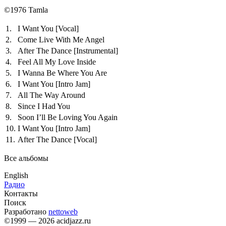
©1976 Tamla
1.
I Want You
[Vocal]
2.
Come Live With Me Angel
3.
After The Dance
[Instrumental]
4.
Feel All My Love Inside
5.
I Wanna Be Where You Are
6.
I Want You
[Intro Jam]
7.
All The Way Around
8.
Since I Had You
9.
Soon I’ll Be Loving You Again
10.
I Want You
[Intro Jam]
11.
After The Dance
[Vocal]
Все альбомы
English
Радио
Контакты
Поиск
Разработано
nettoweb
©1999 — 2026 acidjazz.ru