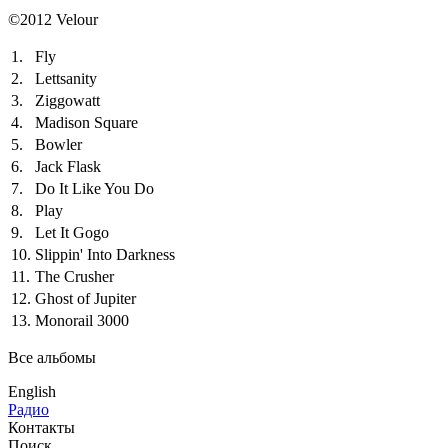
©2012 Velour
1.
Fly
2.
Lettsanity
3.
Ziggowatt
4.
Madison Square
5.
Bowler
6.
Jack Flask
7.
Do It Like You Do
8.
Play
9.
Let It Gogo
10.
Slippin' Into Darkness
11.
The Crusher
12.
Ghost of Jupiter
13.
Monorail 3000
Все альбомы
English
Радио
Контакты
Поиск