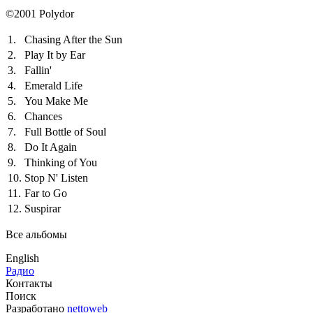
©2001 Polydor
1.
Chasing After the Sun
2.
Play It by Ear
3.
Fallin'
4.
Emerald Life
5.
You Make Me
6.
Chances
7.
Full Bottle of Soul
8.
Do It Again
9.
Thinking of You
10.
Stop N' Listen
11.
Far to Go
12.
Suspirar
Все альбомы
English
Радио
Контакты
Поиск
Разработано
nettoweb