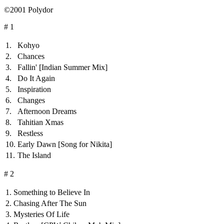
©2001 Polydor
# 1
1.
Kohyo
2.
Chances
3.
Fallin'
[Indian Summer Mix]
4.
Do It Again
5.
Inspiration
6.
Changes
7.
Afternoon Dreams
8.
Tahitian Xmas
9.
Restless
10.
Early Dawn
[Song for Nikita]
11.
The Island
# 2
1.
Something to Believe In
2.
Chasing After The Sun
3.
Mysteries Of Life