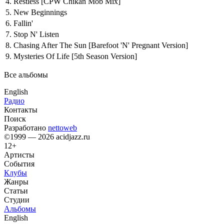
4.
Restless
[CPW Chikan Mob Mix]
5.
New Beginnings
6.
Fallin'
7.
Stop N' Listen
8.
Chasing After The Sun
[Barefoot 'N' Pregnant Version]
9.
Mysteries Of Life
[5th Season Version]
Все альбомы
English
Радио
Контакты
Поиск
Разработано
nettoweb
©1999 — 2026 acidjazz.ru
12+
Артисты
События
Клубы
Жанры
Статьи
Студии
Альбомы
English