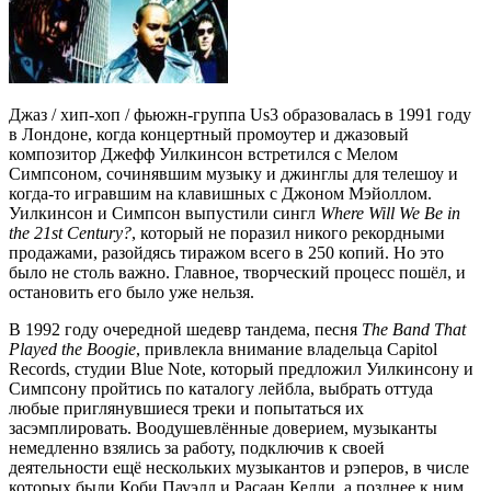
Джаз / хип-хоп / фьюжн-группа Us3 образовалась в 1991 году
в Лондоне, когда концертный промоутер и джазовый
композитор Джефф Уилкинсон встретился с Мелом
Симпсоном, сочинявшим музыку и джинглы для телешоу и
когда-то игравшим на клавишных с Джоном Мэйоллом.
Уилкинсон и Симпсон выпустили сингл
Where Will We Be in
the 21st Century?
, который не поразил никого рекордными
продажами, разойдясь тиражом всего в 250 копий. Но это
было не столь важно. Главное, творческий процесс пошёл, и
остановить его было уже нельзя.
В 1992 году очередной шедевр тандема, песня
The Band That
Played the Boogie
, привлекла внимание владельца Capitol
Records, студии Blue Note, который предложил Уилкинсону и
Симпсону пройтись по каталогу лейбла, выбрать оттуда
любые приглянувшиеся треки и попытаться их
засэмплировать. Воодушевлённые доверием, музыканты
немедленно взялись за работу, подключив к своей
деятельности ещё нескольких музыкантов и рэперов, в числе
которых были Коби Пауэлл и Расаан Келли, а позднее к ним