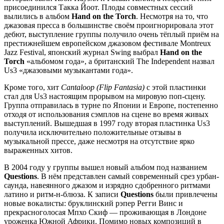
присоединился Такка Йоот. Плоды совместных сессий
вылились в альбом
Hand on the Torch
. Несмотря на то, что
джазовая пресса в большинстве своём проигнорировала этот
дебют, выступление группы получило очень тёплый приём на
престижнейшем европейском джазовом фестивале Montreux
Jazz Festival, японский журнал Swing выбрал
Hand on the
Torch
«альбомом года», а британский The Independent назвал
Us3 «джазовыми музыкантами года».
Кроме того, хит
Cantaloop (Flip Fantasia)
с этой пластинки
стал для Us3 настоящим прорывом на мировую поп-сцену.
Группа отправилась в турне по Японии и Европе, постепенно
отходя от использования сэмплов на сцене во время живых
выступлений. Вышедшая в 1997 году вторая пластинка Us3
получила исключительно положительные отзывы в
музыкальной прессе, даже несмотря на отсутствие ярко
выраженных хитов.
В 2004 году у группы вышел новый альбом под названием
Questions
. В нём представлен самый современный срез урбан-
саунда, навеянного джазом и изрядно сдобренного ритмами
латино и ритм-н-блюза. К записи
Questions
были привлечены
новые вокалисты: бруклинский рэпер Регги Винс и
прекрасноголосая Мпхо Скиф — проживающая в Лондоне
уроженка Южной Африки. Помимо новых композиций в