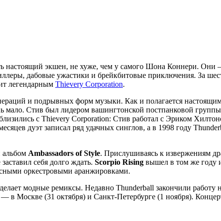
ить настоящий экшен, не хуже, чем у самого Шона Коннери. Они
ллеры, дабовые ужастики и брейкбитовые приключения. За шест
ежит легендарным
Thievery Corporation
.
пераций и подрывных форм музыки. Как и полагается настоящим 
ень мало. Стив был лидером вашингтонской постпанковой группы 
близились с Thievery Corporation: Стив работал с Эриком Хилто
 месяцев дуэт записал ряд удачных синглов, а в 1998 году Thunde
й альбом
Ambassadors of Style
. Прислушиваясь к извержениям др
заставил себя долго ждать.
Scorpio Rising
вышел в том же году и
сными оркестровыми аранжировками.
 делает модные ремиксы. Недавно Thunderball закончили работу
 в Москве (31 октября) и Санкт-Петербурге (1 ноября). Концер