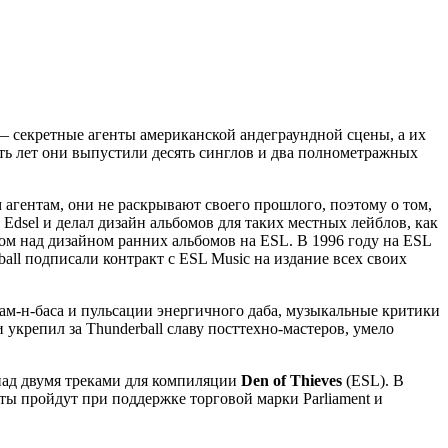
 — секретные агенты американской андеграундной сцены, а их
ь лет они выпустили десять синглов и два полнометражных
агентам, они не раскрывают своего прошлого, поэтому о том,
Edsel и делал дизайн альбомов для таких местных лейблов, как
ном над дизайном ранних альбомов на ESL. В 1996 году на ESL
rball подписали контракт с ESL Music на издание всех своих
ам-н-баса и пульсации энергичного даба, музыкальные критики
 укрепил за Thunderball славу посттехно-мастеров, умело
 над двумя треками для компиляции
Den of Thieves
(ESL). В
ты пройдут при поддержке торговой марки Parliament и