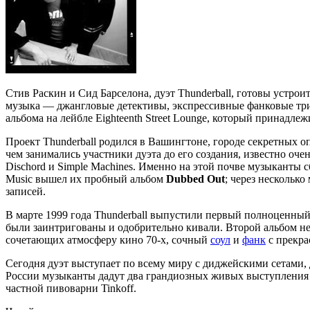
Стив Раскин и Сид Барселона, дуэт Thunderball, готовы устро
музыка — джангловые детективы, экспрессивные фанковые три
альбома на лейбле Eighteenth Street Lounge, который принадл
Проект Thunderball родился в Вашингтоне, городе секретных о
чем занимались участники дуэта до его создания, известно оч
Dischord и Simple Machines. Именно на этой почве музыканты с
Music вышел их пробный альбом
Dubbed Out
; через несколько
записей.
В марте 1999 года Thunderball выпустили первый полноценны
были заинтригованы и одобрительно кивали. Второй альбом не 
сочетающих атмосферу кино 70-х, сочный
соул
и
фанк
с прекра
Сегодня дуэт выступает по всему миру с диджейскими сетами,
России музыканты дадут два грандиозных живых выступления —
частной пивоварни Tinkoff.