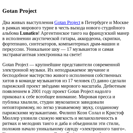
Gotan Project
Два живых выступления
Gotan Project
в Петербурге и Москве
в рамках мирового турне в честь выхода нового студийного
альбома
Lunatico
! Аргентинское танго на французский манер
в исполнении акустической гитары, аккордеона, скрипки,
фортепиано, синтезаторов, компьютерных драм-машин и
перкуссии. Уникальное шоу — 17 музыкантов и самая
экстравагантная электроника на свете!
Gotan Project — крупнейшие представители современной
электронной музыки. Их неподражаемое звучание и
бесподобное мастерство живого исполнения собственных
хитов в команде музыкантов из 17 человек (!) давно сделали
парижский проект звёздами мирового масштаба. Дебютным
появлением в 2001 году проект Gotan Project надолго
приковал к себе всеобщее внимание. Мировая пресса и
публика хвалили, студии звукозаписи завидовали
неповторимому, но легко узнаваемому звуку, созданному
парижскими музыкантами. Филипп Коэн Солал и Кристоф
Мюллер уловили схожую мягкость и меланхоличность в
ритмах и мелодиях танго и даба и объединили эти стили,
положив начало уникальному саунду «электронного танго».