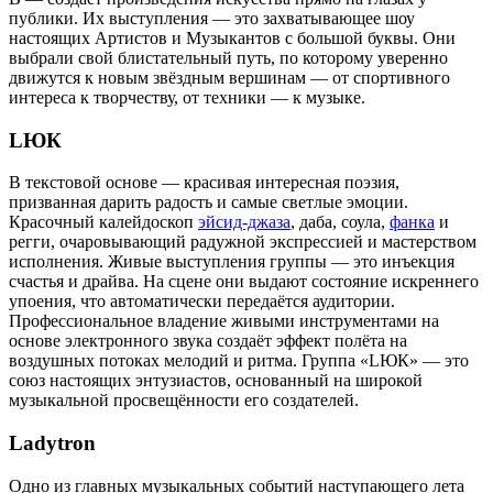
публики. Их выступления — это захватывающее шоу
настоящих Артистов и Музыкантов с большой буквы. Они
выбрали свой блистательный путь, по которому уверенно
движутся к новым звёздным вершинам — от спортивного
интереса к творчеству, от техники — к музыке.
LЮК
В текстовой основе — красивая интересная поэзия,
призванная дарить радость и самые светлые эмоции.
Красочный калейдоскоп
эйсид-джаза
, даба, соула,
фанка
и
регги, очаровывающий радужной экспрессией и мастерством
исполнения. Живые выступления группы — это инъекция
счастья и драйва. На сцене они выдают состояние искреннего
упоения, что автоматически передаётся аудитории.
Профессиональное владение живыми инструментами на
основе электронного звука создаёт эффект полёта на
воздушных потоках мелодий и ритма. Группа «LЮК» — это
союз настоящих энтузиастов, основанный на широкой
музыкальной просвещённости его создателей.
Ladytron
Одно из главных музыкальных событий наступающего лета