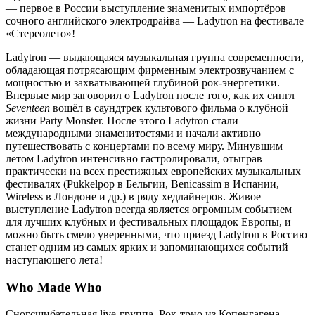
— первое в России выступление знаменитых импортёров
сочного английского электродрайва — Ladytron на фестивале
«Стереолето»!
Ladytron — выдающаяся музыкальная группа современности,
обладающая потрясающим фирменным электрозвучанием с
мощностью и захватывающей глубиной рок-энергетики.
Впервые мир заговорил о Ladytron после того, как их сингл
Seventeen
вошёл в саундтрек культового фильма о клубной
жизни Party Monster. После этого Ladytron стали
международными знаменитостями и начали активно
путешествовать с концертами по всему миру. Минувшим
летом Ladytron интенсивно гастролировали, отыграв
практически на всех престижных европейских музыкальных
фестивалях (Pukkelpop в Бельгии, Benicassim в Испании,
Wireless в Лондоне и др.) в ряду хедлайнеров. Живое
выступление Ladytron всегда является огромным событием
для лучших клубных и фестивальных площадок Европы, и
можно быть смело уверенными, что приезд Ladytron в Россию
станет одним из самых ярких и запоминающихся событий
наступающего лета!
Who Made Who
Сногсшибательная live-группа. Рок-трио из Копенгагена,