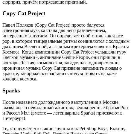
сюрприз, причём потрясающе приятный.
Copy Cat Project
Павел Поляков (Copy Cat Project) просто балуется.
Электронная музыка стала для него развлечением,
интересным занятием. Он определяет свой стиль как space
pop, в котором танцевальные ритмы соединяются с холодным
дыханием Вселенной, а главным критерием является Красота
Космоса. Когда композиции Copy Cat Project услышали гуру
«лёгкой музыки», англичане Gentle People, они пришли в
восторг. Лёгкая, космическая, загадочная, одновременно
ироничная музыка Copy Cat призвана напомнить людям о
красоте, заворожить и заставить почувствовать на коже
холодок космоса.
Sparks
После недавнего долгожданного выступления в Москве,
вызвавшего невиданный ажиотаж, великолепные братья Рон
и Рассел Мэл (вместе — легендарные Sparks) приезжают в
Петербург!
Те, кто думает, что такие группы как Pet Shop Boys, Erasure,
Depeche Mode, Soft Cell, Bronsky Beat и даже Queen