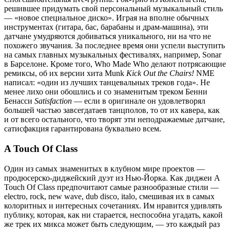
решившее придумать свой персональный музыкальный стиль
— «новое специальное диско». Играя на вполне обычных
инструментах (гитара, бас, барабаны и драм-машина), эти
датчане умудряются добиваться уникального, ни на что не
похожего звучания. За последнее время они успели выступить
на самых главных музыкальных фестивалях, например, Sonar
в Барселоне. Кроме того, Who Made Who делают потрясающие
ремиксы, об их версии хита Munk
Kick Out the Chairs!
NME
написал: «один из лучших танцевальных треков года». Не
менее лихо они обошлись и со знаменитым треком Бенни
Бенасси
Satisfaction
— если в оригинале он удовлетворял
большей частью завсегдатаев танцполов, то от их кавера, как
и от всего остального, что творят эти неподражаемые датчане,
сатисфакция гарантирована буквально всем.
A Touch Of Class
Один из самых знаменитых в клубном мире проектов —
продюсерско-диджейский дуэт из Нью-Йорка. Как диджеи A
Touch Of Class предпочитают самые разнообразные стили —
electro, rock, new wave, dub disco, italo, смешивая их в самых
колоритных и интересных сочетаниях. Им нравится удивлять
публику, которая, как ни старается, неспособна угадать, какой
же трек их микса может быть следующим, — это каждый раз