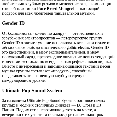
любителями клубных ритмов в мгновение ока, а композиции
с новой пластинки
Pure Breed Mongrel
— настоящий
подарок для всех любителей танцевальной музыки.
Gender ID
От большинства «коллег по жанру» — отечественных и
зарубежных электропроектов — петербургскую группу
Gender ID отличает умение использовать все грани стиля: от
лёгких dance-beats до мистического gothic-electro. Gender ID —
это качественный, в меру экспериментальный, в меру
популярный саунд, превосходное ощущение новых тенденций
и местами жестокая, но всегда честная рефлексивная лирика.
Вместе с интересными и запоминающимися текстами песен
музыка группы составляет «продукт», способный
представлять отечественную клубную сцену на
международном уровне.
Ultimate Pop Sound System
За названием Ultimate Pop Sound System стоят двое самых
крутых и модных столичных диджеев — DJ Cross и DJ
Панин. Под их сеты невозможно устоять на месте, а
вечеринки с их участием по атмосфере напоминают рок-