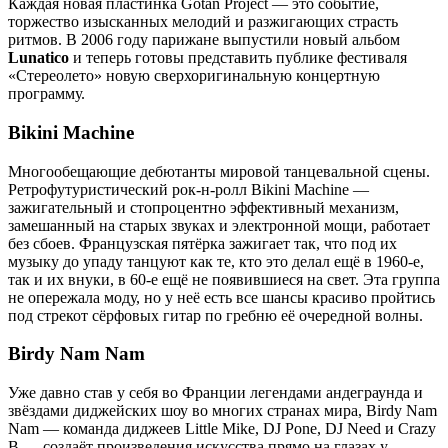
Каждая новая пластинка Gotan Project — это событие,
торжество изысканных мелодий и разжигающих страсть
ритмов. В 2006 году парижане выпустили новый альбом
Lunatico
и теперь готовы представить публике фестиваля
«Стереолето» новую сверхоригинальную концертную
программу.
Bikini Machine
Многообещающие дебютанты мировой танцевальной сцены.
Ретрофутуристический рок-н-ролл Bikini Machine —
зажигательный и стопроцентно эффективный механизм,
замешанный на старых звуках и электронной мощи, работает
без сбоев. Французская пятёрка зажигает так, что под их
музыку до упаду танцуют как те, кто это делал ещё в 1960-е,
так и их внуки, в 60-е ещё не появившиеся на свет. Эта группа
не опережала моду, но у неё есть все шансы красиво пройтись
под стрекот сёрфовых гитар по гребню её очередной волны.
Birdy Nam Nam
Уже давно став у себя во Франции легендами андеграунда и
звёздами диджейских шоу во многих странах мира, Birdy Nam
Nam — команда диджеев Little Mike, DJ Pone, DJ Need и Crazy
B — создаёт произведения искусства прямо на глазах у