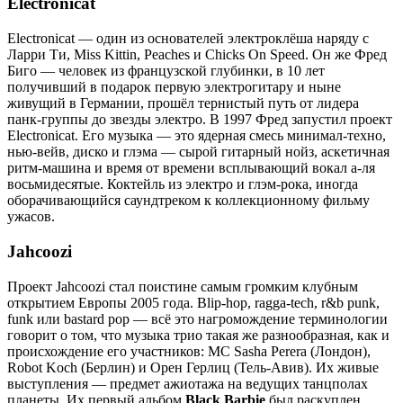
Electronicat
Electronicat — один из основателей электроклёша наряду с
Ларри Ти, Miss Kittin, Peaches и Chicks On Speed. Он же Фред
Биго — человек из французской глубинки, в 10 лет
получивший в подарок первую электрогитару и ныне
живущий в Германии, прошёл тернистый путь от лидера
панк-группы до звезды электро. В 1997 Фред запустил проект
Electronicat. Его музыка — это ядерная смесь минимал-техно,
нью-вейв, диско и глэма — сырой гитарный нойз, аскетичная
ритм-машина и время от времени всплывающий вокал а-ля
восьмидесятые. Коктейль из электро и глэм-рока, иногда
оборачивающийся саундтреком к коллекционному фильму
ужасов.
Jahcoozi
Проект Jahcoozi стал поистине самым громким клубным
открытием Европы 2005 года. Blip-hop, ragga-tech, r&b punk,
funk или bastard pop — всё это нагромождение терминологии
говорит о том, что музыка трио такая же разнообразная, как и
происхождение его участников: MC Sasha Perera (Лондон),
Robot Koch (Берлин) и Орен Герлиц (Тель-Авив). Их живые
выступления — предмет ажиотажа на ведущих танцполах
планеты. Их первый альбом
Black Barbie
был раскуплен