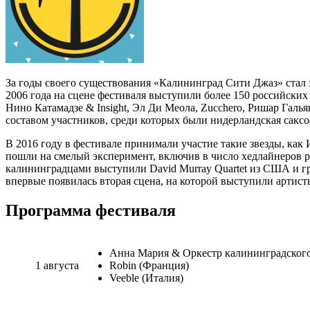
За годы своего существования «Калининград Сити Джаз» стал
2006 года на сцене фестиваля выступили более 150 российских
Нино Катамадзе & Insight, Эл Ди Меола, Zucchero, Ришар Гальян
составом участников, среди которых были нидерландская сакс
В 2016 году в фестивале принимали участие такие звезды, как
пошли на смелый эксперимент, включив в число хедлайнеров р
калининградцами выступили David Murray Quartet из США и гру
впервые появилась вторая сцена, на которой выступили артисты
Программа фестиваля
Анна Мария & Оркестр калининградског
1 августа
Robin (Франция)
Veeble (Италия)