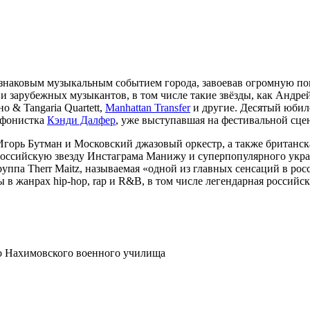
 знаковым музыкальным событием города, завоевав огромную по
 и зарубежных музыкантов, в том числе такие звёзды, как Андре
о & Tangaria Quartett,
Manhattan Transfer
и другие. Десятый юбил
офонистка
Кэнди Далфер
, уже выступавшая на фестивальной сцене
 Игорь Бутман и Московский джазовый оркестр, а также британс
оссийскую звезду Инстаграма Манижу и суперпопулярного украи
ппа Therr Maitz, называемая «одной из главных сенсаций в рос
 в жанрах hip-hop, rap и R&B, в том числе легендарная российск
о Нахимовского военного училища