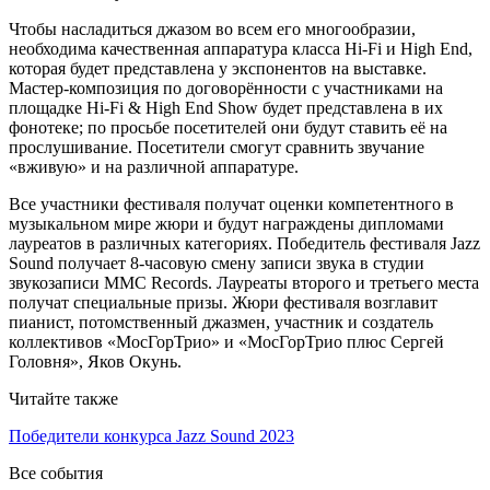
Чтобы насладиться джазом во всем его многообразии,
необходима качественная аппаратура класса Hi-Fi и High End,
которая будет представлена у экспонентов на выставке.
Мастер-композиция по договорённости с участниками на
площадке Hi-Fi & High End Show будет представлена в их
фонотеке; по просьбе посетителей они будут ставить её на
прослушивание. Посетители смогут сравнить звучание
«вживую» и на различной аппаратуре.
Все участники фестиваля получат оценки компетентного в
музыкальном мире жюри и будут награждены дипломами
лауреатов в различных категориях. Победитель фестиваля Jazz
Sound получает 8-часовую смену записи звука в студии
звукозаписи ММС Records. Лауреаты второго и третьего места
получат специальные призы. Жюри фестиваля возглавит
пианист, потомственный джазмен, участник и создатель
коллективов «МосГорТрио» и «МосГорТрио плюс Сергей
Головня», Яков Окунь.
Читайте также
Победители конкурса Jazz Sound 2023
Все события