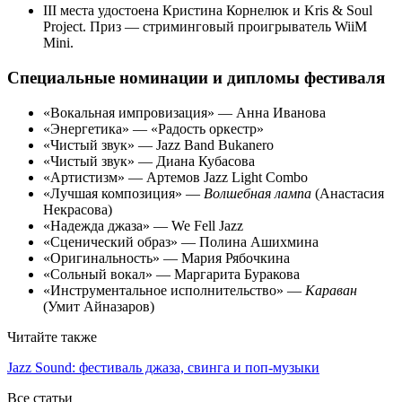
III места удостоена Кристина Корнелюк и Kris & Soul
Project. Приз — стриминговый проигрыватель WiiM
Mini.
Специальные номинации и дипломы фестиваля
«Вокальная импровизация» — Анна Иванова
«Энергетика» — «Радость оркестр»
«Чистый звук» — Jazz Band Bukanero
«Чистый звук» — Диана Кубасова
«Артистизм» — Артемов Jazz Light Combo
«Лучшая композиция» —
Волшебная лампа
(Анастасия
Некрасова)
«Надежда джаза» — We Fell Jazz
«Сценический образ» — Полина Ашихмина
«Оригинальность» — Мария Рябочкина
«Сольный вокал» — Маргарита Буракова
«Инструментальное исполнительство» —
Караван
(Умит Айназаров)
Читайте также
Jazz Sound: фестиваль джаза, свинга и поп-музыки
Все статьи