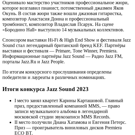
Оценивало мастерство участников профессиональное жюри,
которое возглавил пианист, потомственный джазмен Яков
Окунь. В состав жюри также вошли джазовая гитаристка,
композитор Анастасия Донна и профессиональный
тромбонист, композитор Владислав Псарук. На сцене
«Бородино Hall» выступило 14 музыкальных коллективов.
Спонсором выставки Hi‑Fi & High End Show и фестиваля Jazz
Sound стал легендарный британский бренд KEF. Партнёры
выставки и фестиваля — Primare, Tone Winner, Premiera.
Информационные партнёры Jazz Sound — Радио Jazz FM,
порталы Jazz.Ru и Jazz People.
По итогам конкурсного прослушивания определены
победители и лауреаты в различных номинациях.
Итоги конкурса Jazz Sound 2023
I место занял квартет Карины Карташовой. Главный
приз, предоставленный компанией MMS, — право
записи музыкального альбома в легендарной
московской студии звукозаписи MMS Records.
II место получили Диана Хатамова и Евгения Петерс.
Приз — проигрыватель виниловых дисков Premiera
ECO BT.