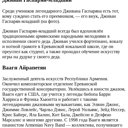
Среди учеников легендарного Дживана Гаспаряна есть тот,
кому суждено стать его преемником, — его внук, Дживан
Гаспарян-младший (на фото).
Дживан Гаспарян-младший всегда был вдохновлён
традиционными армянскими народными мелодиями в
исполнении своего деда. Дживан учился фортепиано, вокалу
и нотной грамоте в Ереванской вокальной школе, где он
преуспел как студент, а также проходил обучение искусству
игры на дудуке у своего деда.
Ваагн Айрапетян
Заслуженный деятель искусств Республики Армения.
Окончил композиторское отделение Ереванской
государственной консерватории. Увлёкшись в юности джазом,
Ваагн едет в США, где учится у легенды бибопа Барри
Харриса и Фрэнка Хьюитта и работает с такими
легендарными джазовыми музыкантами, как Элвин Джонс,
Джимми Ловлейс, Чарльз Дэвис, Лерой Уильямс, Зейд Нессер,
Крис Байерс, Яла Балин, Кит Бала, Джейсон и Делфеао
Марсалис и многими другими. С 1998 года Ваагн является
пианистом Armenian Navy Band — коллектива, получившего