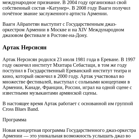
международное признание. В 2004 году организовал свой
собственный состав «Катунер». В 2008 году Ваагн получил
почётное звание заслуженного артиста Армении.
Ваагн Айрапетян выступит с Государственным джаз-
оркестром Армении в Москве и на XIV Международном
джазовом фестивале в Ростове-на-Дону.
Артак Нерсисян
Артак Нерсисян родился 23 июля 1981 года в Ереване. В 1997
году окончил институт Мхитара Себастаци, в том же году
поступил в Государственный Ереванский институт театра и
кино, который окончил в 2000 году. Артак участвовал во
множестве фестивалей, выступал с сольными концертами в
Армении, Канаде, Франции, России, играл на одной сцене с
известными музыкантами армянской сцены.
В настоящее время Артак работает с основанной им группой
Cross Blues Band.
Программа
Новая концертная программа Государственного джаз-оркестра
Армении — это уникальная возможность услышать джаз во