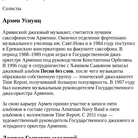
Солисты
Армен Уснунц
Армянский джазовый музыкант, считается лучшим
саксофонистом Армении. Окончил отделение фортепиано
музыкального училища им. Саят-Нова и в 1984 году поступил
в Ереванскую консерваторию на факультет саксофона. В
период 1988–1989 годов играл в Государственном джаз-
оркестре Армении под руководством Константина Орбеляна.
В 1996 году в сотрудничестве с Хачиком Саакяном записал
джазовый альбом
Песни без слов
, после чего музыканты
образовали собственную группу — этнический джаз-квинтет
Time Report, получивший большую популярность. В 1997 году
был назначен музыкальным руководителем Государственного
джаз-оркестра Армении.
За свою карьеру Армен принял участие в записи пяти
альбомов в составе группы Armenian Navy Band и пяти
альбомов с коллективом Time Report. С 2011 года —
художественный руководитель Государственного джазового и
эстрадного оркестра Армении.
Дживан Гаспарян-младший