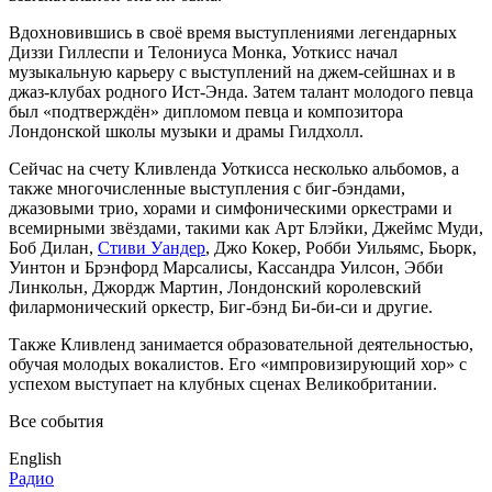
Вдохновившись в своё время выступлениями легендарных
Диззи Гиллеспи и Телониуса Монка, Уоткисс начал
музыкальную карьеру с выступлений на джем-сейшнах и в
джаз-клубах родного Ист-Энда. Затем талант молодого певца
был «подтверждён» дипломом певца и композитора
Лондонской школы музыки и драмы Гилдхолл.
Сейчас на счету Кливленда Уоткисса несколько альбомов, а
также многочисленные выступления c биг-бэндами,
джазовыми трио, хорами и симфоническими оркестрами и
всемирными звёздами, такими как Арт Блэйки, Джеймс Муди,
Боб Дилан,
Стиви Уандер
, Джо Кокер, Робби Уильямс, Бьорк,
Уинтон и Брэнфорд Марсалисы, Кассандра Уилсон, Эбби
Линкольн, Джордж Мартин, Лондонский королевский
филармонический оркестр, Биг-бэнд Би-би-си и другие.
Также Кливленд занимается образовательной деятельностью,
обучая молодых вокалистов. Его «импровизирующий хор» с
успехом выступает на клубных сценах Великобритании.
Все события
English
Радио