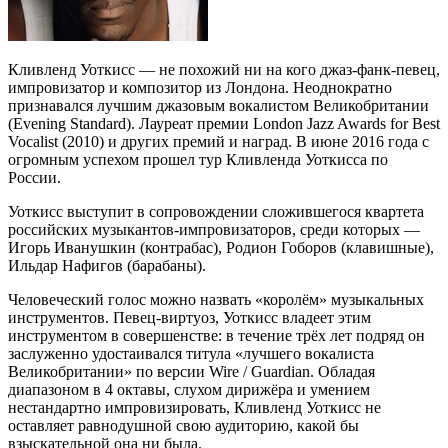
Кливленд Уоткисс — не похожий ни на кого джаз-фанк-певец,
импровизатор и композитор из Лондона. Неоднократно
признавался лучшим джазовым вокалистом Великобритании
(Evening Standard). Лауреат премии London Jazz Awards for Best
Vocalist (2010) и других премий и наград. В июне 2016 года с
огромным успехом прошел тур Кливленда Уоткисса по
России.
Уоткисс выступит в сопровождении сложившегося квартета
российских музыкантов-импровизаторов, среди которых —
Игорь Иванушкин (контрабас), Родион Гоборов (клавишные),
Ильдар Нафигов (барабаны).
Человеческий голос можно назвать «королём» музыкальных
инструментов. Певец-виртуоз, Уоткисс владеет этим
инструментом в совершенстве: в течение трёх лет подряд он
заслуженно удостаивался титула «лучшего вокалиста
Великобритании» по версии Wire / Guardian. Обладая
диапазоном в 4 октавы, слухом дирижёра и умением
нестандартно импровизировать, Кливленд Уоткисс не
оставляет равнодушной свою аудиторию, какой бы
взыскательной она ни была.