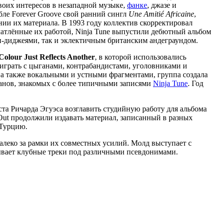
своих интересов в незападной музыке,
фанке
, джазе и
бле Forever Groove свой ранний сингл
Une Amitié Africaine
,
ии их материала. В 1993 году коллектив скорректировал
чатлённые их работой, Ninja Tune выпустили дебютный альбом
п-диджеями, так и эклектичным британским андеграундом.
Colour Just Reflects Another
, в которой использовались
 играть с цыганами, контрабандистами, уголовниками и
а также вокальными и устными фрагментами, группа создала
анов, знакомых с более типичными записями
Ninja Tune
. Год
ста Ричарда Эгуэса возглавить студийную работу для альбома
d Out продолжили издавать материал, записанный в разных
 Турцию.
далеко за рамки их совместных усилий. Молд выступает с
ывает клубные треки под различными псевдонимами.