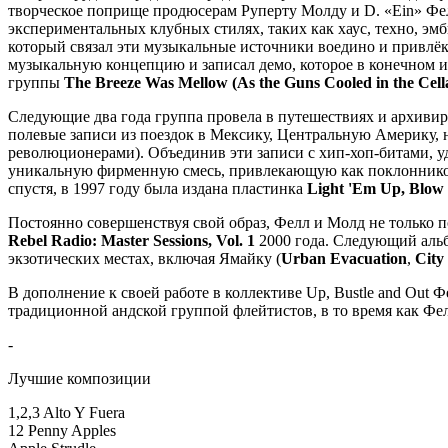
творческое поприще продюсерам Руперту Молду и D. «Ein» Фелл
экспериментальных клубных стилях, таких как хаус, техно, эм
который связал эти музыкальные источники воедино и привлёк 
музыкальную концепцию и записал демо, которое в конечном ит
группы
The Breeze Was Mellow (As the Guns Cooled in the Cell
Следующие два года группа провела в путешествиях и архиви
полевые записи из поездок в Мексику, Центральную Америку, 
революционерами). Объединив эти записи с хип-хоп-битами, 
уникальную фирменную смесь, привлекающую как поклонников 
спустя, в 1997 году была издана пластинка
Light 'Em Up, Blow
Постоянно совершенствуя свой образ, Фелл и Молд не только п
Rebel Radio: Master Sessions, Vol. 1
2000 года. Следующий ал
экзотических местах, включая Ямайку (
Urban Evacuation
,
City
В дополнение к своей работе в коллективе Up, Bustle and Out
традиционной андской группой флейтистов, в то время как Ф
-
Лучшие композиции
1,2,3 Alto Y Fuera
12 Penny Apples