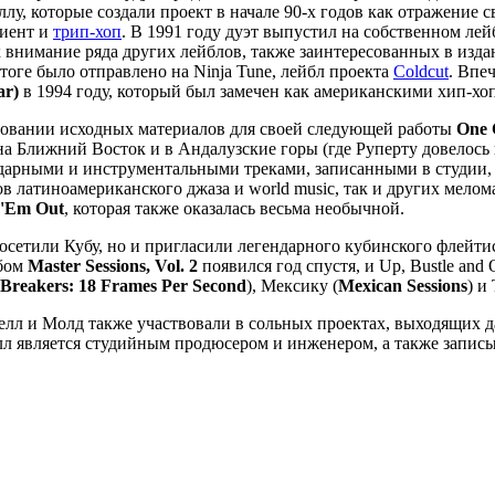
у, которые создали проект в начале 90-х годов как отражение 
биент и
трип-хоп
. В 1991 году дуэт выпустил на собственном лей
внимание ряда других лейблов, также заинтересованных в издан
оге было отправлено на Ninja Tune, лейбл проекта
Coldcut
. Впе
ar)
в 1994 году, который был замечен как американскими хип-хо
ровании исходных материалов для своей следующей работы
One 
на Ближний Восток и в Андалузские горы (где Руперту довелось
ударными и инструментальными треками, записанными в студии, 
латиноамериканского джаза и world music, так и других мелом
 'Em Out
, которая также оказалась весьма необычной.
осетили Кубу, но и пригласили легендарного кубинского флейти
ьбом
Master Sessions, Vol. 2
появился год спустя, и Up, Bustle an
 Breakers: 18 Frames Per Second
), Мексику (
Mexican Sessions
) и
 Фелл и Молд также участвовали в сольных проектах, выходящих 
елл является студийным продюсером и инженером, а также запис