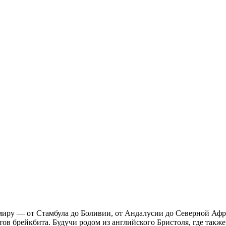
иру — от Стамбула до Боливии, от Андалусии до Северной Африк
в брейкбита. Будучи родом из английского Бристоля, где также 