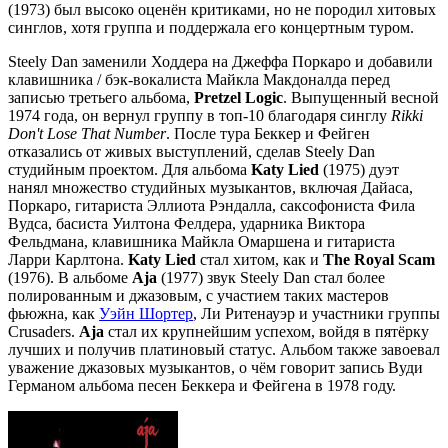
(1973) был высоко оценён критиками, но не породил хитовых
синглов, хотя группа и поддержала его концертным туром.
Steely Dan заменили Ходдера на Джеффа Поркаро и добавили
клавишника / бэк-вокалиста Майкла Макдоналда перед
записью третьего альбома,
Pretzel Logic
. Выпущенный весной
1974 года, он вернул группу в топ-10 благодаря синглу
Rikki
Don't Lose That Number
. После тура Беккер и Фейген
отказались от живых выступлений, сделав Steely Dan
студийным проектом. Для альбома
Katy Lied
(1975) дуэт
нанял множество студийных музыкантов, включая Дайаса,
Поркаро, гитариста Эллиота Рэндалла, саксофониста Фила
Вудса, басиста Уилтона Фелдера, ударника Виктора
Фельдмана, клавишника Майкла Омаршена и гитариста
Ларри Карлтона.
Katy Lied
стал хитом, как и
The Royal Scam
(1976). В альбоме
Aja
(1977) звук Steely Dan стал более
полированным и джазовым, с участием таких мастеров
фьюжна, как
Уэйн Шортер
, Ли Ритенауэр и участники группы
Crusaders.
Aja
стал их крупнейшим успехом, войдя в пятёрку
лучших и получив платиновый статус. Альбом также завоевал
уважение джазовых музыкантов, о чём говорит запись Вуди
Германом альбома песен Беккера и Фейгена в 1978 году.