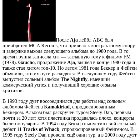
После
Aja
лейбл ABC был
приобретён MCA Records, что привело к контрактному спору
и задержке выхода следующего альбома до 1980 года. В то
время группа записала хит — заглавную тему к фильму FM
(1978).
Gaucho
, продолжение
Aja
, вышел в конце 1980 года и
также стал хитом топ-10. Но летом 1981 года Беккер и Фейген
объявили, что их пути расходятся. В следующем году Фейген
выпустил сольный альбом
The Nightfly
, имевший
коммерческий успех и получивший хорошие отзывы
критиков.
В 1993 году дуэт воссоединился для работы над сольным
альбомом Фейгена
Kamakiriad
, спродюсированным
Беккером. Альбом был раскручен туром Steely Dan, первым
почти за 20 лет; хотя пластинка продавалась плохо, концерты
были популярны. В 1994 году Беккер выпустил свой сольный
дебют
11 Tracks of Whack
, спродюсированный Фейгеном. В
1995 году Steely Dan провели ещё один тур, а в 2000 году дуэт