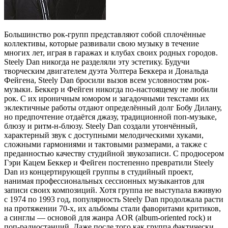
Большинство рок-групп представляют собой сплочённые
коллективы, которые развивали свою музыку в течение
многих лет, играя в гаражах и клубах своих родных городов.
Steely Dan никогда не разделяли эту эстетику. Будучи
творческим двигателем дуэта Уолтера Беккера и Дональда
Фейгена, Steely Dan бросили вызов всем условностям рок-
музыки. Беккер и Фейген никогда по-настоящему не любили
рок. С их ироничным юмором и загадочными текстами их
эклектичные работы отдают определённый долг Бобу Дилану,
но предпочтение отдаётся джазу, традиционной поп-музыке,
блюзу и ритм-н-блюзу. Steely Dan создали утончённый,
характерный звук с доступными мелодическими хуками,
сложными гармониями и тактовыми размерами, а также с
преданностью качеству студийной звукозаписи. С продюсером
Гэри Кацем Беккер и Фейген постепенно превратили Steely
Dan из концертирующей группы в студийный проект,
нанимая профессиональных сессионных музыкантов для
записи своих композиций. Хотя группа не выступала вживую
с 1974 по 1993 год, популярность Steely Dan продолжала расти
на протяжении 70-х, их альбомы стали фаворитами критиков,
а синглы — основой для жанра AOR (album-oriented rock) и
поп-радиостанций. Даже после того как группа фактически