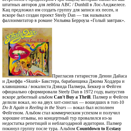
штатных авторов для лейбла ABC / Dunhill в Лос-Анджелесе.
Кац предложил им создать группу для записи их песен, и
вскоре был создан проект Steely Dan — так назывался
фаллоимитатор в романе Уильяма Берроуза «Голый завтрак».
Пригласив гитаристов Денни Дайаса
и Джеффа «Skunk» Бакстера, барабанщика Джима Ходдера и
клавишника / вокалиста Дэвида Палмера, Беккер и Фейген
официально сформировали Steely Dan в 1972 году, выпустив
вскоре дебютный альбом
Can't Buy a Thrill
. Палмер и Фейген
делили вокал, но на двух хит-синглах — вошедших в топ-10
Do It Again
и
Reeling in the Years
— вокал был исполнен
Фейгеном. Альбом стал коммерческим успехом и получил
хорошие отзывы, но концертный тур провалился из-за
недостатка репетиций и неблагодарной аудитории. Палмер
покинул группу после тура. Альбом
Countdown to Ecstasy