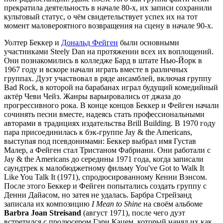
прекратила деятельность в начале 80-х, их записи сохранили
культовый статус, о чём свидетельствует успех их на тот
момент маловероятного возвращения на сцену в начале 90-х.
Уолтер Беккер и
Дональд Фейген
были основными
участниками Steely Dan на протяжении всех их воплощений.
Они познакомились в колледже Бард в штате Нью-Йорк в
1967 году и вскоре начали играть вместе в различных
группах. Дуэт участвовал в ряде ансамблей, включая группу
Bad Rock, в которой на барабанах играл будущий комедийный
актёр Чеви Чейз. Жанры варьировались от джаза до
прогрессивного рока. В конце концов Беккер и Фейген начали
сочинять песни вместе, надеясь стать профессиональными
авторами в традициях издательства Brill Building. В 1970 году
пара присоединилась к бэк-группе Jay & the Americans,
выступая под псевдонимами: Беккер выбрал имя Густав
Малер, а Фейген стал Тристаном Фабриани. Они работали с
Jay & the Americans до середины 1971 года, когда записали
саундтрек к малобюджетному фильму You've Got to Walk It
Like You Talk It (1971), спродюсированному Кенни Вэнсом.
После этого Беккер и Фейген попытались создать группу с
Денни Дайасом, но затея не удалась. Барбра Стрейзанд
записала их композицию
I Mean to Shine
на своём альбоме
Barbra Joan Streisand
(август 1971), после чего дуэт
встретился с продюсером Гэри Кацем, который нанял их как