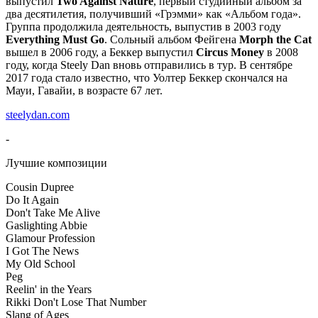
выпустил
Two Against Nature
, первый студийный альбом за
два десятилетия, получивший «Грэмми» как «Альбом года».
Группа продолжила деятельность, выпустив в 2003 году
Everything Must Go
. Сольный альбом Фейгена
Morph the Cat
вышел в 2006 году, а Беккер выпустил
Circus Money
в 2008
году, когда Steely Dan вновь отправились в тур. В сентябре
2017 года стало известно, что Уолтер Беккер скончался на
Мауи, Гавайи, в возрасте 67 лет.
steelydan.com
-
Лучшие композиции
Cousin Dupree
Do It Again
Don't Take Me Alive
Gaslighting Abbie
Glamour Profession
I Got The News
My Old School
Peg
Reelin' in the Years
Rikki Don't Lose That Number
Slang of Ages