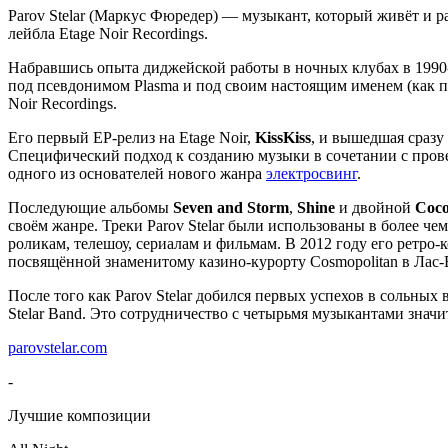
Parov Stelar (Маркус Фюредер) — музыкант, который живёт и раб
лейбла Etage Noir Recordings.
Набравшись опыта диджейской работы в ночных клубах в 1990-х 
под псевдонимом Plasma и под своим настоящим именем (как парт
Noir Recordings.
Его первый EP-релиз на Etage Noir,
KissKiss
, и вышедшая сразу
Специфический подход к созданию музыки в сочетании с пров
одного из основателей нового жанра
электросвинг
.
Последующие альбомы
Seven and Storm
,
Shine
и двойной
Coc
своём жанре. Треки Parov Stelar были использованы в более че
роликам, телешоу, сериалам и фильмам. В 2012 году его ретро
посвящённой знаменитому казино-курорту Cosmopolitan в Лас-
После того как Parov Stelar добился первых успехов в сольны
Stelar Band. Это сотрудничество с четырьмя музыкантами значите
parovstelar.com
-
Лучшие композиции