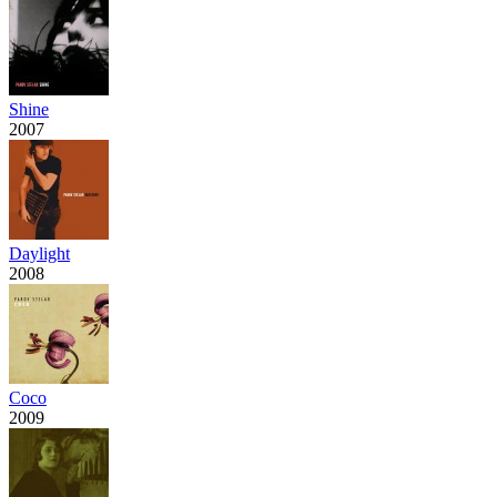
Shine
2007
Daylight
2008
Coco
2009