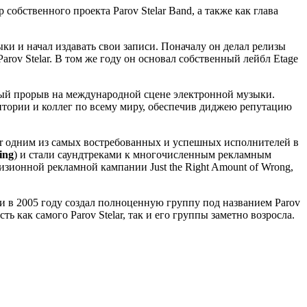
собственного проекта Parov Stelar Band, а также как глава
ыки и начал издавать свои записи. Поначалу он делал релизы
arov Stelar. В том же году он основал собственный лейбл Etage
ый прорыв на международной сцене электронной музыки.
итории и коллег по всему миру, обеспечив диджею репутацию
lar одним из самых востребованных и успешных исполнителей в
ing
) и стали саундтреками к многочисленным рекламным
зионной рекламной кампании Just the Right Amount of Wrong,
 и в 2005 году создал полноценную группу под названием Parov
ь как самого Parov Stelar, так и его группы заметно возросла.