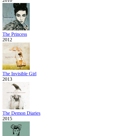
2010
The Princess
2012
The Invisible Girl
2013
The Demon Diaries
2015