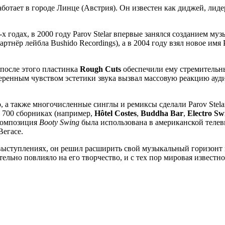
отает в городе Линце (Австрия). Он известен как диджей, лидер 
годах, в 2000 году Parov Stelar впервые занялся созданием муз
нёр лейбла Bushido Recordings), а в 2004 году взял новое имя P
 после этого пластинка
Rough Cuts
обеспечили ему стремительн
еренным чувством эстетики звука вызвал массовую реакцию ауд
o
, а также многочисленные синглы и ремиксы сделали Parov Ste
м 700 сборниках (например,
Hôtel Costes
,
Buddha Bar
,
Electro Sw
-композиция
Booty Swing
была использована в американской телеви
Вегасе.
х выступлениях, он решил расширить свой музыкальный горизонт
льно повлияло на его творчество, и с тех пор мировая известност