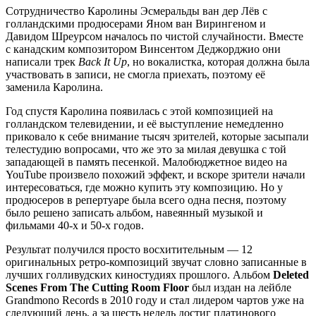
Сотрудничество Каролины Эсмеральды ван дер Лёв с
голландскими продюсерами Яном ван Вирингеном и
Давидом Шреурсом началось по чистой случайности. Вместе
с канадским композитором Винсентом Деджорджио они
написали трек
Back It Up
, но вокалистка, которая должна была
участвовать в записи, не смогла приехать, поэтому её
заменила Каролина.
Год спустя Каролина появилась с этой композицией на
голландском телевидении, и её выступление немедленно
приковало к себе внимание тысяч зрителей, которые засыпали
телестудию вопросами, что же это за милая девушка с той
западающей в память песенкой. Малобюджетное видео на
YouTube произвело похожий эффект, и вскоре зрители начали
интересоваться, где можно купить эту композицию. Но у
продюсеров в репертуаре была всего одна песня, поэтому
было решено записать альбом, навеянный музыкой и
фильмами 40-х и 50-х годов.
Результат получился просто восхитительным — 12
оригинальных ретро-композиций звучат словно записанные в
лучших голливудских киностудиях прошлого. Альбом
Deleted
Scenes From The Cutting Room Floor
был издан на лейбле
Grandmono Records в 2010 году и стал лидером чартов уже на
следующий день, а за шесть недель достиг платинового