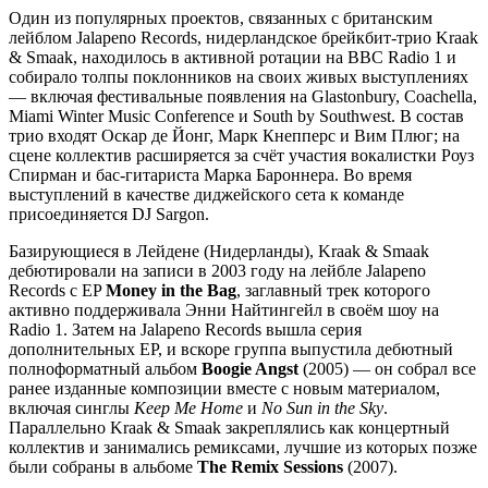
Один из популярных проектов, связанных с британским
лейблом Jalapeno Records, нидерландское брейкбит-трио Kraak
& Smaak, находилось в активной ротации на BBC Radio 1 и
собирало толпы поклонников на своих живых выступлениях
— включая фестивальные появления на Glastonbury, Coachella,
Miami Winter Music Conference и South by Southwest. В состав
трио входят Оскар де Йонг, Марк Кнепперс и Вим Плюг; на
сцене коллектив расширяется за счёт участия вокалистки Роуз
Спирман и бас-гитариста Марка Бароннера. Во время
выступлений в качестве диджейского сета к команде
присоединяется DJ Sargon.
Базирующиеся в Лейдене (Нидерланды), Kraak & Smaak
дебютировали на записи в 2003 году на лейбле Jalapeno
Records с EP
Money in the Bag
, заглавный трек которого
активно поддерживала Энни Найтингейл в своём шоу на
Radio 1. Затем на Jalapeno Records вышла серия
дополнительных EP, и вскоре группа выпустила дебютный
полноформатный альбом
Boogie Angst
(2005) — он собрал все
ранее изданные композиции вместе с новым материалом,
включая синглы
Keep Me Home
и
No Sun in the Sky
.
Параллельно Kraak & Smaak закреплялись как концертный
коллектив и занимались ремиксами, лучшие из которых позже
были собраны в альбоме
The Remix Sessions
(2007).