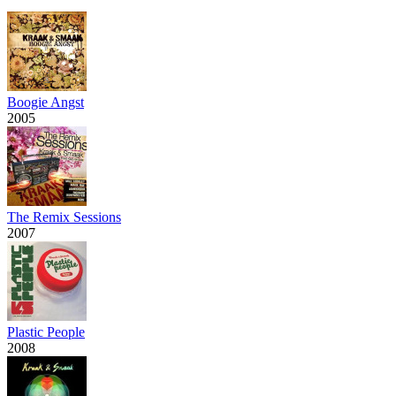
Boogie Angst
2005
The Remix Sessions
2007
Plastic People
2008