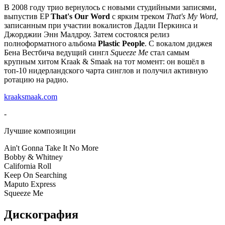
В 2008 году трио вернулось с новыми студийными записями,
выпустив EP
That's Our Word
с ярким треком
That's My Word
,
записанным при участии вокалистов Дадли Перкинса и
Джорджии Энн Малдроу. Затем состоялся релиз
полноформатного альбома
Plastic People
. С вокалом диджея
Бена Вестбича ведущий сингл
Squeeze Me
стал самым
крупным хитом Kraak & Smaak на тот момент: он вошёл в
топ-10 нидерландского чарта синглов и получил активную
ротацию на радио.
kraaksmaak.com
-
Лучшие композиции
Ain't Gonna Take It No More
Bobby & Whitney
California Roll
Keep On Searching
Maputo Express
Squeeze Me
Дискография