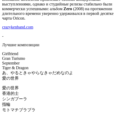
выступлениями, однако и студийные релизы стабильно были
коммерчески успешными: альбом
Zero
(2008) на протяжении
длительного времени уверенно удерживался в первой десятке
чарта Oricon.
crazykenband.com
-
Лучшие композиции
Girlfriend
Gran Turismo
September
Tiger & Dragon
あ、やるときゃやらなきゃだめなのよ
愛の世界
愛の世界
香港的士
シンガプーラ
指輪
モトマチブラブラ