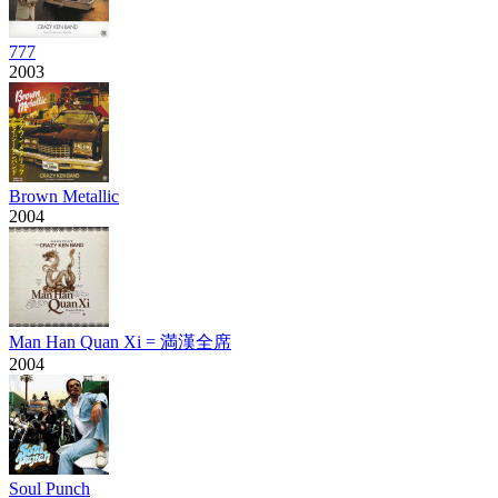
777
2003
Brown Metallic
2004
Man Han Quan Xi = 満漢全席
2004
Soul Punch