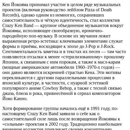
Кен Йокояма принимал участие в целом ряде музыкальных
проектов (включая руководство лейблом Pizza of Death
Records), однако одним из немногих, сохранивших
самостоятельность и чёткую идентичность, стал коллектив
Crazy Ken Band — крупное объединение музыкантов вокруг
Йокоямы, исполняющее своеобразную, иронично-
пародийную поп-музыку. В основе их звучания лежит
выраженная ретро-эстетика: ключевыми элементами служат
формы и приёмы, восходящие к эпохе до J-Pop и J-Rock.
Сентиментальность заметна и в текстах их песен — там часто
появляются отсылки к менее «стерилизованному» прошлому
Японии, к связанным с ним порокам, а также к масл-карам
(мощные американские автомобили 1960–1970-х годов) —
они давно являются искренней страстью Кена. Эти мотивы
перекликаются с другими параллельными процессами в
японской культуре, в частности, с нуарной эстетикой
популярного аниме Cowboy Bebop, а также с тесной связью
джаза, блюза и рока, привнесённой в сериал композитором
Йоко Канно.
Хотя формирование группы началось ещё в 1991 году, по-
настоящему Crazy Ken Band заявили о себе как о
самостоятельной силе лишь после возвращения Йокоямы к
«сольным» проектам в 2002 году. Традиционно наибольшее
внимание коллектив привлекает своими концертными