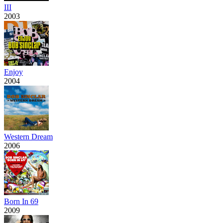
III
2003
Enjoy
2004
Western Dream
2006
Born In 69
2009