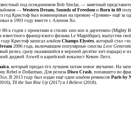
вестный под псевдонимом Bob Sinclar, — заметный представите
 альбомов —
Western Dream
,
Soundz of Freedom
и
Born in 69
полу
ерез год Кристоф был номинирован на премию «Грэмми» ещё за 
новал в 1993 году вместе с Аленом Хо.
е 80-х годов с проектами в стилях хип-хоп и даунтемпо (Mighty 
жа известного французского фильма Le Magnifique), выпустив с
 году Кристоф записал альбом
Champs Elysées
, который стал «
Dream
2006 года, включавшим популярные синглы
Love Generati
вый релиз, сразу оказавшийся в верхней десятке хит-парада) и 
ский диджей Axwell и карибский вокалист Кевин Литл.
aica
, который придал его лучшим хитам новое звучание. На зап
ony Rebel и Dollarman. Для релиза
Disco Crash
, попавшего во фра
 Пол. В 2013 году был издан ещё один альбом ремиксов
Paris by 
2016),
Til the Sun Rise Up
(2017) и
I Believe
(2018).