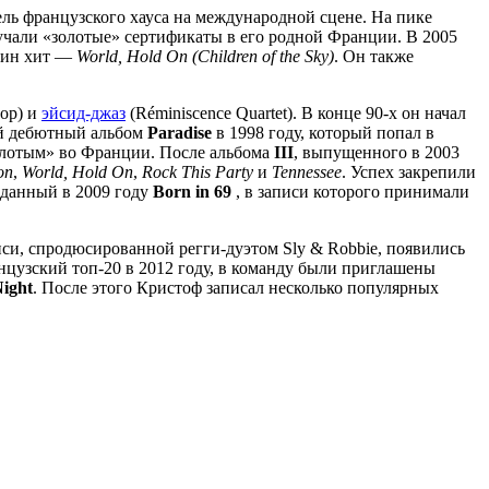
ль французского хауса на международной сцене. На пике
чали «золотые» сертификаты в его родной Франции. В 2005
один хит —
World, Hold On (Children of the Sky)
. Он также
Bop) и
эйсид-джаз
(Réminiscence Quartet). В конце 90-х он начал
вой дебютный альбом
Paradise
в 1998 году, который попал в
золотым» во Франции. После альбома
III
, выпущенного в 2003
on
,
World, Hold On
,
Rock This Party
и
Tennessee
. Успех закрепили
изданный в 2009 году
Born in 69
, в записи которого принимали
иси, спродюсированной регги-дуэтом Sly & Robbie, появились
нцузский топ-20 в 2012 году, в команду были приглашены
Night
. После этого Кристоф записал несколько популярных