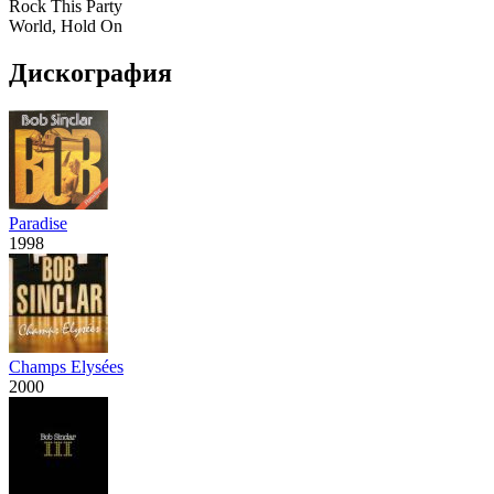
Rock This Party
World, Hold On
Дискография
Paradise
1998
Champs Elysées
2000