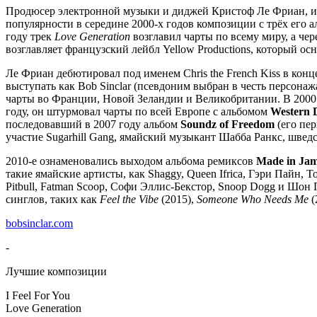
Продюсер электронной музыки и диджей Кристоф Ле Фриан, из
популярности в середине 2000-х годов композиции с трёх его
году трек
Love Generation
возглавил чарты по всему миру, а ч
возглавляет французский лейбл Yellow Productions, который ос
Ле Фриан дебютировал под именем Chris the French Kiss в конц
выступать как Bob Sinclar (псевдоним выбран в честь персона
чарты во Франции, Новой Зеландии и Великобритании. В 2000
году, он штурмовал чарты по всей Европе с альбомом
Western 
последовавший в 2007 году альбом
Soundz of Freedom
(его пер
участие Sugarhill Gang, ямайский музыкант Шабба Ранкс, швед
2010-е ознаменовались выходом альбома ремиксов
Made in Jam
такие ямайские артисты, как Shaggy, Queen Ifrica, Гэри Пайн, T
Pitbull, Fatman Scoop, Софи Эллис-Бекстор, Snoop Dogg и Шон
синглов, таких как
Feel the Vibe
(2015),
Someone Who Needs Me
(
bobsinclar.com
-
Лучшие композиции
I Feel For You
Love Generation