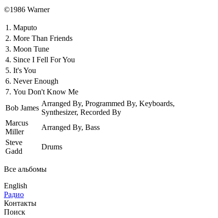
©1986 Warner
1.
Maputo
2.
More Than Friends
3.
Moon Tune
4.
Since I Fell For You
5.
It's You
6.
Never Enough
7.
You Don't Know Me
Arranged By, Programmed By, Keyboards,
Bob James
Synthesizer, Recorded By
Marcus
Arranged By, Bass
Miller
Steve
Drums
Gadd
Все альбомы
English
Радио
Контакты
Поиск